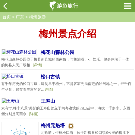
首页
>
广东
>
梅州旅游
梅州景点介绍
梅花山森林公园
梅花山森林公园位于梅县新县城的西南角，与集旅游、-、娱乐、健身休闲于一体
的梅县人民广场相...
[详情]
松口古镇
有千年历史的松口古镇，建制早于梅州，它是客家先民南迁的始居地之一，经千百
年孕育，保存着丰富的客...
[详情]
王寿山
素有“九峰十八景”美誉的王寿山耸立于闽粤边境的万山丛中，海拔一千多米。东西
侧分别是闽西永...
[详情]
梅州元魁塔
元魁塔，俗称松口塔，位于距梅县松口镇8公里的梅江下