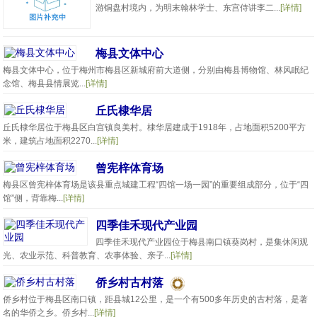
游铜盘村境内，为明末翰林学士、东宫侍讲李二...
[详情]
梅县文体中心
梅县文体中心，位于梅州市梅县区新城府前大道侧，分别由梅县博物馆、林风眠纪
念馆、梅县县情展览...
[详情]
丘氏棣华居
丘氏棣华居位于梅县区白宫镇良美村。棣华居建成于1918年，占地面积5200平方
米，建筑占地面积2270...
[详情]
曾宪梓体育场
梅县区曾宪梓体育场是该县重点城建工程“四馆一场一园”的重要组成部分，位于“四
馆”侧，背靠梅...
[详情]
四季佳禾现代产业园
四季佳禾现代产业园位于梅县南口镇葵岗村，是集休闲观
光、农业示范、科普教育、农事体验、亲子...
[详情]
侨乡村古村落
侨乡村位于梅县区南口镇，距县城12公里，是一个有500多年历史的古村落，是著
名的华侨之乡。侨乡村...
[详情]