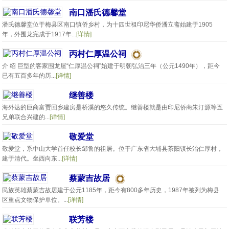
南口潘氏德馨堂
潘氏德馨堂位于梅县区南口镇侨乡村，为十四世祖印尼华侨潘立斋始建于1905
年，外围龙完成于1917年...
[详情]
丙村仁厚温公祠
介 绍 巨型的客家围龙屋“仁厚温公祠”始建于明朝弘治三年（公元1490年），距今
已有五百多年的历...
[详情]
继善楼
海外达的巨商富贾回乡建房是桥溪的悠久传统。继善楼就是由印尼侨商朱汀源等五
兄弟联合兴建的...
[详情]
敬爱堂
敬爱堂，系中山大学首任校长邹鲁的祖居。位于广东省大埔县茶阳镇长治仁厚村，
建于清代。坐西向东...
[详情]
蔡蒙吉故居
民族英雄蔡蒙吉故居建于公元1185年，距今有800多年历史，1987年被列为梅县
区重点文物保护单位。...
[详情]
联芳楼