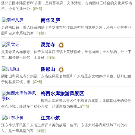
潘州公园水陆面积80多亩，是科普教育、文体活动、古典园林三结合的文化康乐场
所。今天的潘州公...
[详情]
南华又庐
走进南口镇，映入眼帘的除了星罗棋布的传统造型的围龙屋之外，还有不少带有花
园和自来水系统的新...
[详情]
灵觉寺
灵觉寺又名赤蕨寺，位于大埔县西河镇上黄砂蕨岭，坐北向南，土木结构，分上下
堂。相传建于唐代，上黄砂...
[详情]
阴那山
阴那山和灵光寺分别是广东省级风景名胜区和广东省重点文物保护单位。阴那山位
于梅县雁洋镇，距...
[详情]
梅西水库旅游风景区
梅西水库旅游风景区位于梅县西北部，凭借其优美的绿色
生态环境，经过多年精心开发，已逐渐成为梅州...
[详情]
江东小筑
江东小筑系民国广东省主席罗卓英的故居，位于广东省大埔县湖寮镇岭下村的村
头。是一座典型的客...
[详情]