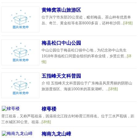
黄蜂窝茶山旅游区
位于兴宁市东部20公里处，毗邻梅县。茶山种有优质单
丛、奇兰、黄金桂等名茶8000多亩，还种有沙田...
[详情]
梅县松口中山公园
中山公园位于梅县松口镇中心地，为纪念孙中山先生
1918年亲临松口同盟会组织的革命业绩，乡贤丘哲...
[详
情]
五指峰天文科普园
介 绍 五指峰天文科普园位于广东梅县风景秀丽的阴那山
旅游度假区、海拔1000米的茶泉湖畔。...
[详情]
棣萼楼
胥江祖庙，又称芦苞祖庙，因庙前北江段古时称胥江而得名。位于三水芦苞镇，距
三水城区30公里。祖庙...
[详情]
梅南九龙山嶂