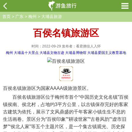
首页
>
广东
>
梅州
>
大埔县旅游
百侯名镇旅游区
时间：2022-09-29 发布者：看君拥佳人入怀
梅州
大埔县十大景点
大埔县文物古迹
大埔县博物馆
大埔县爱国主义教育基地
百侯名镇旅游区为国家AAAA级旅游景区。
百侯名镇旅游区位于梅州市首个“中国历史文化名镇”百侯
镇侯南、侯北村，占地约3平方公里，以古镇保存完好的客家
古建筑为依托，展示了文风鼎盛的千年客家小镇生生不息的
生活画卷。景区分为“百侯印象”“耕读世家”“古巷风韵”“虚市旧
梦”“侯北人家”等五个主题片区，是一个集古镇观光、历史探