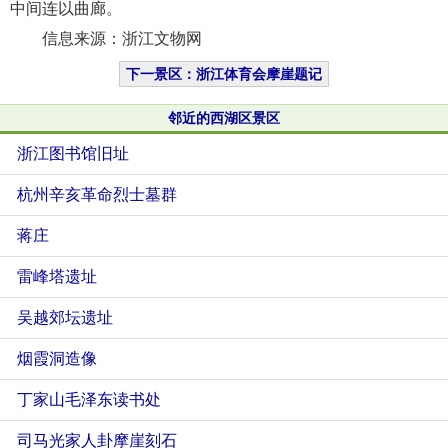
中间连以曲廊。
信息来源：浙江文物网
下一景区：浙江体育会摩崖题记
邻近的西湖区景区
浙江图书馆旧址
杭州辛亥革命烈士墓群
蒋庄
雷峰塔遗址
吴越郊坛遗址
烟霞洞造像
丁家山毛泽东读书处
司马光家人卦摩崖刻石