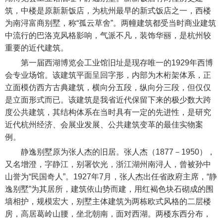
筑，中楼是原新新饭店，为杭州最早的新式饭店之一，西楼
为南浔富商别墅，称“孤云草舍”。两幢建筑都受当时商业建筑
中流行的巴洛克风格影响，气派不凡，装饰华丽，是杭州较
重要的近代建筑。
第一届西湖博览会工业馆旧址是现存唯一的1929年西博
会专业场馆。该建筑平面呈回字形，内部为木桁架体系，正
立面模仿西方古典建筑，横向分五段，纵向分三段，但仅仅
是立面形式而已。该建筑是我省近代保留下来的极少数大跨
度公共建筑，其结构体系在当时具有一定的先进性，是研究
近代杭州经济、会展业发展、公共建筑变革的最佳实物案
例。
静逸别墅原为张人杰的旧居。张人杰（1877－1950），
又名增澄，字静江，别署饮光，浙江湖州南浔人，曾被孙中
山誉为“民国奇人”。1927年7月，张人杰出任省政府主席，“静
逸别墅”为其居所，建筑依山势而建，用红褐色块石砌成的围
墙相护，规模宏大，别墅主体建筑为两栋欧式风格的二层楼
房，高居葛岭山腰，坐北朝南，面对西湖。两楼东西分布，