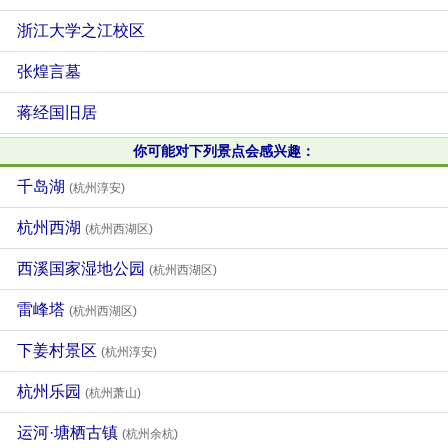
浙江大学之江校区
张煌言墓
蒋经国旧居
你可能对下列景点会感兴趣：
千岛湖
(杭州淳安)
杭州西湖
(杭州西湖区)
西溪国家湿地公园
(杭州西湖区)
雷峰塔
(杭州西湖区)
下姜村景区
(杭州淳安)
杭州乐园
(杭州萧山)
运河·塘栖古镇
(杭州余杭)