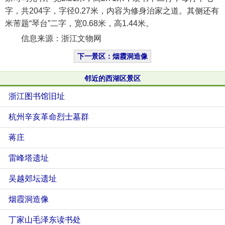
字，共204字，字径0.27米，内容为修身治家之道。其侧还有
米芾题“琴台”二字，宽0.68米，高1.44米。
信息来源：浙江文物网
下一景区：烟霞洞造像
邻近的西湖区景区
浙江图书馆旧址
杭州辛亥革命烈士墓群
蒋庄
雷峰塔遗址
吴越郊坛遗址
烟霞洞造像
丁家山毛泽东读书处