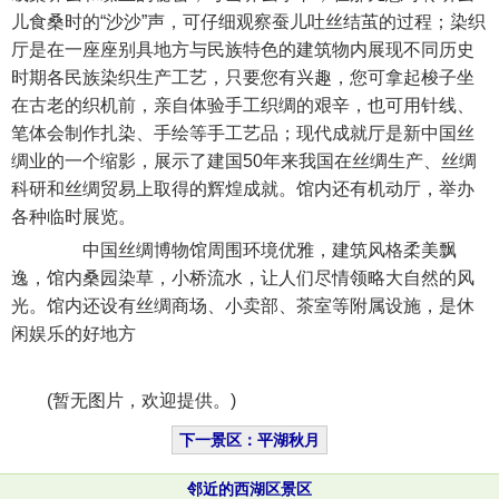
儿食桑时的“沙沙”声，可仔细观察蚕儿吐丝结茧的过程；染织
厅是在一座座别具地方与民族特色的建筑物内展现不同历史
时期各民族染织生产工艺，只要您有兴趣，您可拿起梭子坐
在古老的织机前，亲自体验手工织绸的艰辛，也可用针线、
笔体会制作扎染、手绘等手工艺品；现代成就厅是新中国丝
绸业的一个缩影，展示了建国50年来我国在丝绸生产、丝绸
科研和丝绸贸易上取得的辉煌成就。馆内还有机动厅，举办
各种临时展览。
中国丝绸博物馆周围环境优雅，建筑风格柔美飘
逸，馆内桑园染草，小桥流水，让人们尽情领略大自然的风
光。馆内还设有丝绸商场、小卖部、茶室等附属设施，是休
闲娱乐的好地方
(暂无图片，欢迎提供。)
下一景区：平湖秋月
邻近的西湖区景区