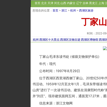
首页
北京
天津
河北
山西
内蒙古
辽宁
吉林
黑龙江
上海
您现在的位置：
首页
>
浙江
>
杭州
>
西湖区旅游
丁家山
时间：2022-0
杭州
西湖区十大景点
西湖区文物古迹
西湖区博物馆
西湖
丁家山毛泽东读书处 (省级文物保护单位)
年代：现代
公布时间：1997年8月29日
位于西湖区西里湖西侧丁家山。20世纪50年代
书活动。1959年12月至次年1月，毛泽东带领
山房”进行了一次读书活动。建筑在清康熙时代称“蕉
并“刘庄”。现存建筑面阔五间，通面宽17.27米，
信息来源：浙江文物网