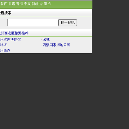
陕西
甘肃
青海
宁夏
新疆
港
澳
台
旅游搜索
杭州西湖区旅游推荐
州丝绸博物馆
·
宋城
峰塔
·
西溪国家湿地公园
州西湖