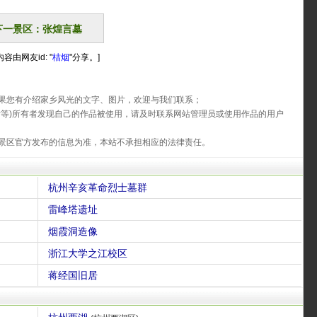
下一景区：张煌言墓
容由网友id: "
桔烟
"分享。]
果您有介绍家乡风光的文字、图片，欢迎与我们联系；
片等)所有者发现自己的作品被使用，请及时联系网站管理员或使用作品的用户
景区官方发布的信息为准，本站不承担相应的法律责任。
杭州辛亥革命烈士墓群
雷峰塔遗址
烟霞洞造像
浙江大学之江校区
蒋经国旧居