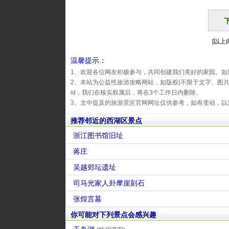
[以上内
温馨提示：
1、欢迎各位网友积极参与，共同创建我们美好的家园。如
2、本站为公益性旅游攻略网站，如版权(不限于文字、图
id，我们在核实权属后，将在3个工作日内删除。
3、文中提及的旅游景区官网网址仅供参考，如有变动，以
推荐邻近的西湖区景点
浙江图书馆旧址
蒋庄
吴越郊坛遗址
司马光家人卦摩崖刻石
张煌言墓
你可能对下列景点会感兴趣