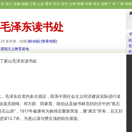
江苏
浙江
安徽
福建
江西
山东
重庆
四川
贵州
云南
西藏
河南
湖北
湖南
广东
广西
海南
毛泽东读书处
·
杭
9-29 发布者：桔烟
[移动版]
[查看地图]
·
雷
区爱国主义教育基地
·
杭
，毛泽东在党内多次倡议，联系中国社会主义经济建设实际进行读
读书组成员胡绳、邓力群、田家英、陈伯达及秘书林克到刘庄中的“蕉石
石山房”，1917年被康有为购得后重新营造，属“康庄”所有，后又归
通进深13.7米。为悬山顶与攒尖顶的组合屋面。