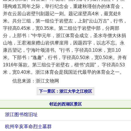
瑾殉难五周年之际，举行纪念会，重建秋瑾创办的体育会，
并在云居山岩壁刊刻题记一则。题记崖壁高4米，最宽处8
米。共分三组，第一组位于岩壁左，上刻“云山万古”，行书，
字径高0.45米，宽0.35米。第二组位于岩壁中部，分两部
分，上部书：“中华元年，浙江体育会成立，圣水寺僧大休捐
山地，王君湘泉赠山岩供摩崖用，因题四字，以志不忘。永
康吕望记，宁海叶颂清书。”行书，字径高0.10米，宽0.10
米。下部书：“逸趣”，行书，字径高0.50米，宽0.50米。并有
1916年落款。第三组位于岩壁右，楷书“贞固”， 字径高0.53
米，宽0.40米。浙江体育会是我国近代最早的体育会之一。
信息来源：浙江文物网
下一景区：浙江大学之江校区
邻近的西湖区景区
浙江图书馆旧址
杭州辛亥革命烈士墓群