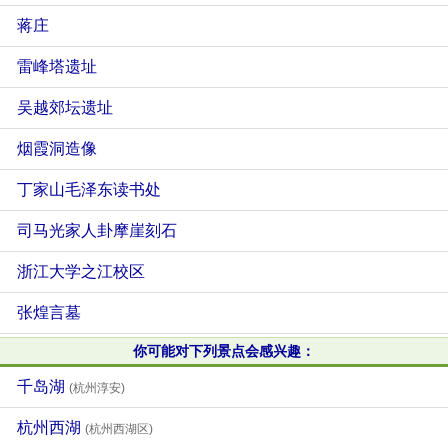
蒋庄
雷峰塔遗址
吴越郊坛遗址
烟霞洞造像
丁家山毛泽东读书处
司马光家人卦摩崖刻石
浙江大学之江校区
张煌言墓
你可能对下列景点会感兴趣：
千岛湖
(杭州淳安)
杭州西湖
(杭州西湖区)