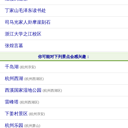
丁家山毛泽东读书处
司马光家人卦摩崖刻石
浙江大学之江校区
张煌言墓
你可能对下列景点会感兴趣：
千岛湖
(杭州淳安)
杭州西湖
(杭州西湖区)
西溪国家湿地公园
(杭州西湖区)
雷峰塔
(杭州西湖区)
下姜村景区
(杭州淳安)
杭州乐园
(杭州萧山)