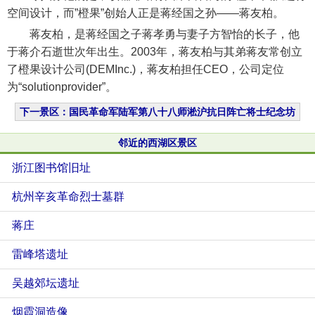
空间设计，而”橙果”创始人正是蒋经国之孙——蒋友柏。
蒋友柏，是蒋经国之子蒋孝勇与妻子方智怡的长子，他
于蒋介石逝世次年出生。2003年，蒋友柏与其弟蒋友常创立
了橙果设计公司(DEMInc.)，蒋友柏担任CEO，公司定位
为“solutionprovider”。
下一景区：国民革命军陆军第八十八师淞沪抗日阵亡将士纪念坊
邻近的西湖区景区
浙江图书馆旧址
杭州辛亥革命烈士墓群
蒋庄
雷峰塔遗址
吴越郊坛遗址
烟霞洞造像