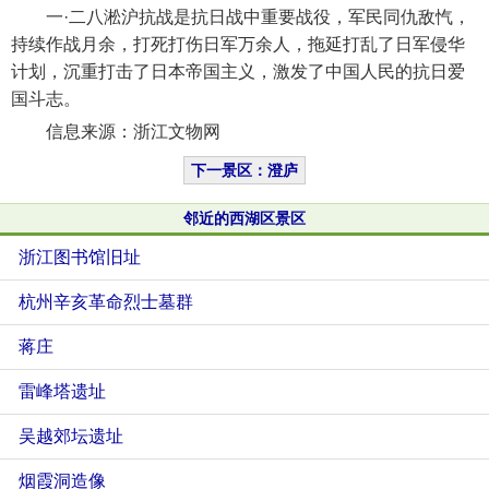
一·二八淞沪抗战是抗日战中重要战役，军民同仇敌忾，
持续作战月余，打死打伤日军万余人，拖延打乱了日军侵华
计划，沉重打击了日本帝国主义，激发了中国人民的抗日爱
国斗志。
信息来源：浙江文物网
下一景区：澄庐
邻近的西湖区景区
浙江图书馆旧址
杭州辛亥革命烈士墓群
蒋庄
雷峰塔遗址
吴越郊坛遗址
烟霞洞造像