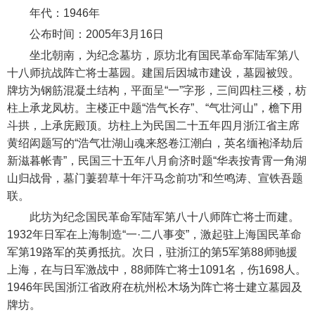
年代：1946年
公布时间：2005年3月16日
坐北朝南，为纪念墓坊，原坊北有国民革命军陆军第八
十八师抗战阵亡将士墓园。建国后因城市建设，墓园被毁。
牌坊为钢筋混凝土结构，平面呈“一”字形，三间四柱三楼，枋
柱上承龙凤枋。主楼正中题“浩气长存”、“气壮河山”，檐下用
斗拱，上承庑殿顶。坊柱上为民国二十五年四月浙江省主席
黄绍闳题写的“浩气壮湖山魂来怒卷江潮白，英名缅袍泽劫后
新滋暮帐青”，民国三十五年八月俞济时题“华表按青霄一角湖
山归战骨，墓门萋碧草十年汗马念前功”和竺鸣涛、宣铁吾题
联。
此坊为纪念国民革命军陆军第八十八师阵亡将士而建。
1932年日军在上海制造“一·二八事变”，激起驻上海国民革命
军第19路军的英勇抵抗。次日，驻浙江的第5军第88师驰援
上海，在与日军激战中，88师阵亡将士1091名，伤1698人。
1946年民国浙江省政府在杭州松木场为阵亡将士建立墓园及
牌坊。