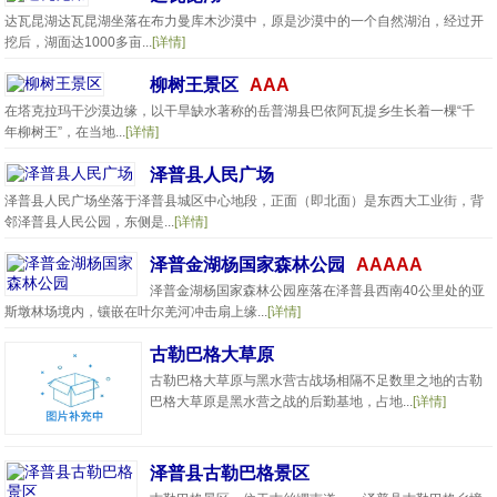
达瓦昆湖达瓦昆湖坐落在布力曼库木沙漠中，原是沙漠中的一个自然湖泊，经过开
挖后，湖面达1000多亩...
[详情]
柳树王景区
AAA
在塔克拉玛干沙漠边缘，以干旱缺水著称的岳普湖县巴依阿瓦提乡生长着一棵“千
年柳树王”，在当地...
[详情]
泽普县人民广场
泽普县人民广场坐落于泽普县城区中心地段，正面（即北面）是东西大工业街，背
邻泽普县人民公园，东侧是...
[详情]
泽普金湖杨国家森林公园
AAAAA
泽普金湖杨国家森林公园座落在泽普县西南40公里处的亚
斯墩林场境内，镶嵌在叶尔羌河冲击扇上缘...
[详情]
古勒巴格大草原
古勒巴格大草原与黑水营古战场相隔不足数里之地的古勒
巴格大草原是黑水营之战的后勤基地，占地...
[详情]
泽普县古勒巴格景区