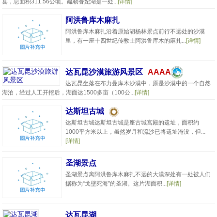
县，总面积311.56公顷。疏勒香妃湖是一处...
[详情]
阿洪鲁库木麻扎
阿洪鲁库木麻扎沿着原始胡杨林景点前行不远处的沙漠
里，有一座十四世纪传教士阿洪鲁库木的麻扎...
[详情]
达瓦昆沙漠旅游风景区
AAAA
达瓦昆坐落在布力曼库木沙漠中，原是沙漠中的一个自然
湖泊，经过人工开挖后，湖面达1500多亩（100公...
[详情]
达斯坦古城
达斯坦古城达斯坦古城是座古城宫殿的遗址，面积约
1000平方米以上，虽然岁月和流沙已将遗址淹没，但...
[详情]
圣湖景点
圣湖景点离阿洪鲁库木麻扎不远的大漠深处有一处被人们
据称为“戈壁死海”的圣湖。这片湖面积...
[详情]
达瓦昆湖