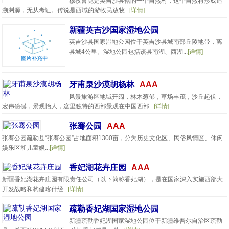
穆孜鲁克是英吉沙县辖的一个自然村，这个自然村形成追
溯渊源，无从考证。传说是西域的游牧民放牧...
[详情]
新疆英吉沙国家湿地公园
英吉沙县国家湿地公园位于英吉沙县城南部丘陵地带，离
县城4公里。湿地公园包括该县南湖、西湖...
[详情]
牙甫泉沙漠胡杨林
AAA
风景旅游区地域开阔，林木葱郁，草场丰茂，沙丘起伏，
宏伟磅礴，景观怡人，这里独特的西部景观在中国西部...
[详情]
张骞公园
AAA
张骞公园疏勒县“张骞公园”占地面积1300亩，分为历史文化区、民俗风情区、休闲
娱乐区和儿童娱...
[详情]
香妃湖花卉庄园
AAA
新疆香妃湖花卉庄园有限责任公司（以下简称香妃湖），是在国家深入实施西部大
开发战略和构建喀什经...
[详情]
疏勒香妃湖国家湿地公园
新疆疏勒香妃湖国家湿地公园位于新疆维吾尔自治区疏勒