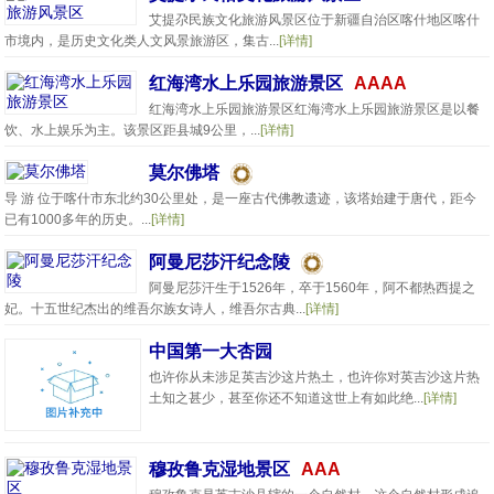
艾提尕民族文化旅游风景区位于新疆自治区喀什地区喀什
市境内，是历史文化类人文风景旅游区，集古...
[详情]
红海湾水上乐园旅游景区
AAAA
红海湾水上乐园旅游景区红海湾水上乐园旅游景区是以餐
饮、水上娱乐为主。该景区距县城9公里，...
[详情]
莫尔佛塔
导 游 位于喀什市东北约30公里处，是一座古代佛教遗迹，该塔始建于唐代，距今
已有1000多年的历史。...
[详情]
阿曼尼莎汗纪念陵
阿曼尼莎汗生于1526年，卒于1560年，阿不都热西提之
妃。十五世纪杰出的维吾尔族女诗人，维吾尔古典...
[详情]
中国第一大杏园
也许你从未涉足英吉沙这片热土，也许你对英吉沙这片热
土知之甚少，甚至你还不知道这世上有如此绝...
[详情]
穆孜鲁克湿地景区
AAA