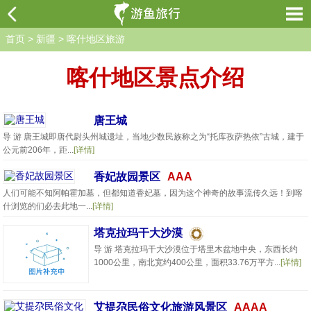
首页
>
新疆
>
喀什地区旅游
喀什地区景点介绍
唐王城
导 游 唐王城即唐代尉头州城遗址，当地少数民族称之为“托库孜萨热依”古城，建于
公元前206年，距...
[详情]
香妃故园景区
AAA
人们可能不知阿帕霍加墓，但都知道香妃墓，因为这个神奇的故事流传久远！到喀
什浏览的们必去此地一...
[详情]
塔克拉玛干大沙漠
导 游 塔克拉玛干大沙漠位于塔里木盆地中央，东西长约
1000公里，南北宽约400公里，面积33.76万平方...
[详情]
艾提尕民俗文化旅游风景区
AAAA