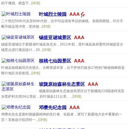
的干佛洞。棋盘千...
[详情]
叶城烈士陵园
AAA
二十世纪50年代末至60年代初，在中印边境有争议的南线、东线和西线，印方不
断升级边境冲突，坚持侵...
[详情]
锡提亚谜城景区
AAA
锡提亚谜城位于新疆省叶城县洛克乡，2011年初，受叶城县政府委托对锡提亚古
城景点进行规划设计，20...
[详情]
核桃七仙园景区
AAA
叶城县核桃栽培历史悠久、古树资源丰富，位于萨依巴格乡17村的7株核桃树群是
喀什地区当前发现...
[详情]
坡陇原始森林生态景区
AAA
坡陇原始森林生态旅游风景区位于新藏线219国道柯克亚
乡普萨村左拐34公里处，距叶城县111公里。...
[详情]
邓缵先纪念园
AAA
邓缵先先生是新时期援疆精神的先行者、实践者，谱写了新疆地方史中重要的一
页！宜格设计院历时一...
[详情]