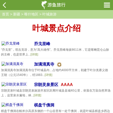
首页
>
新疆
>
喀什地区
>
叶城旅游
叶城景点介绍
乔戈里峰
“乔戈里”，塔吉克语，意为“高大雄伟”。乔戈里峰海拔8611米，它是喀喇昆仑山脉
的主峰，也是世界上...
[详情]
加满清真寺
加满清真寺加满清真寺位于叶城县内，占地约4000平方米，初建于叶尔羌赛义德
王朝（公元1540年），经1883...
[详情]
宗朗灵泉景区
AAAA
宗朗灵泉叶城县宗朗灵泉旅游开发区距离叶城县县城40公里，坐落在万亩自然草场
上，这里泉水遍地，林...
[详情]
棋盘千佛洞
棋盘千佛洞在帕米尔高原东侧的一个山谷里有一处千佛洞，就是叶城县棋盘乡西边