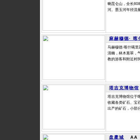
喇昆仑山，全长8
河。墨玉河年径流量2
麻赫穆德· 
马赫穆德·喀什噶
清幽，林木葱翠，气
教的游客和附近村民
塔吉克博物馆
塔吉克博物馆位于喀
收藏各类矿石、宝石
出产的矿石，小部分
盘橐城
AA