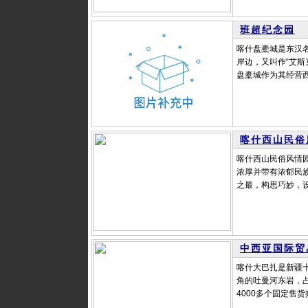
班超纪念园
喀什盘橐城是东汉
岸边，又叫作“艾斯
盘橐城作为其经营西
喀什西山民俗
喀什西山民俗风情
浓厚并带有浓郁民
之最，构思巧妙，设
中西亚国际贸
喀什大巴扎是新疆十
角的吐曼河东岩，占
4000多个固定售