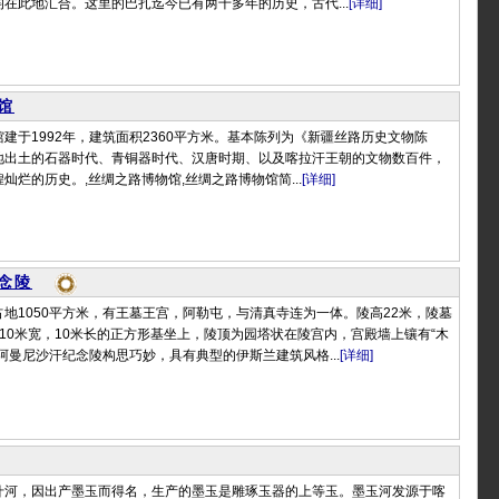
在此地汇合。这里的巴扎迄今已有两千多年的历史，古代...
[详细]
馆
建于1992年，建筑面积2360平方米。基本陈列为《新疆丝路历史文物陈
地出土的石器时代、青铜器时代、汉唐时期、以及喀拉汗王朝的文物数百件，
灿烂的历史。,丝绸之路博物馆,丝绸之路博物馆简...
[详细]
念陵
地1050平方米，有王墓王宫，阿勒屯，与清真寺连为一体。陵高22米，陵墓
10米宽，10米长的正方形基坐上，陵顶为园塔状在陵宫内，宫殿墙上镶有“木
阿曼尼沙汗纪念陵构思巧妙，具有典型的伊斯兰建筑风格...
[详细]
什河，因出产墨玉而得名，生产的墨玉是雕琢玉器的上等玉。墨玉河发源于喀