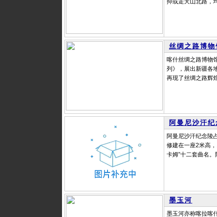
抑或走天山北路，均
丝绸之路博物
喀什丝绸之路博物馆
列》，展出新疆各
再现了丝绸之路辉煌
阿曼尼沙汗纪
阿曼尼沙汗纪念陵占
修建在一座2米高，
卡姆”十二套曲名。
墨玉河
墨玉河亦称喀拉喀