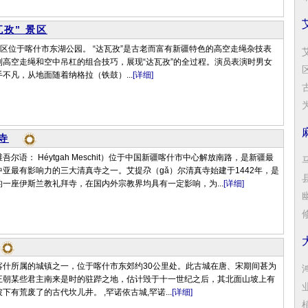
孜” 景区
景区位于喀什市东湖公园。 “达瓦孜”是古老而富有新疆特色的高空走绳杂技表
到高空走绳和空中吊杠的组合技巧，展现“达瓦孜”的全过程。演员表演时男女
不凡，从地面随着纳格拉（铁鼓）...
[详细]
为
寺
尔语： Héytgah Meschit）位于中国新疆喀什市中心解放南路，是新疆最
亚最有影响力的三大清真寺之一。艾提尕（gǎ）尔清真寺始建于1442年，是
一座伊斯兰教礼拜寺，在国内外宗教界均具有一定影响，为...
[详细]
修
喀什所属的城镇之一，位于喀什市东郊约30公里处。此古城在唐、宋期间甚为
王朝某些君主南来是时的驻跸之地，估计毁于十一世纪之后，其北面山坡上有
下有荒废了的古代坎儿井。 ,罕诺依古城,罕诺...
[详细]