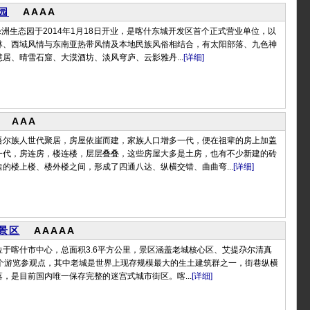
园
AAAA
大漠绿洲生态园于2014年1月18日开业，是喀什东城开发区首个正式营业单位，以
林、西域风情与东南亚热带风情及本地民族风俗相结合，有太阳部落、九色神
居、晴雪石窟、大漠酒坊、淡风穹庐、云影雅丹...
[详细]
AAA
吾尔族人世代聚居，房屋依崖而建，家族人口增多一代，便在祖辈的房上加盖
一代，房连房，楼连楼，层层叠叠，这些房屋大多是土房，也有不少新建的砖
的楼上楼、楼外楼之间，形成了四通八达、纵横交错、曲曲弯...
[详细]
景区
AAAAA
位于喀什市中心，总面积3.6平方公里，景区涵盖老城核心区、艾提尕尔清真
8个游览参观点，其中老城是世界上现存规模最大的生土建筑群之一，街巷纵横
，是目前国内唯一保存完整的迷宫式城市街区。喀...
[详细]