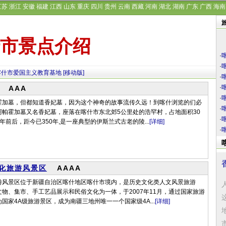
江苏
浙江
安徽
福建
江西
山东
重庆
四川
贵州
云南
西藏
河南
湖北
湖南
广东
广西
海南
市景点介绍
·
·
喀什市爱国主义教育基地
[移动版]
·
·
AAA
·
霍加墓，但都知道香妃墓，因为这个神奇的故事流传久远！到喀什浏览的们必
·
阿帕霍加墓又名香妃墓，座落在喀什市东北郊5公里处的浩罕村，占地面积30
·
0年前后，距今已350年,是一座典型的伊斯兰式古老的陵...
[详细]
·
化旅游风景区
AAAA
游风景区位于新疆自治区喀什地区喀什市境内，是历史文化类人文风景旅游
物、集市、手工艺品展示和民俗文化为一体，于2007年11月，通过国家旅游
国家4A级旅游景区，成为南疆三地州唯一一个国家级4A...
[详细]
市