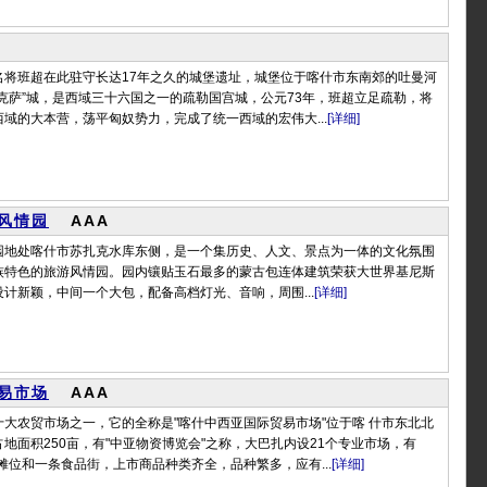
名将班超在此驻守长达17年之久的城堡遗址，城堡位于喀什市东南郊的吐曼河
克萨”城，是西域三十六国之一的疏勒国宫城，公元73年，班超立足疏勒，将
域的大本营，荡平匈奴势力，完成了统一西域的宏伟大...
[详细]
风情园
AAA
园地处喀什市苏扎克水库东侧，是一个集历史、人文、景点为一体的文化氛围
族特色的旅游风情园。园内镶贴玉石最多的蒙古包连体建筑荣获大世界基尼斯
计新颖，中间一个大包，配备高档灯光、音响，周围...
[详细]
易市场
AAA
大农贸市场之一，它的全称是"喀什中西亚国际贸易市场"位于喀 什市东北北
地面积250亩，有"中亚物资博览会"之称，大巴扎内设21个专业市场，有
货摊位和一条食品街，上市商品种类齐全，品种繁多，应有...
[详细]