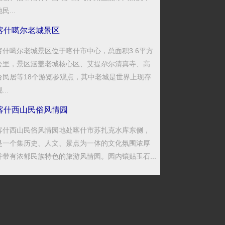
民...
喀什噶尔老城景区
喀什噶尔老城景区位于喀什市中心，总面积3.6平方
公里，景区涵盖老城核心区、艾提尕尔清真寺、高
台民居等18个游览参观点，其中老城是世界上现存
...
喀什西山民俗风情园
喀什西山民俗风情园地处喀什市苏扎克水库东侧，
是一个集历史、人文、景点为一体的文化氛围浓厚
并带有浓郁民族特色的旅游风情园。园内镶贴玉石...