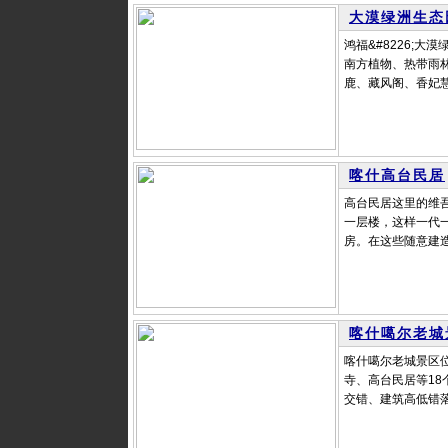
大漠绿洲生态
鸿福&#8226;
南方植物、热带雨
鹿、藏风阁、香妃慧
喀什高台民居
高台民居这里的维
一层楼，这样一代
房。在这些随意建造
喀什噶尔老城
喀什噶尔老城景区
寺、高台民居等1
交错、建筑高低错落