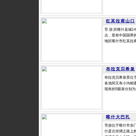
红其拉甫山口
导 游 距喀什县城
点，竖有中国国界的
地区喀什市红其拉甫
布拉克贝希泉
布拉克贝希泉景位
各池间又有小沟相
现有的5眼泉分别为
喀什大巴扎
导游位于喀什市东
什是古丝绸之路上