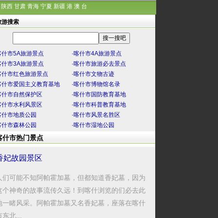
陕西
甘肃
青海
宁夏
新疆
港
澳
台
旅游搜索
喀什市5A旅游景点
·
喀什市4A旅游景点
喀什市3A旅游景点
·
喀什市旅游必去景点
喀什市红色旅游景点
·
喀什市文物古迹
喀什市爱国主义教育基地
·
喀什市博物馆名录
喀什市自然保护区
·
喀什市国防教育基地
喀什市水利风景区
·
喀什市科普教育基地
喀什市地质公园
·
喀什市风景名胜区
喀什市森林公园
·
喀什市湿地公园
喀什市热门景点
香妃故园景区
人们可能不知阿帕霍加墓，但都知道香妃墓，因为
这个神奇的故事流传久远！到喀什浏览的们必去此
地一睹风采。阿帕霍加墓又名香妃墓，座落在喀什
东北...