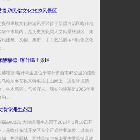
艾提尕民俗文化旅游风景区
艾提尕民族文化旅游风景区位于新疆自治区喀什地
区喀什市境内，是历史文化类人文风景旅游区，集
古代建筑、文物、集市、手工艺品展示和民俗文化
...
麻赫穆德· 喀什噶里景区
马赫穆德·喀什噶里墓位于喀什市西南45公里的疏附
县乌帕尔乡艾孜来特毛拉山山岗上，这里环境清
幽，林木葱翠，气候宜人。现在的陵墓是1985年重
的...
大漠绿洲生态园
鸿福&#8226;大漠绿洲生态园于2014年1月18日开
业，是喀什东城开发区首个正式营业单位，以南方
植物、热带雨林、西域风情与东南亚热带风情及本