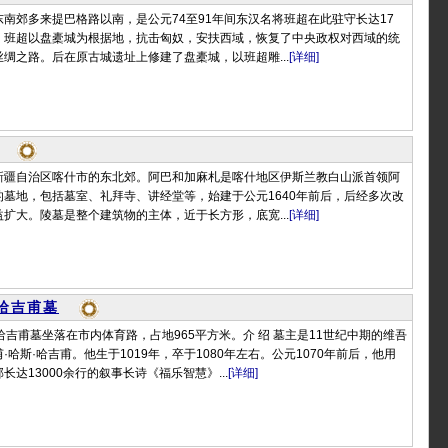
南郊多来提巴格路以南，是公元74至91年间东汉名将班超在此驻守长达17
。班超以盘橐城为根据地，抗击匈奴，安扶西域，恢复了中央政权对西域的统
绸之路。后在原古城遗址上修建了盘橐城，以班超雕...
[详细]
新疆自治区喀什市的东北郊。阿巴和加麻札是喀什地区伊斯兰教白山派首领阿
墓地，包括墓室、礼拜寺、讲经堂等，始建于公元1640年前后，后经多次改
扩大。陵墓是整个建筑物的主体，近于长方形，底宽...
[详细]
·哈吉甫墓
斯·哈吉甫墓坐落在市内体育路，占地965平方米。介 绍 墓主是11世纪中期的维吾
·哈斯·哈吉甫。他生于1019年，卒于1080年左右。公元1070年前后，他用
达13000余行的叙事长诗《福乐智慧》...
[详细]