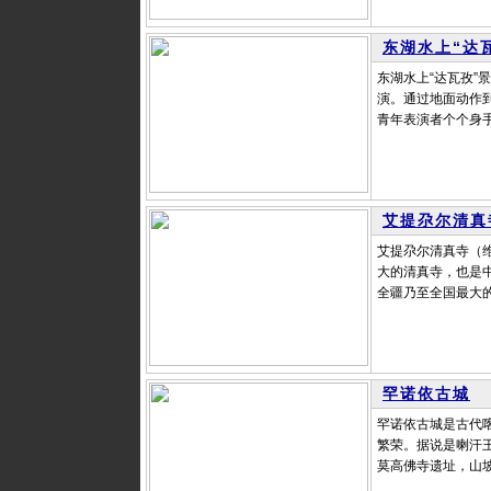
东湖水上“达瓦
东湖水上“达瓦孜”
演。通过地面动作
青年表演者个个身手
艾提尕尔清真
艾提尕尔清真寺（维吾
大的清真寺，也是中
全疆乃至全国最大的
罕诺依古城
罕诺依古城是古代
繁荣。据说是喇汗
莫高佛寺遗址，山坡