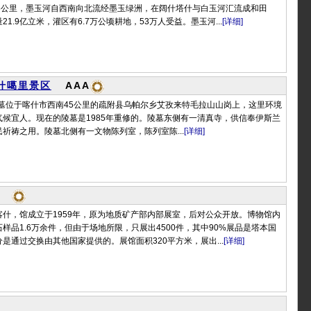
08公里，墨玉河自西南向北流经墨玉绿洲，在阔什塔什与白玉河汇流成和田
1.9亿立米，灌区有6.7万公顷耕地，53万人受益。墨玉河...
[详细]
喀什噶里景区
AAA
里墓位于喀什市西南45公里的疏附县乌帕尔乡艾孜来特毛拉山山岗上，这里环境
候宜人。现在的陵墓是1985年重修的。陵墓东侧有一清真寺，供信奉伊斯兰
祈祷之用。陵墓北侧有一文物陈列室，陈列室陈...
[详细]
什，馆成立于1959年，原为地质矿产部内部展室，后对公众开放。博物馆内
样品1.6万余件，但由于场地所限，只展出4500件，其中90%展品是塔本国
是通过交换由其他国家提供的。展馆面积320平方米，展出...
[详细]