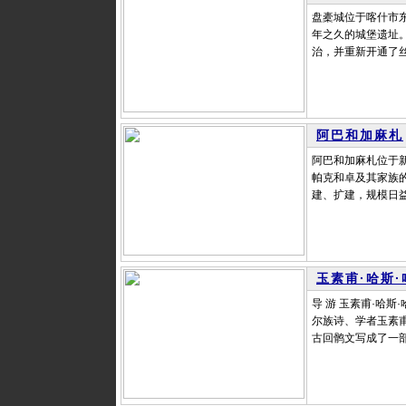
盘橐城位于喀什市东
年之久的城堡遗址
治，并重新开通了丝
阿巴和加麻札
阿巴和加麻札位于
帕克和卓及其家族的
建、扩建，规模日益
玉素甫·哈斯
导 游 玉素甫·哈
尔族诗、学者玉素甫
古回鹘文写成了一部长