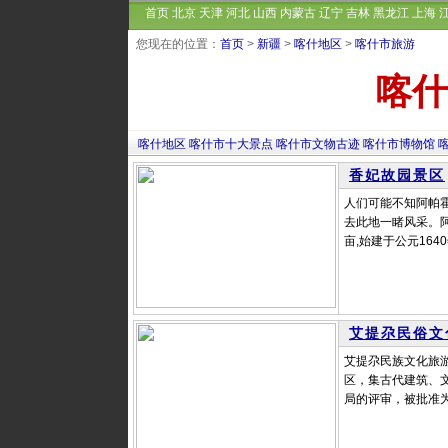
首页
北京
天津
河北
山西
内蒙古
辽宁
吉林
黑龙江
上海
您现在的位置：
首页
>
新疆
>
喀什地区
>
喀什市旅游
喀什
喀什地区
喀什市十大景点
喀什市文物古迹
喀什市博物馆
香妃故园景区
人们可能不知阿帕
去此地一睹风采。
亩,始建于公元164
艾提尕民俗文
艾提尕民族文化旅
区，集古代建筑、文
局的评审，被批准为