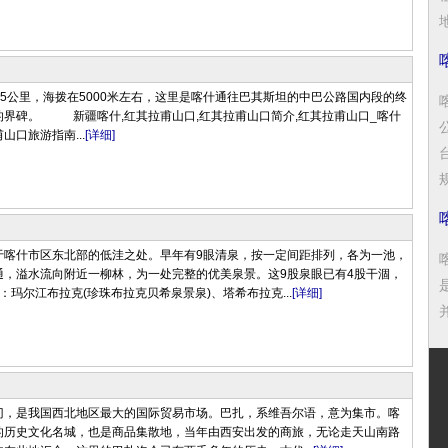
地
145公里，海拨在5000米左右，这里是喀什通往巴其斯坦的中巴公路国内段的终
界碑。 新疆喀什,红其拉甫山口,红其拉甫山口简介,红其拉甫山口_喀什
山口旅游指南...
[详细]
规
于喀什市区东北部的低洼之处。早年有9眼清泉，按一定间距排列，各为一池，
通，溢水流向附近一柳林，为一处完整的优美泉景。这9股泉眼已有4股干涸，
：玛尔江布拉克(珍珠布拉克贝希泉景泉)、塔希布拉克...
[详细]
门，是我国西北地区最大的国际贸易市场。巴扎，系维吾尔语，意为集市。喀
的历史文化名城，也是商品集散地，当年由西安出发的商旅，无论走天山南路