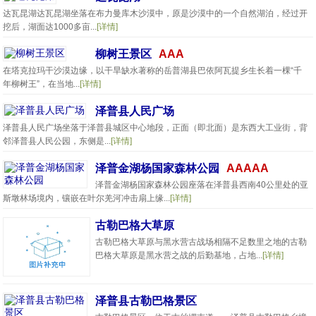
达瓦昆湖达瓦昆湖坐落在布力曼库木沙漠中，原是沙漠中的一个自然湖泊，经过开
挖后，湖面达1000多亩...
[详情]
柳树王景区
AAA
在塔克拉玛干沙漠边缘，以干旱缺水著称的岳普湖县巴依阿瓦提乡生长着一棵“千
年柳树王”，在当地...
[详情]
泽普县人民广场
泽普县人民广场坐落于泽普县城区中心地段，正面（即北面）是东西大工业街，背
邻泽普县人民公园，东侧是...
[详情]
泽普金湖杨国家森林公园
AAAAA
泽普金湖杨国家森林公园座落在泽普县西南40公里处的亚
斯墩林场境内，镶嵌在叶尔羌河冲击扇上缘...
[详情]
古勒巴格大草原
古勒巴格大草原与黑水营古战场相隔不足数里之地的古勒
巴格大草原是黑水营之战的后勤基地，占地...
[详情]
泽普县古勒巴格景区