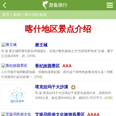
首页
>
新疆
>
喀什地区旅游
喀什地区景点介绍
唐王城
导 游 唐王城即唐代尉头州城遗址，当地少数民族称之为“托库孜萨热依”古城，建于
公元前206年，距...
[详情]
香妃故园景区
AAA
人们可能不知阿帕霍加墓，但都知道香妃墓，因为这个神奇的故事流传久远！到喀
什浏览的们必去此地一...
[详情]
塔克拉玛干大沙漠
导 游 塔克拉玛干大沙漠位于塔里木盆地中央，东西长约
1000公里，南北宽约400公里，面积33.76万平方...
[详情]
艾提尕民俗文化旅游风景区
AAAA