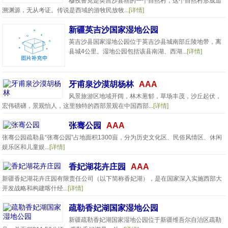
穆孜鲁克是英吉沙县辖的一个自然村，这个自然村形成追
溯渊源，无从考证。传说是西域的游牧民放牧...
[详情]
新疆英吉沙国家湿地公园
英吉沙县国家湿地公园位于英吉沙县城南部丘陵地带，离
县城4公里。湿地公园包括该县南湖、西湖...
[详情]
牙甫泉沙漠胡杨林
AAA
风景旅游区地域开阔，林木葱郁，草场丰茂，沙丘起伏，
宏伟磅礴，景观怡人，这里独特的西部景观在中国西部...
[详情]
张骞公园
AAA
张骞公园疏勒县“张骞公园”占地面积1300亩，分为历史文化区、民俗风情区、休闲
娱乐区和儿童娱...
[详情]
香妃湖花卉庄园
AAA
新疆香妃湖花卉庄园有限责任公司（以下简称香妃湖），是在国家深入实施西部大
开发战略和构建喀什经...
[详情]
疏勒香妃湖国家湿地公园
新疆疏勒香妃湖国家湿地公园位于新疆维吾尔自治区疏勒