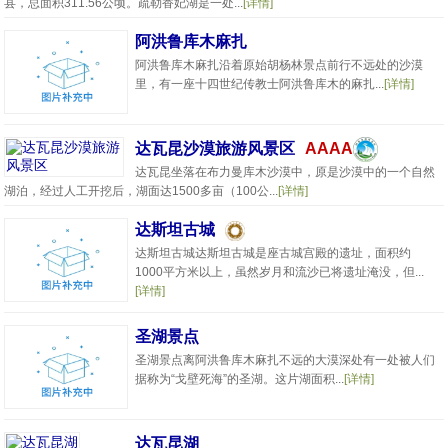
县，总面积311.56公顷。疏勒香妃湖是一处...
[详情]
阿洪鲁库木麻扎
阿洪鲁库木麻扎沿着原始胡杨林景点前行不远处的沙漠
里，有一座十四世纪传教士阿洪鲁库木的麻扎...
[详情]
达瓦昆沙漠旅游风景区
AAAA
达瓦昆坐落在布力曼库木沙漠中，原是沙漠中的一个自然
湖泊，经过人工开挖后，湖面达1500多亩（100公...
[详情]
达斯坦古城
达斯坦古城达斯坦古城是座古城宫殿的遗址，面积约
1000平方米以上，虽然岁月和流沙已将遗址淹没，但...
[详情]
圣湖景点
圣湖景点离阿洪鲁库木麻扎不远的大漠深处有一处被人们
据称为“戈壁死海”的圣湖。这片湖面积...
[详情]
达瓦昆湖