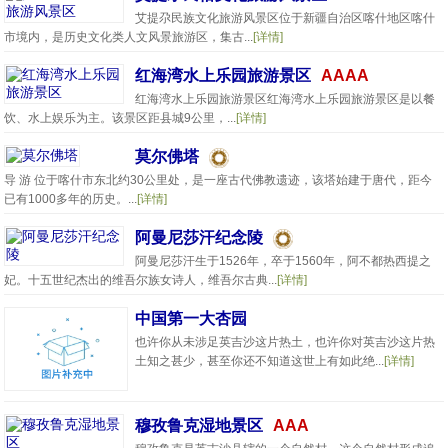
艾提尕民族文化旅游风景区位于新疆自治区喀什地区喀什
市境内，是历史文化类人文风景旅游区，集古...
[详情]
红海湾水上乐园旅游景区
AAAA
红海湾水上乐园旅游景区红海湾水上乐园旅游景区是以餐
饮、水上娱乐为主。该景区距县城9公里，...
[详情]
莫尔佛塔
导 游 位于喀什市东北约30公里处，是一座古代佛教遗迹，该塔始建于唐代，距今
已有1000多年的历史。...
[详情]
阿曼尼莎汗纪念陵
阿曼尼莎汗生于1526年，卒于1560年，阿不都热西提之
妃。十五世纪杰出的维吾尔族女诗人，维吾尔古典...
[详情]
中国第一大杏园
也许你从未涉足英吉沙这片热土，也许你对英吉沙这片热
土知之甚少，甚至你还不知道这世上有如此绝...
[详情]
穆孜鲁克湿地景区
AAA