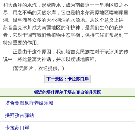
和大西洋的水汽，形成降水，成为南疆这一干旱地区取之不
尽、用之不竭的天然水库，它也是帕米尔高原地区喀喇库里
湖、绿弓湖等众多的大小湖泊的水源地。从这个意义上讲，
苏音盖克冰川成为南疆地区的守护神，是我们生命的庇护
者，它对于调节我们动植物生态平衡，保持气候正常起到了
特别重要的作用。
正是由于这个原因，我们塔吉克民族在对于该冰川的传
说中，将此意寓为神话，并加以虔诚地膜拜。
(暂无图片，欢迎提供。)
下一景区：卡拉苏口岸
邻近的塔什库尔干塔吉克自治县景区
塔合曼温泉疗养娱乐城
拱拜孜古驿站
卡拉苏口岸