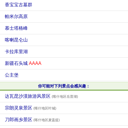
香宝宝古墓群
帕米尔高原
慕士塔格峰
喀喇昆仑山
卡拉库里湖
新疆石头城
AAAA
公主堡
你可能对下列景点会感兴趣：
达瓦昆沙漠旅游风景区
(喀什地区岳普湖)
宗朗灵泉景区
(喀什地区叶城)
刀郎画乡景区
(喀什地区麦盖提)