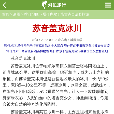
首页
>
新疆
>
喀什地区
>
塔什库尔干塔吉克自治县旅游
苏音盖克冰川
时间：2022-09-08 发布者：城因你暖
喀什地区
塔什库尔干塔吉克自治县十大景点
塔什库尔干塔吉克自治县文物古迹
塔什库尔干塔吉克自治县博物馆
塔什库尔干塔吉克自治县爱国主义教育基地
苏音盖克冰川
苏音盖克冰川位于帕米尔高原东侧慕士塔格阿塔山上，
距县城60公里。这里群山高耸，绵延相连，成为万山之祖的
象征，而苏音盖克冰川也是新疆地区最大的冰川，长约50公
里，宽约5—10公里不等，远望冰川，冰雪之冠，威武雄奇，
在阳光下闪闪烁烁，发出耀眼的白光，让人一下就能联想到
身穿绿衣衫、头戴白丝巾的塔吉克少女，神圣而纯洁，你定
会被大自然的神奇造化所陶醉。
苏音盖克冰川与其它冰川一样，主要是阻档来自北冰洋