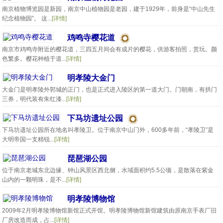
南京植物博览园是新园，南京中山植物园是老园，建于1929年，前身是“中山先生
纪念植物园”。 这...
[详情]
鸡鸣寺樱花道
南京市鸡鸣寺附近的樱花道，三四五月间会有成片的樱花，供游客拍照，赏玩。颜
色繁多。樱花种植于道...
[详情]
明孝陵大金门
大金门是明孝陵外郭城的正门，也是正式进入陵区的第一道大门。门朝南，有拱门
三券，明代装有朱红漆...
[详情]
下马坊遗址公园
下马坊遗址公园所在地名叫孝陵卫。位于南京中山门外，600多年前，“孝陵卫”是
大明帝国一支精锐...
[详情]
琵琶湖公园
位于南京老城东北边缘、钟山风景区西北侧，水域面积约5.5公顷，是散落在紫金
山内的一颗明珠，是不...
[详情]
明孝陵博物馆
2009年2月明孝陵博物馆新馆正式开馆。明孝陵博物馆新馆建筑由原南京手表厂旧
厂房改造而成，占...
[详情]