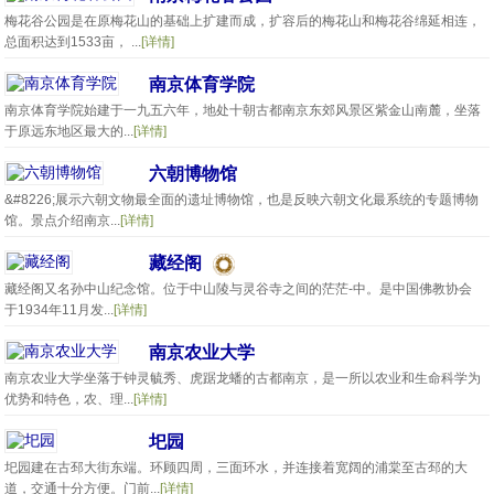
梅花谷公园是在原梅花山的基础上扩建而成，扩容后的梅花山和梅花谷绵延相连，
总面积达到1533亩， ...
[详情]
南京体育学院
南京体育学院始建于一九五六年，地处十朝古都南京东郊风景区紫金山南麓，坐落
于原远东地区最大的...
[详情]
六朝博物馆
&#8226;展示六朝文物最全面的遗址博物馆，也是反映六朝文化最系统的专题博物
馆。景点介绍南京...
[详情]
藏经阁
藏经阁又名孙中山纪念馆。位于中山陵与灵谷寺之间的茫茫-中。是中国佛教协会
于1934年11月发...
[详情]
南京农业大学
南京农业大学坐落于钟灵毓秀、虎踞龙蟠的古都南京，是一所以农业和生命科学为
优势和特色，农、理...
[详情]
圯园
圯园建在古邳大街东端。环顾四周，三面环水，并连接着宽阔的浦棠至古邳的大
道，交通十分方便。门前...
[详情]