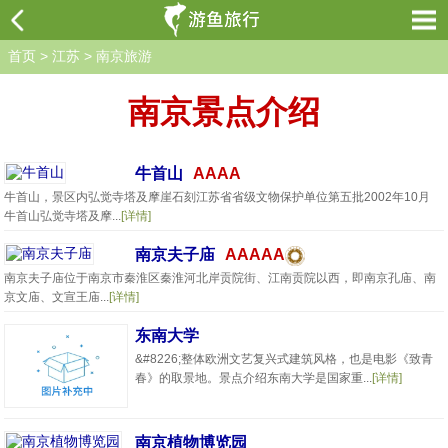
首页
>
江苏
>
南京旅游
南京景点介绍
牛首山
AAAA
牛首山，景区内弘觉寺塔及摩崖石刻江苏省省级文物保护单位第五批2002年10月
牛首山弘觉寺塔及摩...
[详情]
南京夫子庙
AAAAA
南京夫子庙位于南京市秦淮区秦淮河北岸贡院街、江南贡院以西，即南京孔庙、南
京文庙、文宣王庙...
[详情]
东南大学
&#8226;整体欧洲文艺复兴式建筑风格，也是电影《致青
春》的取景地。景点介绍东南大学是国家重...
[详情]
南京植物博览园