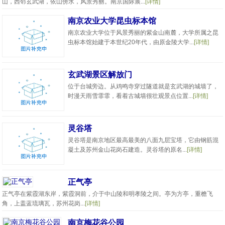
山，西邻玄武湖，依山傍水，风景秀丽。南京国际展...
[详情]
南京农业大学昆虫标本馆
南京农业大学位于风景秀丽的紫金山南麓，大学所属之昆
虫标本馆始建于本世纪20年代，由原金陵大学...
[详情]
玄武湖景区解放门
位于台城旁边。从鸡鸣寺穿过隧道就是玄武湖的城墙了，
时漫天雨雪霏霏，看着古城墙很壮观景点位置...
[详情]
灵谷塔
灵谷塔是南京地区最高最美的八面九层宝塔，它由钢筋混
凝土及苏州金山花岗石建造。灵谷塔的原名...
[详情]
正气亭
正气亭在紫霞湖东岸，紫霞洞前，介于中山陵和明孝陵之间。亭为方亭，重檐飞
角，上盖蓝琉璃瓦，苏州花岗...
[详情]
南京梅花谷公园