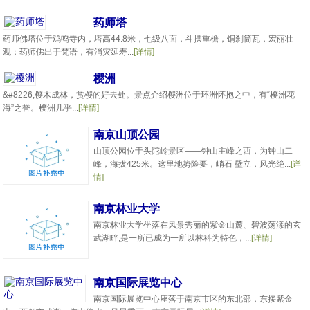
药师塔
药师佛塔位于鸡鸣寺内，塔高44.8米，七级八面，斗拱重檐，铜刹筒瓦，宏丽壮
观；药师佛出于梵语，有消灾延寿...
[详情]
樱洲
&#8226;樱木成林，赏樱的好去处。景点介绍樱洲位于环洲怀抱之中，有“樱洲花
海”之誉。樱洲几乎...
[详情]
南京山顶公园
山顶公园位于头陀岭景区——钟山主峰之西，为钟山二
峰，海拔425米。这里地势险要，峭石 壁立，风光绝...
[详
情]
南京林业大学
南京林业大学坐落在风景秀丽的紫金山麓、碧波荡漾的玄
武湖畔,是一所已成为一所以林科为特色，...
[详情]
南京国际展览中心
南京国际展览中心座落于南京市区的东北部，东接紫金