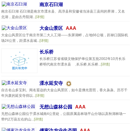
南京石臼湖
南京石臼湖 石臼湖是南京市溧水县、高淳县和安徽省当涂县三县间的界湖，又名
北湖，是由古丹阳湖...
[详情]
大金山景区
AAA
大金山风景区位于南京市第二大人工湖——东屏湖畔，占地66公顷，距禄口国际机
场24公里，距溧水县城...
[详情]
长乐桥
长乐桥江苏省省级文物保护单位第五批2002年10月长乐
桥明代南京市溧水县 ,长乐桥,长乐桥...
[详情]
溧水延安寺
自古名山多宝刹。闻名遐迩的大金山风景区，如今是佛光普照，香火袅袅。历尽千
年兴废的延安寺得以...
[详情]
无想山森林公园
AAA
无想山森林公园位于溧水城南4公里处，公园原属县林场平山分场以及秋湖林场一
带约2万亩左右的山...
[详情]
傅家边农业生态园
AAA