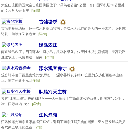
大金山庄国防园大金山庄国防园位于宁溧高速公路5公里，禄口国际机场20公里处
的溧水县大金山庄...
[详情]
古蒲塘桥
古蒲塘桥蒲塘桥，位于溧水县蒲塘镇南，是溧水县现存的最大的一座古桥。据县志
记载，蒲塘河又名老新...
[详情]
绿岛农庄
南京绿岛农庄，四面环水中间小岛，故取名绿岛。位于溧水县洪蓝镇蒲，宁高公路
直达农庄，依傍而过，是南...
[详情]
溧水观音禅寺
观音禅寺位于百里秦淮的发源地——溧水县城以东约10公里的东庐山西麓半山腰
上。该寺始建于元...
[详情]
胭脂河天生桥
素有“江南三峡”之称的胭脂河——天生桥位于宁高高速公路西侧，距南京48公里，
禄口国际机场18公...
[详情]
江风渔馆
江风渔馆为南京首家品牌江鲜馆，引领了南京江鲜美食的潮流，至今已发展成为拥
有六家连锁店的企业...
[详情]