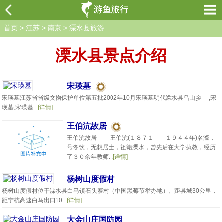
首页
>
江苏
>
南京
>
溧水县旅游
溧水县景点介绍
宋瑛墓
宋瑛墓江苏省省级文物保护单位第五批2002年10月宋瑛墓明代溧水县乌山乡 ,宋
瑛墓,宋瑛墓...
[详情]
王伯沆故居
王伯沆故居 王伯沆(１８７１——１９４４年)名瀣，
号冬饮，无想居士，祖籍溧水，曾先后在大学执教，经历
了３０余年教师...
[详情]
杨树山度假村
杨树山度假村位于溧水县白马镇石头寨村（中国黑莓节举办地）、距县城30公里，
距宁杭高速白马出口10...
[详情]
大金山庄国防园