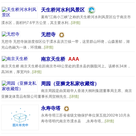
天生桥河水利风景区
素有“江南小三峡”之称的天生桥河水利风景区位于南京市
溧水区，面积约7.6平方公里，其主要水利...
[详情]
无想寺
无想寺 无想寺旅游度假区位于溧水县洪兰镇一带，这里群山环绕，山森葱郁，湖
光山色融为一体，环境幽...
[详情]
南京天生桥
AAA
南京天生桥 南京天生桥在距南京市48公里处的溧水县的胭脂河上。该桥长34米，
高36米，厚宽均9...
[详情]
周园（亚狮龙私家收藏馆）
南京周园是由英籍华人香港大桐利集团董事局主席、南京
亚狮龙体育品有限公司董事长周贺桐先生...
[详情]
永寿寺塔
永寿寺塔江苏省省级文物保护单位第五批2002年10月永
寿寺塔明代南京市溧水县 ,永寿寺塔,...
[详情]