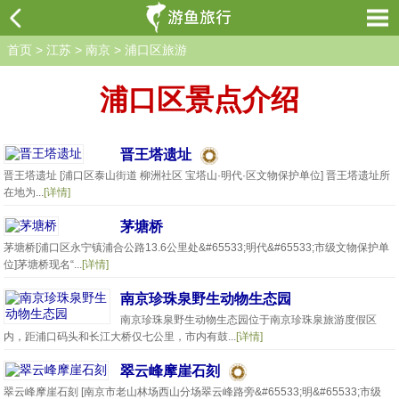
首页
>
江苏
>
南京
>
浦口区旅游
浦口区景点介绍
晋王塔遗址
晋王塔遗址 [浦口区泰山街道 柳洲社区 宝塔山·明代·区文物保护单位] 晋王塔遗址所
在地为...
[详情]
茅塘桥
茅塘桥[浦口区永宁镇浦合公路13.6公里处&#65533;明代&#65533;市级文物保护单
位]茅塘桥现名“...
[详情]
南京珍珠泉野生动物生态园
南京珍珠泉野生动物生态园位于南京珍珠泉旅游度假区
内，距浦口码头和长江大桥仅七公里，市内有鼓...
[详情]
翠云峰摩崖石刻
翠云峰摩崖石刻 [南京市老山林场西山分场翠云峰路旁&#65533;明&#65533;市级