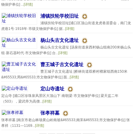
物保护单位] ...
[详情]
浦镇扶轮学校旧址
浦镇扶轮学校旧址[浦口区顶山街道龙虎巷居委会，南门龙
虎巷1号·1918年·市级文物保护单位] 据...
[详情]
杨山头古文化遗址
杨山头古文化遗址 [汤泉街道泉西村杨山组南200米杨山头
组·新石器时代·市文物保护单位] 台...
[详情]
曹王城子古文化遗址
曹王城子古文化遗址 [桥林街道双桥村檀家组西南150米
&#65533;周&#65533;市文物保护单位] 面...
[详情]
定山寺遗址
定山寺 [浦口区珍珠泉风景区大顶山下·南朝梁·市文物保护单位] 梁天监二年
（503），梁武帝为高僧...
[详情]
张孝祥墓
张孝祥墓 [南京市老山林场黄山岭南坡&#65533;南宋&#65533;市文物保护单位] 张
孝祥（1131—1169...
[详情]