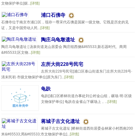
文物保护单位]据...
[详情]
浦口石佛寺
石佛寺位于南京市浦口区，现存一尊宋代石佛是国家一级文物。它既是历史的见
证，又是中国劳动人民...
[详情]
陶庄乌龟墩遗址
陶庄乌龟墩遗址 [ 汤泉街道龙山居委会 陶庄组西侧&#65533;新石器时代、商周
&#65533;区文物...
[详情]
左所大街228号民宅
左所大街228号民宅[浦口区泰山街道东门左所大街228号·
清末民初·市级文物保护单位]原为东门...
[详情]
龟趺
龟趺[浦口区桥林街道办事处刘公村金山组，碾场·明·区级
文物保护单位] 龟趺在金雀山下碾场上，...
[详情]
蒋城子古文化遗址
蒋城子古文化遗址 [桥林街道西街居委会林家小村西南200
米&#65533;周&#65533;市文物保护单位]...
[详情]