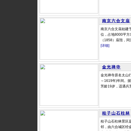
南京六合文庙
南京六合文庙始建
位，占地8000平
（1858）庙毁，
[详细]
金光禅寺
金光禅寺原名太山行
～1619年)年间
芳龄19岁，适遇兵
桂子山石柱林
桂子山石柱林景区
邻，由六合城区经