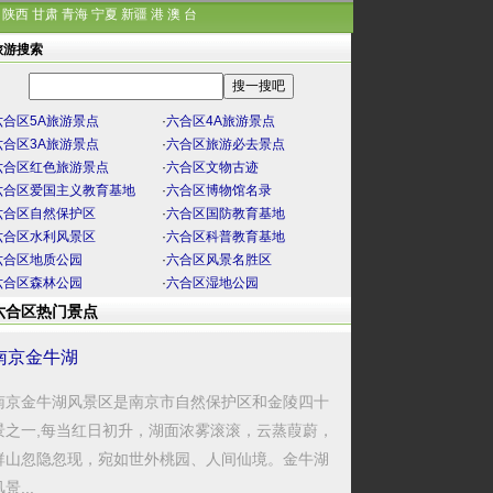
陕西
甘肃
青海
宁夏
新疆
港
澳
台
旅游搜索
六合区5A旅游景点
·
六合区4A旅游景点
六合区3A旅游景点
·
六合区旅游必去景点
六合区红色旅游景点
·
六合区文物古迹
六合区爱国主义教育基地
·
六合区博物馆名录
六合区自然保护区
·
六合区国防教育基地
六合区水利风景区
·
六合区科普教育基地
六合区地质公园
·
六合区风景名胜区
六合区森林公园
·
六合区湿地公园
六合区热门景点
南京金牛湖
南京金牛湖风景区是南京市自然保护区和金陵四十
景之一,每当红日初升，湖面浓雾滚滚，云蒸葭蔚，
群山忽隐忽现，宛如世外桃园、人间仙境。金牛湖
景...