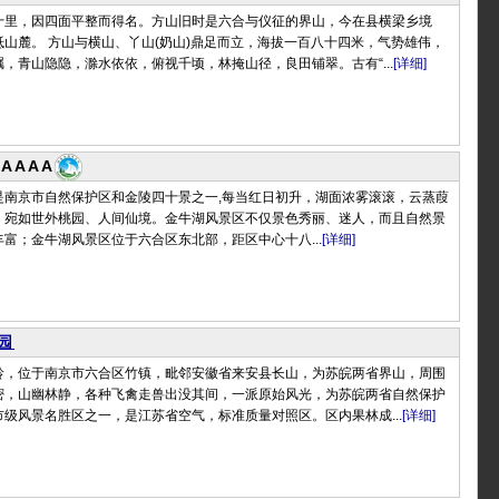
十里，因四面平整而得名。方山旧时是六合与仪征的界山，今在县横梁乡境
山麓。 方山与横山、丫山(奶山)鼎足而立，海拔一百八十四米，气势雄伟，
，青山隐隐，滁水依依，俯视千顷，林掩山径，良田铺翠。古有“...
[详细]
AAAA
是南京市自然保护区和金陵四十景之一,每当红日初升，湖面浓雾滚滚，云蒸葭
，宛如世外桃园、人间仙境。金牛湖风景区不仅景色秀丽、迷人，而且自然景
富；金牛湖风景区位于六合区东北部，距区中心十八...
[详细]
园
岭，位于南京市六合区竹镇，毗邻安徽省来安县长山，为苏皖两省界山，周围
密，山幽林静，各种飞禽走兽出没其间，一派原始风光，为苏皖两省自然保护
级风景名胜区之一，是江苏省空气，标准质量对照区。区内果林成...
[详细]