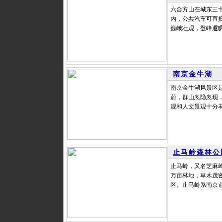
六合方山在城东三
内，公共汽车可直抵
巍峨壮观，登峰遐瞩
南京金牛湖
南京金牛湖风景区
蔚，群山忽隐忽现
观和人文景观十分丰
止马岭森林公
止马岭，又名芝麻
万亩林地，草木茂
区。止马岭系南京市