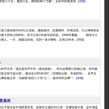
赤焰三千丈；遨游六合，掷地琼林十万株”。从科学的角度讲...
[详细]
区珠江镇东南方向约1公里处，濒临滁河，交通便利，环境优美。大士禅林原名
绪十四年(1888年)，距今已有100多年的历史。1999年重建。 相传大士
僧人。一天，他路过此地，见到一条大蟒蛇，足有10米长...
[详细]
的长芦古寺，现在是长芦中学（南化技校）。传为达摩渡江驻锡之地，历代修
多次毁于战火和-，最后在1955年消亡（淫僧犯众怒，寺庙拆毁）。长芦古
摩驻锡之所，为南朝“四百八十寺“之一。梁武帝时达摩“一...
[详细]
度假村
村位于南京金牛湖风景区旁。距南京主城区50公里，交通快捷方便。金牛湖是