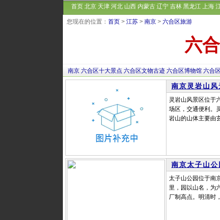
首页
北京
天津
河北
山西
内蒙古
辽宁
吉林
黑龙江
上海
您现在的位置：
首页
>
江苏
>
南京
>
六合区旅游
六合
南京
六合区十大景点
六合区文物古迹
六合区博物馆
六合
南京灵岩山风
灵岩山风景区位于
场区，交通便利。灵
岩山的山体主要由玄
南京太子山公
太子山公园位于南京
里，园以山名，为六
厂制高点。明清时，