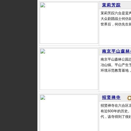
茉莉芳踪
茉莉芳踪六合是蜚声
大众剧团战士何仿
世界后，何仿先生前
南京平山森林
南京平山森林公园总
冶山镇。平山产生
环境示范教育基地，
招贤禅寺
招贤禅寺在六合区北
有近600年的历
代，该寺得到了很好的