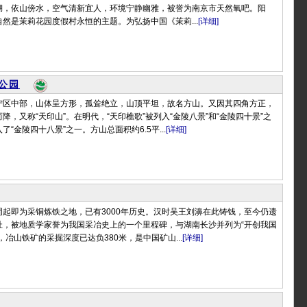
湖，依山傍水，空气清新宜人，环境宁静幽雅，被誉为南京市天然氧吧。阳
然是茉莉花园度假村永恒的主题。为弘扬中国《茉莉...
[详细]
公园
宁区中部，山体呈方形，孤耸绝立，山顶平坦，故名方山。又因其四角方正，
降，又称“天印山”。在明代，“天印樵歌”被列入“金陵八景”和“金陵四十景”之
“金陵四十八景”之一。方山总面积约6.5平...
[详细]
起即为采铜炼铁之地，已有3000年历史。汉时吴王刘濞在此铸钱，至今仍遗
址，被地质学家誉为我国采冶史上的一个里程碑，与湖南长沙并列为“开创我国
，冶山铁矿的采掘深度已达负380米，是中国矿山...
[详细]