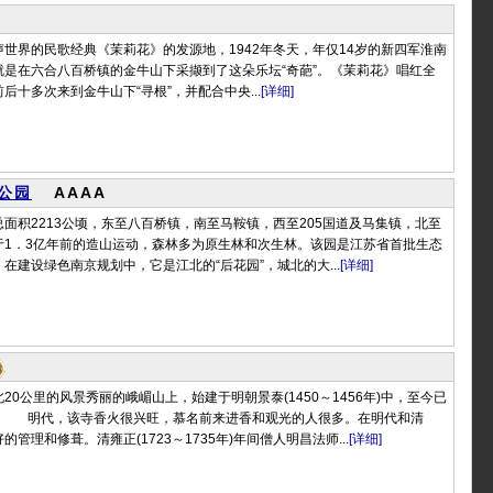
世界的民歌经典《茉莉花》的发源地，1942年冬天，年仅14岁的新四军淮南
就是在六合八百桥镇的金牛山下采撷到了这朵乐坛“奇葩”。《茉莉花》唱红全
后十多次来到金牛山下“寻根”，并配合中央...
[详细]
公园
AAAA
面积2213公顷，东至八百桥镇，南至马鞍镇，西至205国道及马集镇，北至
于1．3亿年前的造山运动，森林多为原生林和次生林。该园是江苏省首批生态
在建设绿色南京规划中，它是江北的“后花园”，城北的大...
[详细]
20公里的风景秀丽的峨嵋山上，始建于明朝景泰(1450～1456年)中，至今已
史。 明代，该寺香火很兴旺，慕名前来进香和观光的人很多。在明代和清
管理和修葺。清雍正(1723～1735年)年间僧人明昌法师...
[详细]