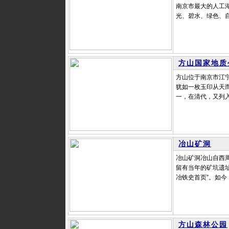
南京市最大的人工
光、碧水、绿色、自
方山国家地质
方山位于南京市江
犹如一枚玉印从天而
一，在清代，又列入了
冶山矿洞
冶山矿洞冶山自西周
留有当年的矿坑遗
冶铁史首页”。如今
方山森林公园