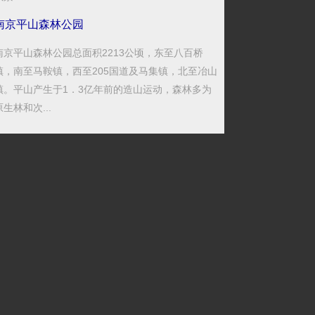
南京平山森林公园
南京平山森林公园总面积2213公顷，东至八百桥
镇，南至马鞍镇，西至205国道及马集镇，北至冶山
镇。平山产生于1．3亿年前的造山运动，森林多为
原生林和次...