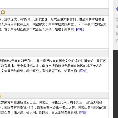
伟，规模庞大，有“跑马出山门”之说，是六合最大的古刹，也是南朝时期著名
长芦寺目前仅存正殿，现被辟为长芦中学校史陈列室，1983年被市政府定为
。古长芦寺地处南京市六合区长芦镇，始建于南朝梁...
[详细]
市博物馆位于南京朝天宫内，是一座反映南京历史文化的综合性博物馆，是江苏
义教育基地。半个多世纪以来，南京市博物馆担负着南京地区的地下考古发
文物展示与保管，科学研究，宣传教育工作。馆藏文物...
[详细]
东南方向雄州镇灵岩山上。灵岩山，海拔170米，周十九里，因“山无锐峰，
一，岩际常有灵瑞”而得名，自古便有六合第一名山之誉。灵岩山是雨花石的主
迹众多；偃月崖、仙人洞、鹿跑泉、白龙池等自然景观...
[详细]