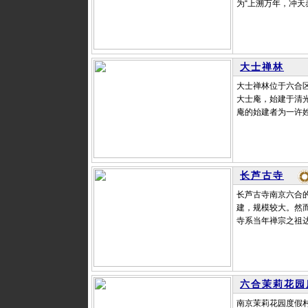
为“上溯万年，冲天
大士禅林
大士禅林位于六合
大士庵，始建于清光
庵的始建者为一许姓
长芦古寺
长芦古寺南京六合
建，规模较大。然而
寺系当年禅宗之祖达
六合茉莉花园
南京茉莉花园度假