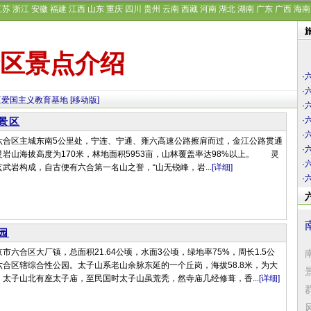
江苏
浙江
安徽
福建
江西
山东
重庆
四川
贵州
云南
西藏
河南
湖北
湖南
广东
广西
海南
区景点介绍
·
·
区爱国主义教育基地
[移动版]
·
·
景区
·
六合区主城东南5公里处，宁连、宁通、雍六高速公路擦肩而过，金江公路贯通
·
岩山海拔高度为170米，林地面积5953亩，山林覆盖率达98%以上。 灵
·
武岩构成，自古便有六合第一名山之誉，“山无锐峰，岩...
[详细]
·
园
市六合区大厂镇，总面积21.64公顷，水面3公顷，绿地率75%，周长1.5公
合区辖综合性公园。太子山系老山余脉东延的一个丘岗，海拔58.8米，为大
太子山北有座太子庙，至民国时太子山虽荒秃，然寺庙几经修葺，香...
[详细]
风