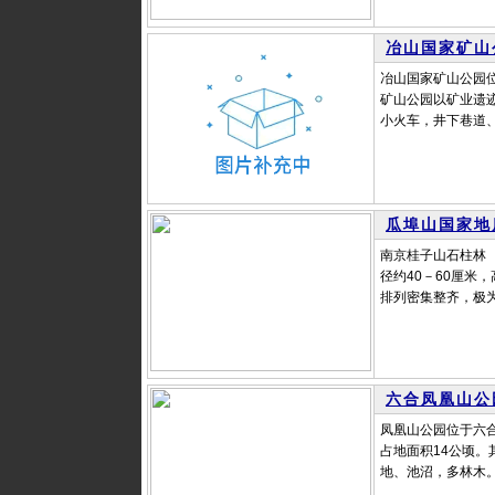
冶山国家矿山
冶山国家矿山公园
矿山公园以矿业遗
小火车，井下巷道、
瓜埠山国家地
南京桂子山石柱林
径约40－60厘米
排列密集整齐，极为
六合凤凰山公
凤凰山公园位于六
占地面积14公顷。
地、池沼，多林木。民