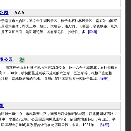
公园
AAA
位于南京市六合区，紧临金牛湖风景区、桂子山石柱林风景区。南京冶山国家
迹景观为主体，即吴王谷、塘口、大峡谷，仙人洞，F8断层，窄轨铁路、蒸汽
井下采掘层面、选矿遗迹等，具有罕见性、独特性、多...
[详细]
质公园
 南京桂子山石柱林占地面积约13.3公顷，位于六合县城东北，石柱每根直
，高20－30米，横切面呈规则或不规则的六边形、五边形等，根根平直挺拔，
壮观，是地质旅游的胜地。 瓜埠山景区国家地质公园位于瓜埠...
[详细]
园
合区雄州镇中心，东临延安北路，南缘与西缘依畔护城河，西北抵园林西路，
其中，水面2.7公顷。公园因园内凤凰山得名，范围内地形起伏，有山丘、平
国35年(1946)县政府曾计划在此辟建公园，未果。1981年，...
[详细]