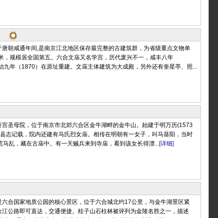
于唐朝咸通年间,是南京江北地区保存最完整的古建筑群，为省级重点文物单
方米，规模居全国第五。六合文庙又名学宫，历代废兴不一，咸丰八年
同治九年（1870）在原址重建。文庙主体建筑为大成殿，另外还有奎星亭、照...
宫圣母院，位于南京市北郊六合区金牛湖畔的金牛山。始建于明万历(1573
。据县志记载，院内还建有马氏烈女庙。相传在明朝有一女子，叫马葵阳，当时
荒马乱，藏在古庙中。有一天贼兵来到寺庙，看到该女长得漂...
[详细]
是六合国家地质公园的核心景区，位于六合城北约17公里，与金牛湖景区紧
金江公路即可直达，交通便捷。桂子山石柱林被评列为金陵名胜之一，描述