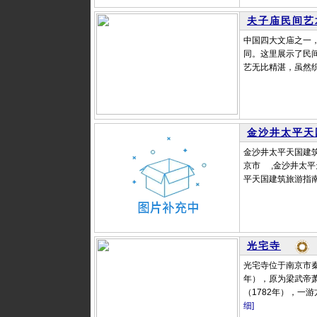
夫子庙民间艺
中国四大文庙之一
同。这里展示了民
艺无比精湛，虽然织
金沙井太平天
金沙井太平天国建筑
京市 ,金沙井太
平天国建筑旅游指南.
光宅寺
光宅寺位于南京市秦
年），原为梁武帝
（1782年），一
细]