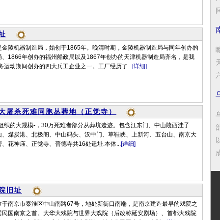
址
金陵机器制造局，始创于1865年。晚清时期，金陵机器制造局与同年创办的
、1866年创办的福州船政局以及1867年创办的天津机器制造局齐名，是我
洋务运动期间创办的四大兵工企业之一。工厂经历了...
[详细]
大屠杀死难同胞丛葬地（正觉寺）
京组织的大规模-，30万死难者部分从葬坑遗迹。包含江东门、中山陵西洼子
山、煤炭港、北极阁、中山码头、汉中门、草鞋峡、上新河、五台山、南京大
、花神庙、正觉寺、普德寺共16处遗址.本体...
[详细]
成
院旧址
位于南京市秦淮区中山南路67号，地处新街口南端，是南京建造最早的戏院之
居民国南京之首。大华大戏院与世界大戏院（后改称延安剧场）、首都大戏院