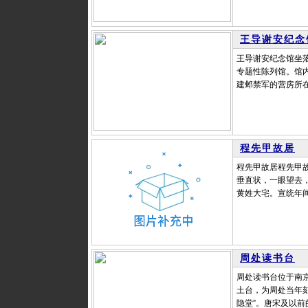
王导谢安纪念
王导谢安纪念馆坐
专题性陈列馆。馆
建邺禁军的营房所在
程先甲故居
程先甲故居程先甲
垂直状，一眼望去
黄姓大宅。宣统年间
周处读书台
周处读书台位于南
土台，为周处当年
隐堂”。唐宋及以前