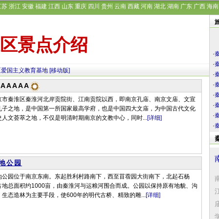
江苏
浙江
安徽
福建
江西
山东
重庆
四川
贵州
云南
西藏
河南
湖北
湖南
广东
广西
海南
区景点介绍
·
·
区爱国主义教育基地
[移动版]
·
·
AAAAA
·
京市秦淮区秦淮河北岸贡院街、江南贡院以西，即南京孔庙、南京文庙、文宣
·
孔子之地，是中国第一所国家最高学府，也是中国四大文庙，为中国古代文化
·
人文荟萃之地，不仅是明清时期南京的文教中心，同时...
[详细]
·
地公园
地公园位于南京东南。东起胜利村路南下，西至苜蓿园大街南下，北起石杨
地总面积约1000亩，由秦淮河与运粮河围合而成。公园以保持原有地貌、沟
生态造林为主要手段，使600年的明代古桥、精致的雕...
[详细]