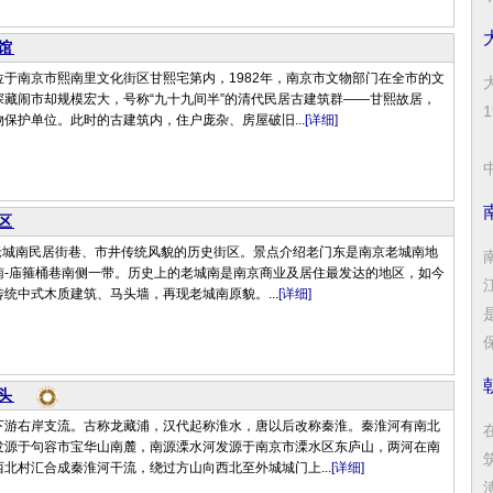
馆
于南京市熙南里文化街区甘熙宅第内，1982年，南京市文物部门在全市的文
深藏闹市却规模宏大，号称“九十九间半”的清代民居古建筑群——甘熙故居，
保护单位。此时的古建筑内，住户庞杂、房屋破旧...
[详细]
中
区
南京老城南民居街巷、市井传统风貌的历史街区。景点介绍老门东是南京老城南地
南-庙箍桶巷南侧一带。历史上的老城南是南京商业及居住最发达的地区，如今
统中式木质建筑、马头墙，再现老城南原貌。...
[详细]
保
头
下游右岸支流。古称龙藏浦，汉代起称淮水，唐以后改称秦淮。秦淮河有南北
发源于句容市宝华山南麓，南源溧水河发源于南京市溧水区东庐山，两河在南
北村汇合成秦淮河干流，绕过方山向西北至外城城门上...
[详细]