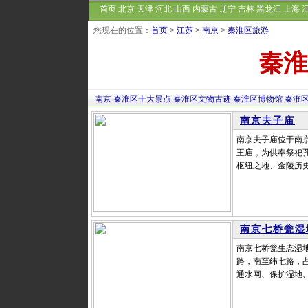
首页
北京
天津
河北
山西
内蒙古
辽宁
吉林
黑龙江
上海
您现在的位置：
首页
>
江苏
>
南京
>
秦淮区旅游
秦淮
南京
秦淮区十大景点
秦淮区文物古迹
秦淮区博物馆
秦淮
南京夫子庙
南京夫子庙位于南
王庙，为供奉祭祀
枢纽之地、金陵历史
南京七桥瓮湿
南京七桥瓮生态湿
路，南至纬七路，占
通水网、保护湿地、