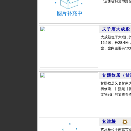
（后改称解放电影院
夫子庙大成殿
大成殿位于大成门的
16.5米，长28
龛，龛内主要有“大
甘熙故居（甘
甘熙故居又名甘家
福修建。甘熙是甘福
文物部门的文物普查
玄津桥
玄津桥位于南京市