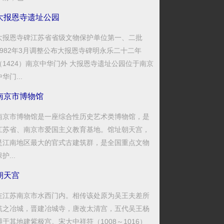
大报恩寺遗址公园
大报恩寺碑江苏省省级文物保护单位第一、二批
1982年3月调整公布大报恩寺碑明永乐二十二年
（1424）南京中华门外 大报恩寺遗址公园位于南京
华门...
南京市博物馆
南京市博物馆是一座综合性历史艺术类博物馆，是
江苏省、南京市爱国主义教育基地。馆址朝天宫，
是江南地区最大的官式古建筑群，是全国重点文物
护...
朝天宫
在江苏南京市水西门内。相传该处原为吴王夫差所
筑之冶城，晋建冶城寺，唐改太清宫，五代吴王杨
溥于其地建紫极宫。宋大中祥符（1008～1016）