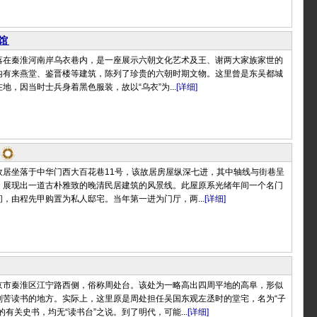
馆
落在秦淮河南岸乌衣巷内，是一座展示六朝文化艺术及王、谢两大家族家世的
内有来燕堂、鉴晋楼等建筑，陈列了珍贵的六朝时期文物。这里曾是东吴都城
地，因当时士兵身着黑色服装，故以“乌衣”为...
[详细]
故居坐落于中华门西大百花巷11号，该故居房屋纵深七进，其中轴线与街巷呈
，展现出一道古朴雅致的晚清民居建筑的风景线。此屋原系光绪年间一个名门
，由程先甲购置为私人邸宅。当年第一进为门厅，两...
[详细]
京市秦淮区江宁路西侧，俗称周处台。该处为一略高出四周平地的高阜，形似
刻苦读书的地方。实际上，这里原是周处担任吴国东观左丞时的堂宅，名为“子
的有关史书，均无“读书台”之说。到了明代，可能...
[详细]