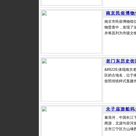
南京民俗博物
南京市民俗博物馆位
物普查中，发现了
并将其列为市级文物
老门东历史街
&#8226;体现
区的古地名，位于
按照传统样式复建传
夫子庙游船码
秦淮河，中国长江
两源，北源句容河
京市江宁区方山埭西