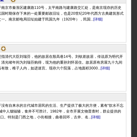
于南京市秦淮区建康路110号，太平南路与建康路交汇处，是南京现存的历史
国时期保存下来的一处重要邮政旧址，也是20世纪20年代西方古典建筑形式
一。南京邮电局旧址始建于民国九年（1920年），民国...
[详细]
是指清代大臣刘瑞芬，他的故居在殷高巷14号。刘钦差故居，传说原为明代开
，清光绪年间为刘瑞芬购得，现为他的重孙刘怀居住。故居原有房屋九十九间
有致，稚子人内，如进迷宫。现存六个院落，占地面积3000...
[详细]
于没有自来水的古代城市居民的生活、生产提供了极大的方便，素有“饮水不忘
城中人烟辐辏，食井不可胜计。1982年，全市开展文物普查时，群众提供的
余口。特别是门西之地，小街相接，曲巷回环，古井、名...
[详细]