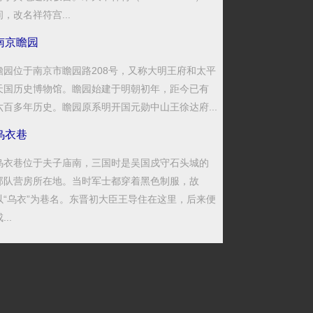
间，改名祥符宫...
南京瞻园
瞻园位于南京市瞻园路208号，又称大明王府和太平
天国历史博物馆。瞻园始建于明朝初年，距今已有
六百多年历史。瞻园原系明开国元勋中山王徐达府...
乌衣巷
乌衣巷位于夫子庙南，三国时是吴国戍守石头城的
部队营房所在地。当时军士都穿着黑色制服，故
以“乌衣”为巷名。东晋初大臣王导住在这里，后来便
...