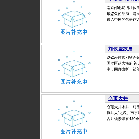
南京邮电局旧址位
最悠久的邮局，是民
传入中国的代表作之
刘钦差故居
刘钦差故居刘钦差
国功臣胡大海府宅
半，回廊曲折，错落
仓顶大井
仓顶大井水井，对
掘井人”之说。南京
古井线索即有430