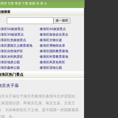
陕西
甘肃
青海
宁夏
新疆
港
澳
台
旅游搜索
秦淮区5A旅游景点
·
秦淮区4A旅游景点
秦淮区3A旅游景点
·
秦淮区旅游必去景点
秦淮区红色旅游景点
·
秦淮区文物古迹
秦淮区爱国主义教育基地
·
秦淮区博物馆名录
秦淮区自然保护区
·
秦淮区国防教育基地
秦淮区水利风景区
·
秦淮区科普教育基地
秦淮区地质公园
·
秦淮区风景名胜区
秦淮区森林公园
·
秦淮区湿地公园
秦淮区热门景点
南京夫子庙
南京夫子庙位于南京市秦淮区秦淮河北岸贡院街、
江南贡院以西，即南京孔庙、南京文庙、文宣王
庙，为供奉祭祀孔子之地，是中国第一所国家最高
学府，也...