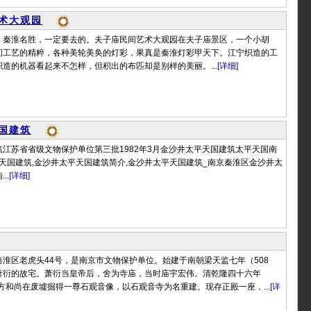
术大观园
，秦淮名胜，一定要去的。夫子庙民间艺术大观园在夫子庙景区，一个小胡
间工艺的精粹，各种美轮美奂的灯彩，果真是秦淮灯彩甲天下。江宁织造的工
造的机器看起来不怎样，但积出的布匹却是别样的美丽。...
[详细]
国建筑
江苏省省级文物保护单位第三批1982年3月金沙井太平天国建筑太平天国南
平天国建筑,金沙井太平天国建筑简介,金沙井太平天国建筑_南京秦淮区金沙井太
..
[详细]
淮区老虎头44号，是南京市文物保护单位。始建于南朝梁天监七年（508
萧衍的故宅。萧衍当皇帝后，舍为寺庙，当时庙宇宏伟。清乾隆四十六年
游方和尚在废墟掘得一尊石观音像，以石观音寺为名重建。现存正殿一座，...
[详