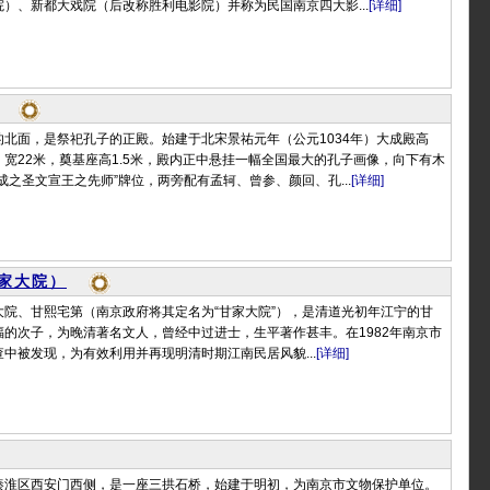
）、新都大戏院（后改称胜利电影院）并称为民国南京四大影...
[详细]
北面，是祭祀孔子的正殿。始建于北宋景祐元年（公元1034年）大成殿高
.4米，宽22米，奠基座高1.5米，殿内正中悬挂一幅全国最大的孔子画像，向下有木
成之圣文宣王之先师”牌位，两旁配有孟轲、曾参、颜回、孔...
[详细]
家大院）
大院、甘熙宅第（南京政府将其定名为“甘家大院”），是清道光初年江宁的甘
的次子，为晚清著名文人，曾经中过进士，生平著作甚丰。在1982年南京市
中被发现，为有效利用并再现明清时期江南民居风貌...
[详细]
秦淮区西安门西侧，是一座三拱石桥，始建于明初，为南京市文物保护单位。