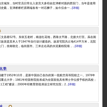
南京城东，当时官员日常出入皇宫大多经由玄津桥对面的西安门，当年是使用
史载，玄津桥桥栏原两端各有一对石狮子，如今仅余一...
[详细]
区文昌巷52号。东依五老村，南连红花地，西靠太平路，北接大行宫。虽在闹
故居是其本人于1947年自行设计建造的。故居宅院共占地414平方米，北院
门，坐南朝北，临街面市。三米左右高的水泥素粉院墙，...
[详细]
大学
建于1952年10月，是新中国自己创办的第一批航空高等院校之一。1978年
重点大学；1981年经国务院批准成为全国首批具有博士学位授予权的高校；
211工程”建设；2000年经教育部批准设立研究生院；2...
[详细]
址