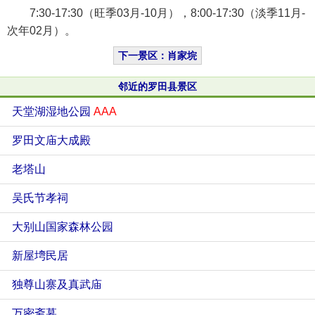
7:30-17:30（旺季03月-10月），8:00-17:30（淡季11月-
次年02月）。
下一景区：肖家垸
邻近的罗田县景区
天堂湖湿地公园
AAA
罗田文庙大成殿
老塔山
吴氏节孝祠
大别山国家森林公园
新屋塆民居
独尊山寨及真武庙
万密斋墓