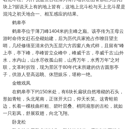
块上?据说天上有的地上皆有，这地上北斗松与天上北斗星是
混沌之初天地合一、相互感应的结果。
鹤皋亭
鹤皋亭位于薄刀峰1404米的主峰之巅。该亭传为王母云
游时命侍女赶石垒砌始建，后为历代兵家抢占作嘹目望主
哨，几经修缮至清末仍为五层六方四窗八角式样，且留有“峰
上亭，亭下峰，亭峰皆立众峰中，峰威千古，亭威千古;山外
水，水内山，山水尽收孤山前，山秀万年，水秀万年”之对
联，文革时折毁，现为景区于80年代末所建的仿古圆形亭
子，供游人登高远眺、休憩娱乐，堪称一绝。
金蟾戏凤
在鹤皋亭下约150米处，有6块长扁状自然堆砌的石头，
形如青蛙，头北尾南，正张开大口，仰天长笑。这青蛙前
边，长着一棵枝曲杆粗、碧叶层叠、梢同扇形的古松，就如
一只彩凤，舒展双翅，向北飞翔。
卧龙松