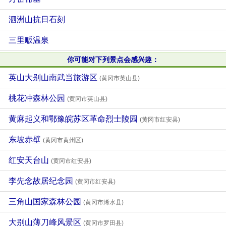
泗洲山抗日石刻
三里畈温泉
你可能对下列景点会感兴趣：
英山大别山南武当旅游区
(黄冈市英山县)
桃花冲森林公园
(黄冈市英山县)
黄麻起义和鄂豫皖苏区革命烈士陵园
(黄冈市红安县)
东坡赤壁
(黄冈市黄州区)
红安天台山
(黄冈市红安县)
李先念故居纪念园
(黄冈市红安县)
三角山国家森林公园
(黄冈市浠水县)
大别山薄刀峰风景区
(黄冈市罗田县)