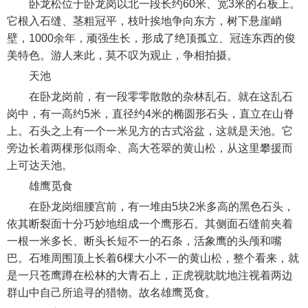
卧龙松位于卧龙岗以北一段长约60米、宽3米的石板上。
它根入石缝、茎粗冠平，枝叶挨地争向东方，树下悬崖峭
壁，1000余年，顽强生长，形成了绝顶孤立、冠连东西的俊
美特色。游人来此，莫不叹为观止，争相拍摄。
天池
在卧龙岗前，有一段零零散散的杂林乱石。就在这乱石
岗中，有一高约5米，直径约4米的椭圆形石头，直立在山脊
上。石头之上有一个一米见方的古式浴盆，这就是天池。它
旁边长着两棵形似雨伞、高大苍翠的黄山松，从这里攀援而
上可达天池。
雄鹰觅食
在卧龙岗细腰宫前，有一堆由5块2米多高的黑色石头，
依其断裂面十分巧妙地组成一个鹰形石。其侧面石缝前夹着
一根一米多长、断头长短不一的石条，活象鹰的头颅和嘴
巴。石堆周围顶上长着6棵大小不一的黄山松，整个看来，就
是一只苍鹰蹲在松林的大青石上，正虎视眈眈地注视着两边
群山中自己所追寻的猎物。故名雄鹰觅食。