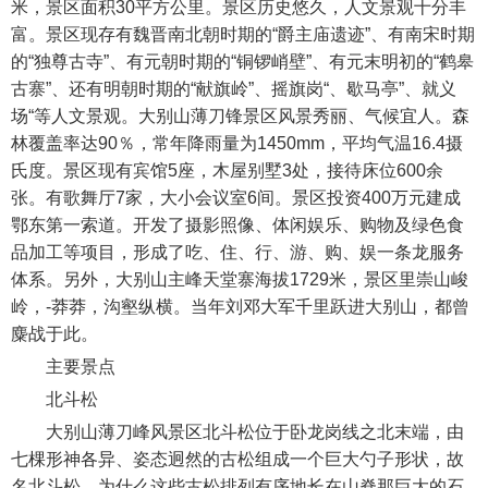
米，景区面积30平方公里。景区历史悠久，人文景观十分丰
富。景区现存有魏晋南北朝时期的“爵主庙遗迹”、有南宋时期
的“独尊古寺”、有元朝时期的“铜锣峭壁”、有元末明初的“鹤皋
古寨”、还有明朝时期的“献旗岭”、摇旗岗“、歇马亭”、就义
场“等人文景观。大别山薄刀锋景区风景秀丽、气候宜人。森
林覆盖率达90％，常年降雨量为1450mm，平均气温16.4摄
氏度。景区现有宾馆5座，木屋别墅3处，接待床位600余
张。有歌舞厅7家，大小会议室6间。景区投资400万元建成
鄂东第一索道。开发了摄影照像、体闲娱乐、购物及绿色食
品加工等项目，形成了吃、住、行、游、购、娱一条龙服务
体系。另外，大别山主峰天堂寨海拔1729米，景区里崇山峻
岭，-莽莽，沟壑纵横。当年刘邓大军千里跃进大别山，都曾
麋战于此。
主要景点
北斗松
大别山薄刀峰风景区北斗松位于卧龙岗线之北末端，由
七棵形神各异、姿态迥然的古松组成一个巨大勺子形状，故
名北斗松。为什么这些古松排列有序地长在山脊那巨大的石