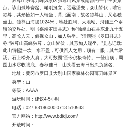
独尊山系薄刀峰风景区独尊山风景线南部的一个主要景
点。该山孤峰奋起、峭削挺立，远远望去，众山皆伏，唯它
独尊，其形恰如一人端坐，背北面南，故名独尊山，又名独
坐山。独尊山海拔1024米，地处胜利、大地坳、河铺三个乡
镇的交界处。明《嘉靖罗田县志》称“独坐山在县东北九十五
里，高耸入云，俯视众山，如人独坐。”清康熙《罗田县志》
称:“独尊山高峰独尊，众山皆伏，其形如人端坐。”县志记载:
此山“削壁一坎，水不盈，可供百人之用，顶有二眼，其气常
汤。石上松齐人肩，大可数围”至今仍极奇特。一登山顶，周
围山水尽收眼底。春秋佳日，山头看云海日出久负盛名。
地址：黄冈市罗田县大别山国家森林公园薄刀峰景区
类型：山
等级：AAAA
游玩时间：建议4-5小时
电话：027-88186000;0713-510933
官方网站：http://www.bdfdj.com/
开放时间：