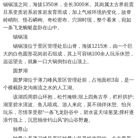
锡锅顶之间，海拔1350米，全长3000米。其岗属太古界前震
旦系变质岩系岩浆岩发育而成，加上气候环境的变化，故脊
岭峭削、怪石嶙峋、奇松密布、穴洞时现，整个看来，宛如
一条飞龙蜿蜓盘卧在山中。
锡锅顶
锡锅顶位于景区管理处后山脊，海拔1215米，由一个巨
大的白色圆形花岗岩石组成，其上可容纳100余人玩乐休憩，
远远望去，就象一口大锅倒扣在山顶上。
圆梦湖
圆梦湖位于薄刀峰风景区管理处前，占地面积3亩，是一
个横截卧龙沟南流之水的人工湖。
该湖四周群山环抱，松竹掩映;坝上四角古亭，栏杆拱护;
湖里碧水清波、鱼儿嘻戏。游人来此，莫不徜徉休憩、怡兴
玩乐，尽情享受那“一条飞龙卧谷中，碧水蓝天绿葱茏;撑杆逐
浪竹筏上，沉思独坐钓山风”的山谷野趣。
独尊山