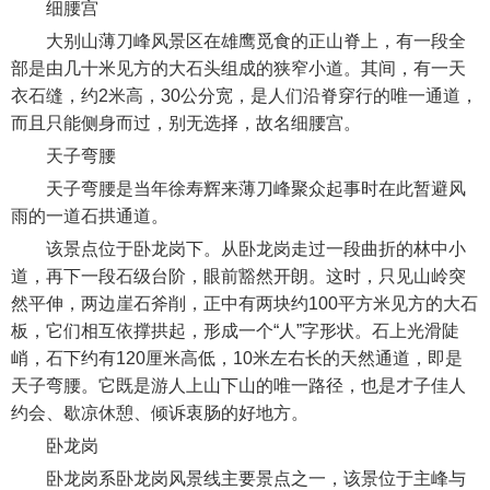
细腰宫
大别山薄刀峰风景区在雄鹰觅食的正山脊上，有一段全
部是由几十米见方的大石头组成的狭窄小道。其间，有一天
衣石缝，约2米高，30公分宽，是人们沿脊穿行的唯一通道，
而且只能侧身而过，别无选择，故名细腰宫。
天子弯腰
天子弯腰是当年徐寿辉来薄刀峰聚众起事时在此暂避风
雨的一道石拱通道。
该景点位于卧龙岗下。从卧龙岗走过一段曲折的林中小
道，再下一段石级台阶，眼前豁然开朗。这时，只见山岭突
然平伸，两边崖石斧削，正中有两块约100平方米见方的大石
板，它们相互依撑拱起，形成一个“人”字形状。石上光滑陡
峭，石下约有120厘米高低，10米左右长的天然通道，即是
天子弯腰。它既是游人上山下山的唯一路径，也是才子佳人
约会、歇凉休憩、倾诉衷肠的好地方。
卧龙岗
卧龙岗系卧龙岗风景线主要景点之一，该景位于主峰与