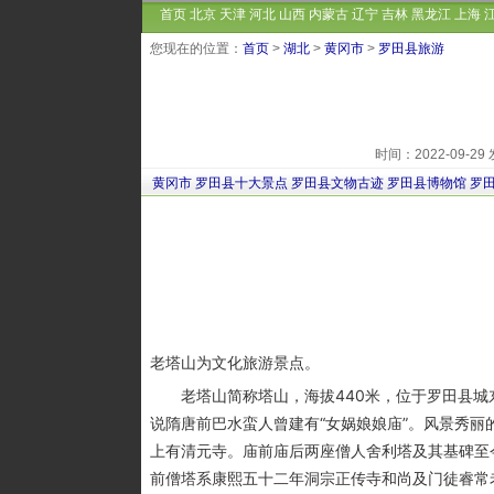
首页
北京
天津
河北
山西
内蒙古
辽宁
吉林
黑龙江
上海
您现在的位置：
首页
>
湖北
>
黄冈市
>
罗田县旅游
时间：2022-09-
黄冈市
罗田县十大景点
罗田县文物古迹
罗田县博物馆
罗
老塔山为文化旅游景点。
老塔山简称塔山，海拔440米，位于罗田县城东南
说隋唐前巴水蛮人曾建有“女娲娘娘庙”。风景秀丽
上有清元寺。庙前庙后两座僧人舍利塔及其基碑至
前僧塔系康熙五十二年洞宗正传寺和尚及门徒睿常老