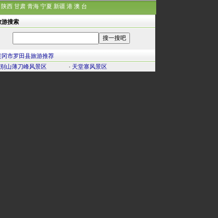
陕西
甘肃
青海
宁夏
新疆
港
澳
台
旅游搜索
黄冈市罗田县旅游推荐
别山薄刀峰风景区
·
天堂寨风景区