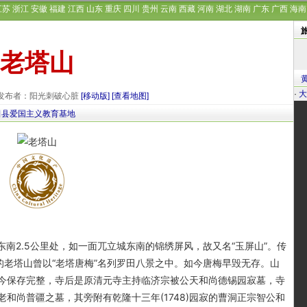
江苏
浙江
安徽
福建
江西
山东
重庆
四川
贵州
云南
西藏
河南
湖北
湖南
广东
广西
海南
老塔山
·
大
29 发布者：阳光刺破心脏
[移动版]
[查看地图]
田县爱国主义教育基地
2.5公里处，如一面兀立城东南的锦绣屏风，故又名“玉屏山”。传
的老塔山曾以“老塔唐梅”名列罗田八景之中。如今唐梅早毁无存。山
今保存完整，寺后是原清元寺主持临济宗被公天和尚德锡园寂墓，寺
和尚普疆之墓，其旁附有乾隆十三年(1748)园寂的曹洞正宗智公和