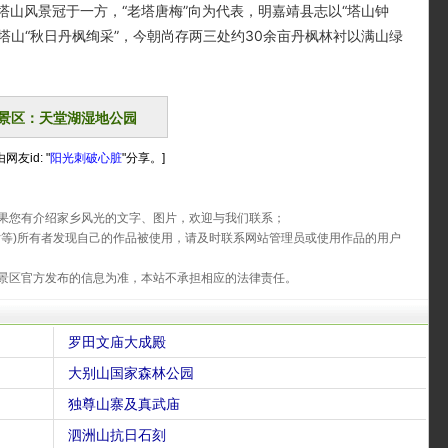
山风景冠于一方，“老塔唐梅”向为代表，明嘉靖县志以“塔山钟
塔山“秋日丹枫绚采”，今朝尚存两三处约30余亩丹枫林衬以满山绿
景区：天堂湖湿地公园
网友id: "
阳光刺破心脏
"分享。]
果您有介绍家乡风光的文字、图片，欢迎与我们联系；
片等)所有者发现自己的作品被使用，请及时联系网站管理员或使用作品的用户
景区官方发布的信息为准，本站不承担相应的法律责任。
罗田文庙大成殿
大别山国家森林公园
独尊山寨及真武庙
泗洲山抗日石刻