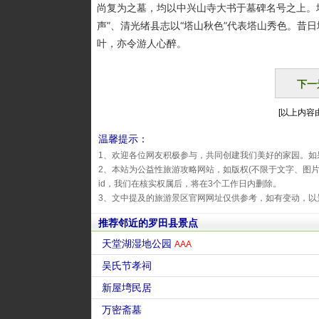
尚复为之墓，均以中兴山寺大书于墓碑名号之上。塔
声”、清光绪县志以“塔山秋色”代表塔山秀色。昔日
叶，亦令游人心醉。
下一
[以上内容由
温馨提示：
1、欢迎各位网友积极参与，共同创建我们美好的家园。如
2、本站为公益性旅游攻略网站，如版权(不限于文字、图
id，我们在核实权属后，将在3个工作日内删除。
3、文中提及的旅游景区官网网址仅供参考，如有变动，以
推荐邻近的罗田县景点
天堂湖湿地公园
AAA
吴氏节孝祠
新屋塆民居
万密斋墓