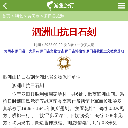
首页
>
湖北
>
黄冈市
>
罗田县旅游
泗洲山抗日石刻
时间：2022-09-29 发布者：一脸美人痣
黄冈市
罗田县十大景点
罗田县文物古迹
罗田县博物馆
罗田县爱国主义教育基地
泗洲山抗日石刻为湖北省文物保护单位。
泗洲山抗日石刻
位于罗田县胜利镇周家垸村，共6处，散落泗洲山间。系
抗日时期国民党第五战区司令李宗仁所辖第七军军长张淦及
其幕僚于1938～1941年间所题刻。“笑看乾坤”，每字0.3米见
方，横排一行；上款“己卯孟冬”，下款“济公”，每字0.08米见
方；均为隶书，周边凿饰线框。“吼散倭氛”，每字0.3米见