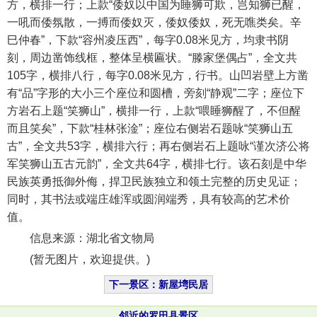
方，横排一行；上款“倭奴以中国为睡狮可欺，岂知狮已醒，
一吼而倭氛散，一搏而倭奴灭，倭奴倭奴，死无噍类矣。辛
巳仲春”，下款“容州凌压西”，每字0.08米见方，均隶书阴
刻，周边凿饰线框，整体呈横匾状。“滕家堡偶占”，全文共
105字，横排八行，每字0.08米见方，行书。山凹岩壁上方凿
有“品”字形的大小三个座位和圆槽，旁刻“静观”二字；座位下
方岩石上题“笑狮山”，横排一行，上款“喂睡狮醒了，不但醒
而且笑矣”，下款“桂林张淦”；座位右侧岩石题咏“笑狮山五
古”，全文共53字，横排六行；再右侧岩石上题咏“谨次济公将
军笑狮山五古元韵”，全文共64字，横排七行。该石刻是中华
民族英勇抵御外侮，捍卫民族独立和领土完整的历史见证；
同时，其书法或端庄雄浑或圆润端秀，具有较高的艺术价
值。
信息来源：湖北省文物局
(暂无图片，欢迎提供。)
下一景区：新屋塆民居
邻近的罗田县景区