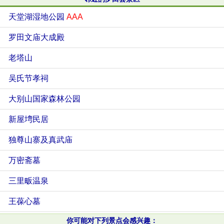
天堂湖湿地公园
AAA
罗田文庙大成殿
老塔山
吴氏节孝祠
大别山国家森林公园
新屋塆民居
独尊山寨及真武庙
万密斋墓
三里畈温泉
王葆心墓
你可能对下列景点会感兴趣：