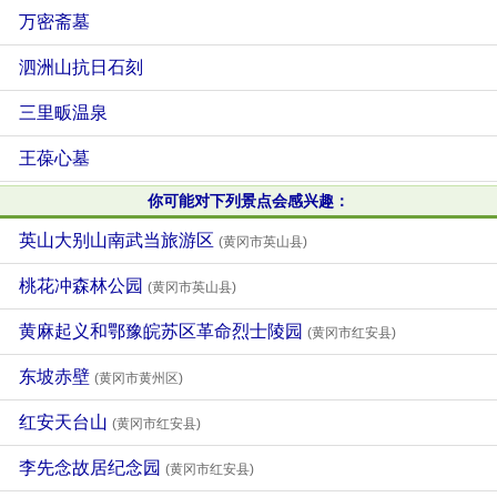
万密斋墓
泗洲山抗日石刻
三里畈温泉
王葆心墓
你可能对下列景点会感兴趣：
英山大别山南武当旅游区
(黄冈市英山县)
桃花冲森林公园
(黄冈市英山县)
黄麻起义和鄂豫皖苏区革命烈士陵园
(黄冈市红安县)
东坡赤壁
(黄冈市黄州区)
红安天台山
(黄冈市红安县)
李先念故居纪念园
(黄冈市红安县)