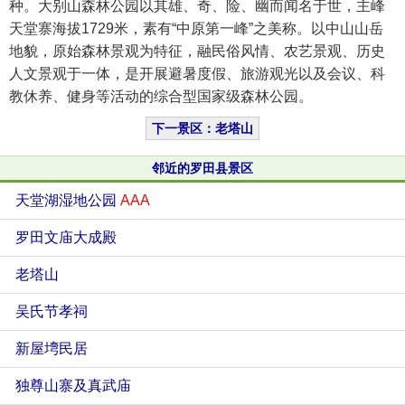
种。大别山森林公园以其雄、奇、险、幽而闻名于世，主峰
天堂寨海拔1729米，素有“中原第一峰”之美称。以中山山岳
地貌，原始森林景观为特征，融民俗风情、农艺景观、历史
人文景观于一体，是开展避暑度假、旅游观光以及会议、科
教休养、健身等活动的综合型国家级森林公园。
下一景区：老塔山
邻近的罗田县景区
天堂湖湿地公园
AAA
罗田文庙大成殿
老塔山
吴氏节孝祠
新屋塆民居
独尊山寨及真武庙