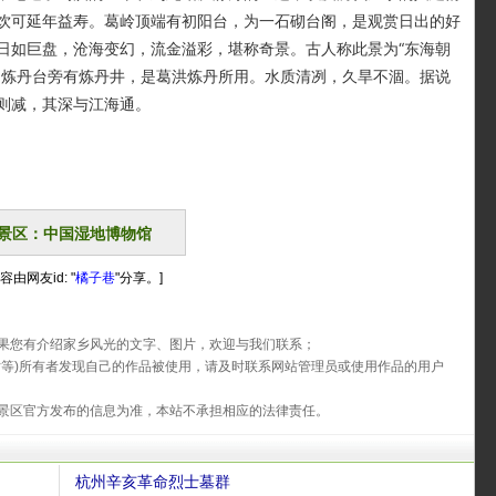
饮可延年益寿。葛岭顶端有初阳台，为一石砌台阁，是观赏日出的好
日如巨盘，沧海变幻，流金溢彩，堪称奇景。古人称此景为“东海朝
。炼丹台旁有炼丹井，是葛洪炼丹所用。水质清冽，久旱不涸。据说
则减，其深与江海通。
景区：中国湿地博物馆
容由网友id: "
橘子巷
"分享。]
果您有介绍家乡风光的文字、图片，欢迎与我们联系；
片等)所有者发现自己的作品被使用，请及时联系网站管理员或使用作品的用户
景区官方发布的信息为准，本站不承担相应的法律责任。
杭州辛亥革命烈士墓群