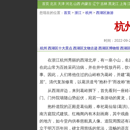
首页
北京
天津
河北
山西
内蒙古
辽宁
吉林
黑龙江
上海
您现在的位置：
首页
>
浙江
>
杭州
>
西湖区旅游
杭
时间：2022-09
杭州
西湖区十大景点
西湖区文物古迹
西湖区博物馆
西湖
在浙江杭州秀丽的西湖北岸，有一座小山，名曰
在此山常为百姓采药治病，并在井中投放丹药，饮
事。因此，人们将他住过的山岭称为葛岭，并建“葛
居”。清代复加修葺，以葛洪道号“抱朴子”而改称“
从西湖岸边，来到葛岭脚下，首先看到一座砖石
门。门外院墙随山势起伏，宛若一条游动的黄龙，
抱朴道院的正殿是葛仙殿，奉祀葛仙翁(葛洪)
南方庭院式建筑。红梅阁内有木刻画廊，其中戏曲
的地方，如今堂内供奉慈航真人像。道院周围还有
立于明万历年间，碑文用简练的笔法，流畅的语言