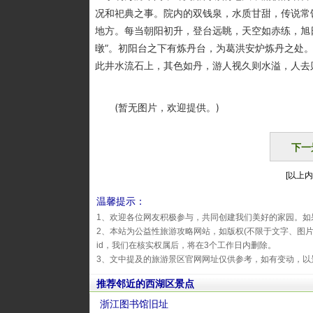
况和祀典之事。院内的双钱泉，水质甘甜，传说常
地方。每当朝阳初升，登台远眺，天空如赤练，旭
暾”。初阳台之下有炼丹台，为葛洪安炉炼丹之处
此井水流石上，其色如丹，游人视久则水溢，人去
(暂无图片，欢迎提供。)
下一
[以上内
温馨提示：
1、欢迎各位网友积极参与，共同创建我们美好的家园。如
2、本站为公益性旅游攻略网站，如版权(不限于文字、图
id，我们在核实权属后，将在3个工作日内删除。
3、文中提及的旅游景区官网网址仅供参考，如有变动，以
推荐邻近的西湖区景点
浙江图书馆旧址