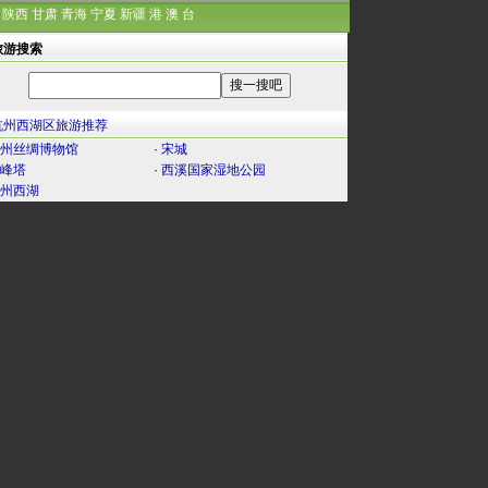
陕西
甘肃
青海
宁夏
新疆
港
澳
台
旅游搜索
杭州西湖区旅游推荐
州丝绸博物馆
·
宋城
峰塔
·
西溪国家湿地公园
州西湖