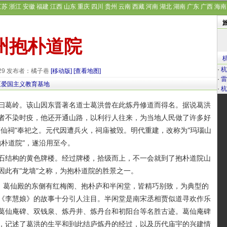
江苏
浙江
安徽
福建
江西
山东
重庆
四川
贵州
云南
西藏
河南
湖北
湖南
广东
广西
海南
州抱朴道院
·
杭
-29 发布者：橘子巷
[移动版]
[查看地图]
·
雷
区爱国主义教育基地
·
杭
葛岭。该山因东晋著名道士葛洪曾在此炼丹修道而得名。据说葛洪
者不染时疫，他还开通山路，以利行人往来，为当地人民做了许多好
仙祠”奉祀之。元代因遭兵火，祠庙被毁。明代重建，改称为“玛瑙山
抱朴道院”，遂沿用至今。
结构的黄色牌楼。经过牌楼，拾级而上，不一会就到了抱朴道院山
因此有“龙墙”之称，为抱朴道院的胜景之一。
。葛仙殿的东侧有红梅阁、抱朴庐和半闲堂，皆精巧别致，为典型的
《李慧娘》的故事十分引人注目。半闲堂是南宋丞相贾似道寻欢作乐
葛仙庵碑、双钱泉、炼丹井、炼丹台和初阳台等名胜古迹。葛仙庵碑
，记述了葛洪的生平和到此结庐炼丹的经过，以及历代庙宇的兴建情