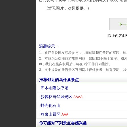
(暂无图片，欢迎提供。)
下一
[以上内容由网友
温馨提示：
1、欢迎各位网友积极参与，共同创建我们美好的家园。如
2、本站为公益性旅游攻略网站，如版权(不限于文字、图
id，我们在核实权属后，将在3个工作日内删除。
3、文中提及的旅游景区官网网址仅供参考，如有变动，以
推荐邻近的乌什县景点
库木布隆沙疗场
沙棘林自然风光区
AAAA
蚌壳化石山
燕泉山景区
AAA
你可能对下列景点会感兴趣