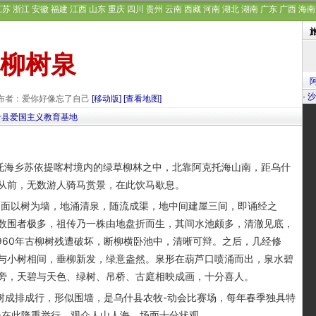
江苏
浙江
安徽
福建
江西
山东
重庆
四川
贵州
云南
西藏
河南
湖北
湖南
广东
广西
海南
柳树泉
·
沙
8 发布者：爱你好像忘了自己
[移动版]
[查看地图]
什县爱国主义教育基地
托海乡苏依提喀村境内的绿草柳林之中，北靠阿克托海山南，距乌什
从前，无数游人骑马赏景，在此饮马歇息。
面以树为墙，地涌清泉，随流成渠，地中间建屋三间，即诵经之
数围者极多，祖传乃一株由地盘折而生，其间水池颇多，清澈见底，
960年古柳树残遭破坏，断柳横卧池中，清晰可辩。之后，几经修
与小树相间，垂柳新发，绿意盎然。泉形在葫芦口喷涌而出，泉水碧
旁，天碧与天色、绿树、吊桥、古庭相映成画，十分喜人。
成排成行，形似围墙，是乌什县农牧-动会比赛场，每年春季独具特
会在此隆重举行，观众人山人海，场面十分状观。