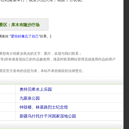
景区：库木布隆沙疗场
id: "
爱你好像忘了自己
"分享。]
果您有介绍家乡风光的文字、图片，欢迎与我们联系；
片等)所有者发现自己的作品被使用，请及时联系网站管理员或使用作品的用户
景区官方发布的信息为准，本站不承担相应的法律责任。
奥特贝希水上乐园
九眼泉公园
钟鼓楼、林基路烈士纪念馆
新疆乌什托什干河国家湿地公园