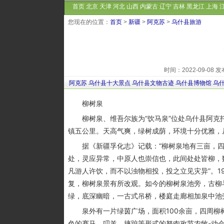
首页
北京
天津
河北
山西
内蒙古
辽宁
吉林
黑龙江
上海
您现在的位置：
首页
>
新疆
>
阿克苏
>
乌什县旅游
时间：2022-09-0
阿克苏
乌什县十大景点
乌什县文物古迹
乌什县博物馆
乌
柳树泉
柳树泉、维吾尔族为“饮马泉”位处乌什县阿克
镇五公里。天高气爽，绿树成荫，环境十分优雅，
据《新疆孚化志》记载：“柳树泉地有三亩，四
处，灵应异常，中原人也崇信也，此间处处皆柳，
凡游人许饮，而不以浊物相投，投之立见灾异”。1
复，柳树泉景有所改观。如今的柳树泉池旁，古柳
绿，底深幽暗，一古式吊桥，楼庭走廊相加泉中池
泉外有一片绿茵广场，面积100余亩，四周柳树
色的赛马，叨羊，摔跤等形式的努肉孜节农牧-动