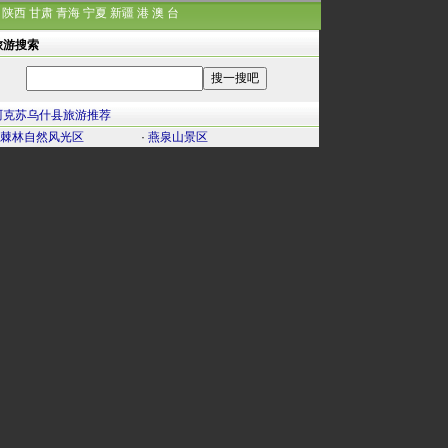
陕西
甘肃
青海
宁夏
新疆
港
澳
台
旅游搜索
阿克苏乌什县旅游推荐
棘林自然风光区
·
燕泉山景区