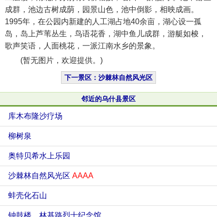
成群，池边古树成荫，园景山色，池中倒影，相映成画。
1995年，在公园内新建的人工湖占地40余亩，湖心设一孤
岛，岛上芦苇丛生，鸟语花香，湖中鱼儿成群，游艇如梭，
歌声笑语，人面桃花，一派江南水乡的景象。
(暂无图片，欢迎提供。)
下一景区：沙棘林自然风光区
邻近的乌什县景区
库木布隆沙疗场
柳树泉
奥特贝希水上乐园
沙棘林自然风光区
AAAA
蚌壳化石山
钟鼓楼、林基路烈士纪念馆