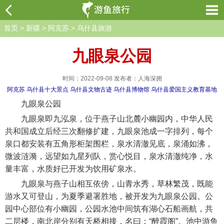
首页
>
新疆
>
阿克苏
>
乌什县旅游
九眼泉公园
时间：2022-09-08 发布者：人海深拥
阿克苏
乌什县十大景点
乌什县文物古迹
乌什县博物馆
乌什县爱国主义教育基地
九眼泉公园
九眼泉即九泓泉，位于燕子山北麓小幽园内，中华人民
共和国成立后经三次翻修扩建，九眼泉池成一字排列，每个
泉口都安装有五角形柜架围栏，泉水清澈见底，泉涌如沸，
微波涟漪，远望如九星列队，赏心悦目，泉水清澈纯净，水
量丰富，水质好已开发为饮用矿泉水。
九眼泉与燕子山相互依傍，山青水秀，草林繁茂，既能
游水又可登山，为夏季避署胜地，被开发为九眼泉公园。公
园中心部位有小幽园，公园水池中间筑有湖心石船画航，共
二层楼，南北岸分别有天桥相接，名曰：“醉霞阁”。池中游鱼