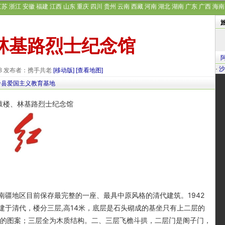
江苏
浙江
安徽
福建
江西
山东
重庆
四川
贵州
云南
西藏
河南
湖北
湖南
广东
广西
海南
林基路烈士纪念馆
·
沙
-08 发布者：携手共老
[移动版]
[查看地图]
什县爱国主义教育基地
地区目前保存最完整的一座、最具中原风格的清代建筑。1942
建于清代，楼分三层,高14米，底层是石头砌成的基坐只有上二层的
砌的图案；三层全为木质结构。二、三层飞檐斗拱，二层门是阁子门，