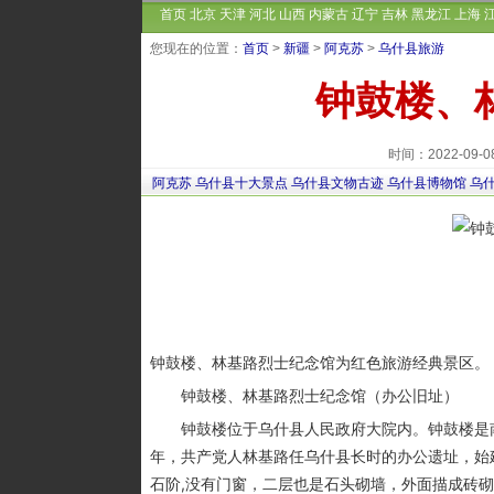
首页
北京
天津
河北
山西
内蒙古
辽宁
吉林
黑龙江
上海
您现在的位置：
首页
>
新疆
>
阿克苏
>
乌什县旅游
钟鼓楼、
时间：2022-09
阿克苏
乌什县十大景点
乌什县文物古迹
乌什县博物馆
乌
钟鼓楼、林基路烈士纪念馆为红色旅游经典景区。
钟鼓楼、林基路烈士纪念馆（办公旧址）
钟鼓楼位于乌什县人民政府大院内。钟鼓楼是南疆
年，共产党人林基路任乌什县长时的办公遗址，始
石阶,没有门窗，二层也是石头砌墙，外面描成砖