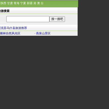
陕西
甘肃
青海
宁夏
新疆
港
澳
台
旅游搜索
阿克苏乌什县旅游推荐
棘林自然风光区
·
燕泉山景区