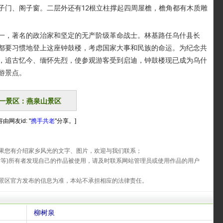
子门、阁子窗。二层外还有12根立柱撑起四周屋檐，檐角都有木质雕
，著名的政治家和坚定的无产阶级革命战士。林基路任乌什县长
都要习惯地登上这座钟鼓楼，考虑国家大事和民族的命运。为纪念共
，追古忆今、缅怀先烈，使参观游客受到启迪，钟鼓楼现已成为乌什
游景点。
一景区：燕泉山景区
由网友id: "
携手共老
"分享。]
果您有介绍家乡风光的文字、图片，欢迎与我们联系；
片等)所有者发现自己的作品被使用，请及时联系网站管理员或使用作品的用户
景区官方发布的信息为准，本站不承担相应的法律责任。
柳树泉