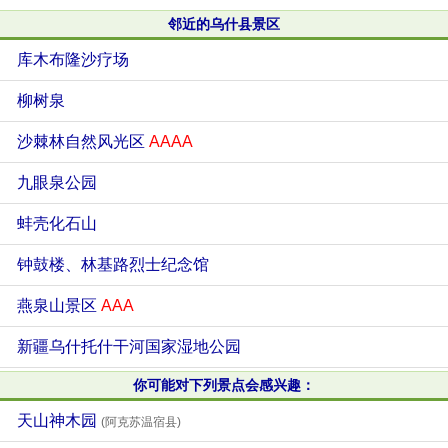
邻近的乌什县景区
库木布隆沙疗场
柳树泉
沙棘林自然风光区
AAAA
九眼泉公园
蚌壳化石山
钟鼓楼、林基路烈士纪念馆
燕泉山景区
AAA
新疆乌什托什干河国家湿地公园
你可能对下列景点会感兴趣：
天山神木园
(阿克苏温宿县)