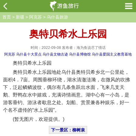
首页
>
新疆
>
阿克苏
>
乌什县旅游
奥特贝希水上乐园
时间：2022-09-08 发布者：海为鱼说尽了情话
阿克苏
乌什县十大景点
乌什县文物古迹
乌什县博物馆
乌什县爱国主义教育基地
奥特贝希水上乐园
奥特贝希水上乐园地处乌什县奥特贝希乡北一公里处，
面积4．7亩。周围垂柳环绕，湖水清澈涟漪，在微风的吹拂
下，泛起鳞鳞波纹，偶尔有几条鱼跃出水面，飞来几支天
鹅、野鸭在水中嬉戏，充满诗情画意。湖中心有一小岛，是
游客垂钓、游泳者歇息之处。划船、赏景兼各种娱乐，好一
个名不虚传的“水上乐园”。
(暂无图片，欢迎提供。)
下一景区：柳树泉