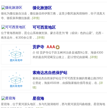
循化旅游区
循化为撒拉族自治县，撒拉族信仰伊斯兰教，这里少数民族风情独特，街子清真大
寺、骆驼泉和撒拉族庭...
[详情]
可可西里地区
位于青海西南部，昆仑山系南侧支脉。蒙古语意为“青（或绿）色的山梁”。北西－
南东走向，长300余公里，...
[详情]
贡萨寺
AAA
介 绍 贡萨寺位于距玉树州治多县城西9公里、海拔4300
米的嘉吉阿尼噶宝山坡上，是12世纪由拔噶...
[详情]
索南达杰自然保护站
索南达杰自然保护站位于可可西里东侧的青藏公路2952
公里处，海拔4500米，由探险家杨欣倡导发起，在...
[详
情]
星宿海
星宿海，位于黄河源头地区，东与扎陵湖相邻，西与黄河源流玛曲相接。星宿海地