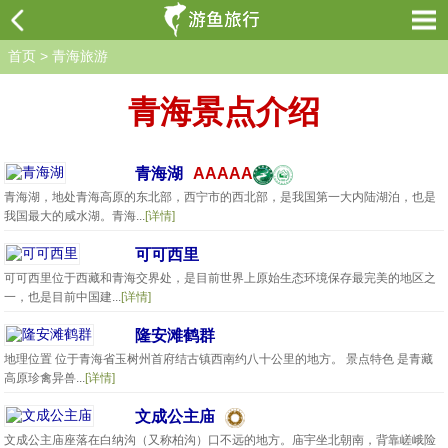
首页
>
青海旅游
青海景点介绍
青海湖
AAAAA
青海湖，地处青海高原的东北部，西宁市的西北部，是我国第一大内陆湖泊，也是
我国最大的咸水湖。青海...
[详情]
可可西里
可可西里位于西藏和青海交界处，是目前世界上原始生态环境保存最完美的地区之
一，也是目前中国建...
[详情]
隆安滩鹤群
地理位置 位于青海省玉树州首府结古镇西南约八十公里的地方。 景点特色 是青藏
高原珍禽异兽...
[详情]
文成公主庙
文成公主庙座落在白纳沟（又称柏沟）口不远的地方。庙宇坐北朝南，背靠嵯峨险