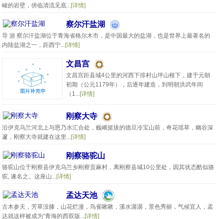
峻的岩壁，傍临清流见底...
[详情]
察尔汗盐湖
导 游 察尔汗盐湖位于青海省格尔木市，是中国最大的盐湖，也是世界上最著名的
内陆盐湖之一，距西宁...
[详情]
文昌宫
文昌宫距县城4公里的河西下排村山坪山根下，建于元朝
初期（公元1179年），后逐年建造，到明朝洪武年间
（1...
[详情]
刚察大寺
沿伊克乌兰河北上与恩乃水汇合处，巍峨挺拔的德旦冷宝山前，奇花瑶草，幽谷深
邃，刚察大寺就建在这里...
[详情]
刚察骆驼山
骆驼山位于刚察县伊克乌兰乡刚察贡麻村，离刚察县城10公里处，因其状态酷似骆
驼, 遂名之。这座山...
[详情]
孟达天池
古木参天，芳草没膝，山花烂漫，鸟雀啾啾，溪水潺潺，景色秀丽，气候宜人，孟
达就这样被成为“青海的西双版...
[详情]