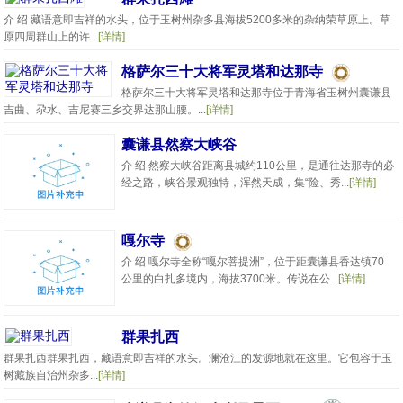
介 绍 藏语意即吉祥的水头，位于玉树州杂多县海拔5200多米的杂纳荣草原上。草
原四周群山上的许...
[详情]
格萨尔三十大将军灵塔和达那寺
格萨尔三十大将军灵塔和达那寺位于青海省玉树州囊谦县
吉曲、尕水、吉尼赛三乡交界达那山腰。...
[详情]
囊谦县然察大峡谷
介 绍 然察大峡谷距离县城约110公里，是通往达那寺的必
经之路，峡谷景观独特，浑然天成，集“险、秀...
[详情]
嘎尔寺
介 绍 嘎尔寺全称“嘎尔菩提洲”，位于距囊谦县香达镇70
公里的白扎多境内，海拔3700米。传说在公...
[详情]
群果扎西
群果扎西群果扎西，藏语意即吉祥的水头。澜沧江的发源地就在这里。它包容于玉
树藏族自治州杂多...
[详情]