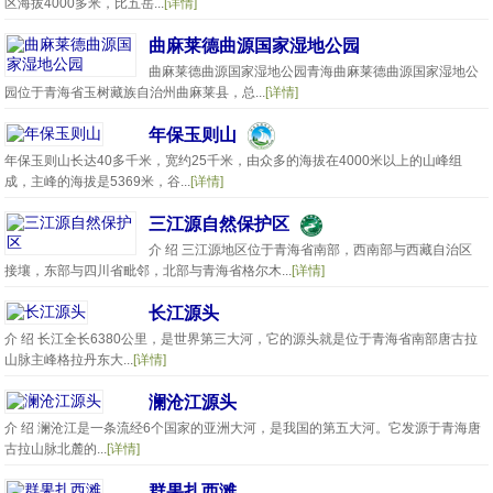
区海拔4000多米，比五岳...
[详情]
曲麻莱德曲源国家湿地公园
曲麻莱德曲源国家湿地公园青海曲麻莱德曲源国家湿地公
园位于青海省玉树藏族自治州曲麻莱县，总...
[详情]
年保玉则山
年保玉则山长达40多千米，宽约25千米，由众多的海拔在4000米以上的山峰组
成，主峰的海拔是5369米，谷...
[详情]
三江源自然保护区
介 绍 三江源地区位于青海省南部，西南部与西藏自治区
接壤，东部与四川省毗邻，北部与青海省格尔木...
[详情]
长江源头
介 绍 长江全长6380公里，是世界第三大河，它的源头就是位于青海省南部唐古拉
山脉主峰格拉丹东大...
[详情]
澜沧江源头
介 绍 澜沧江是一条流经6个国家的亚洲大河，是我国的第五大河。它发源于青海唐
古拉山脉北麓的...
[详情]
群果扎西滩