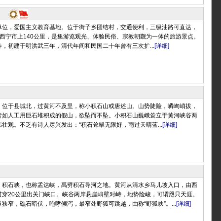
单位，爱国主义教育基地。位于街子乡团结村，交通便利，三级油路可直达，
西宁市上140公里，是集游览观光、体验民俗、宗教朝觐为一体的旅游景点。
，初建于明洪武三年，清代年间和民国二十年曾有三次扩...
[详细]
，位于县城北，过黄河不及里，称小积石山或唐述山。山势陡险，嶙峋峭拔，
皆如人工用巨石堆积成的假山，欲坠而不坠。小积石山巍峨耸立于黄河峡谷两
壮观。不乏有诗人尽兴发出：“积石耸翠无限好，雨过天晴蓝...
[详细]
，积石峡，也称孟达峡，禹劈积石导河之地。黄河从清水乡马儿坡入口，由西
贯穿20公里出关门峡口。峡谷两岸悬崖峭壁对峙，地势险峻，可谓咫只天涯。
狭窄，礁石暗伏，咆哮倾泻，最窄处野狐可跳越，由称“野狐峡”。...
[详细]