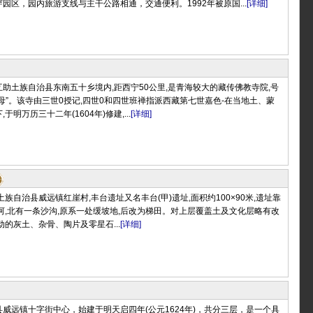
园区，园内旅游支线与主干公路相通，交通便利。1992年被原国...
[详细]
助土族自治县东南五十乡境内,距西宁50公里,是青海较大的藏传佛教寺院,号
母”。该寺由三世0授记,四世0和四世班禅指派西藏第七世嘉色-在当地土、蒙
明万历三十二年(1604年)修建,...
[详细]
族自治县威远镇红崖村,丰台遗址又名丰台(甲)遗址,面积约100×90米,遗址靠
河,北有一条沙沟,原系一处缓坡地,后改为梯田。对上层覆盖土及文化层略有改
动的灰土、杂骨、陶片及零星石...
[详细]
威远镇十字街中心，始建于明天启四年(公元1624年)，共分三层，是一个具