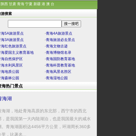
陕西
甘肃
青海
宁夏
新疆
港
澳
台
旅游搜索
青海5A旅游景点
·
青海4A旅游景点
青海3A旅游景点
·
青海旅游必去景点
青海红色旅游景点
·
青海文物古迹
青海爱国主义教育基地
·
青海博物馆名录
青海自然保护区
·
青海国防教育基地
青海水利风景区
·
青海科普教育基地
青海地质公园
·
青海风景名胜区
青海森林公园
·
青海湿地公园
青海热门景点
青海湖
青海湖，地处青海高原的东北部，西宁市的西北
部，是我国第一大内陆湖泊，也是我国最大的咸水
湖。青海湖面积达4456平方公里，环湖周长360多
公里，比著名...