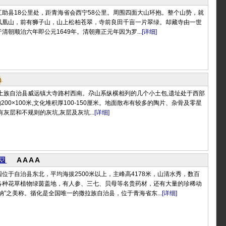
助县18公里处，距青海省会西宁58公里。周围四面大山环抱。整个山势，就
凤凰山，前有狮子山，山上松柏苍翠，寺前良田千亩一片翠绿。却藏寺由一世
清朝顺治六年即公元1649年。清朝雍正元年因为罗...
[详细]
助土族自治县威远镇大寺路村西南。尕山系纵横相列的几个小土包,遗址处于西部
200×100米,文化堆积厚100-150厘米。地面散布有较多的陶片、杂骨及零星
灰层和不规则的灰坑,灰层及灰坑...
[详细]
园
AAAA
位于自治县东北，平均海拔2500米以上，主峰高4178米，山清水秀，数百
各种花草植物绿茵盖地，有人参、三七、贝母等名贵药材，还有大量的珍稀动
纳”之美称。循化是全国唯一的撒拉族自治县，位于青海省东...
[详细]