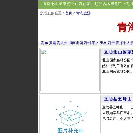
首页
北京
天津
河北
山西
内蒙古
辽宁
吉林
黑龙江
上海
您现在的位置：
首页
>
青海旅游
青
海东
黄南
海北州
海南州
海西州
果洛
玉树
西宁
青海十大
互助北山国家
北山国家森林公园北
然林得到了有效的保
北山国家森林公园。
互助县五峰山
互助县五峰山 五
立形如举掌而得名
色彩斑调，令人赏心