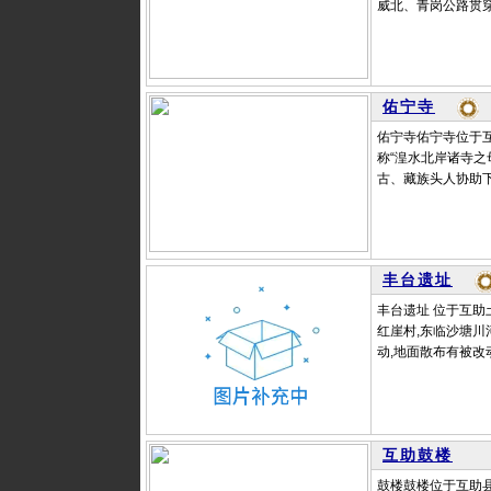
威北、青岗公路贯穿
佑宁寺
佑宁寺佑宁寺位于互
称“湟水北岸诸寺之
古、藏族头人协助下,于
丰台遗址
丰台遗址 位于互助土
红崖村,东临沙塘川
动,地面散布有被改
互助鼓楼
鼓楼鼓楼位于互助县