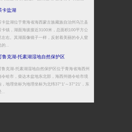
茶卡盐湖
茶卡盐湖位于青海省海西蒙古族藏族自治州乌兰县
茶卡镇，湖面海拔接近3100米，总面积100平方公
里左右。其湖面像镜子一样，反射着美丽的令人窒
的...
可鲁克湖-托素湖湿地自然保护区
可鲁克湖-托素湖湿地自然保护区位于青海省海西州
德令哈市，柴达木盆地东北部，海西州德令哈市境
内，地理坐标为地理坐标为北纬37°1′～37°21′，东
...