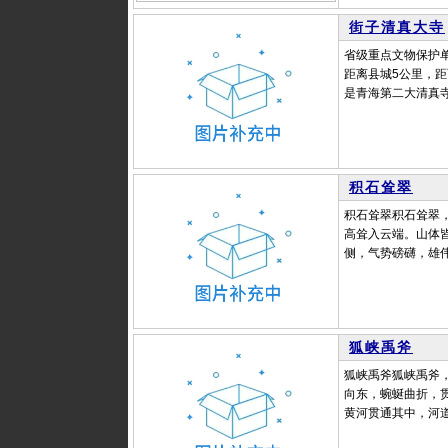
街子清真大寺
省级重点文物保护
距离县城5公里，距
是青海第二大清真寺
积石耸翠
积石耸翠积石耸翠
高耸入云端。山体
侧，气势磅礴，雄伟
狐峡禹斧
狐峡禹斧狐峡禹斧
向东，蜿蜒曲折，
黄河贯通其中，河道