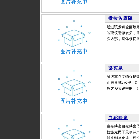
撒拉族庭院
通过该景点全面展
的建筑遗存较多，
实方形，墙体横切面
骆驼泉
省级重点文物保护
距离县城5公里，
族之乡传说中的一处
白驼映泉
白驼映泉白驼映泉
拉族先民于元初从
转来到循化境。经夕