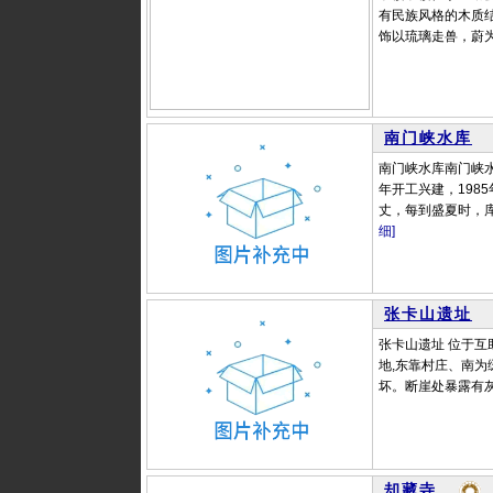
有民族风格的木质
饰以琉璃走兽，蔚为
南门峡水库
南门峡水库南门峡水
年开工兴建，198
丈，每到盛夏时，库
细]
张卡山遗址
张卡山遗址 位于互
地,东靠村庄、南为
坏。断崖处暴露有灰
却藏寺