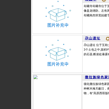
却藏寺却藏寺位于互
像盘龙绕卧。左有
却藏南杰班觉始建于
尕山遗址
尕山遗址 位于互
3个土包之中,面积约
的石器,断崖处暴露有
撒拉族绿色家
循化撒拉族绿色家园
种树木掩天蔽日，
物，有“高原西双版