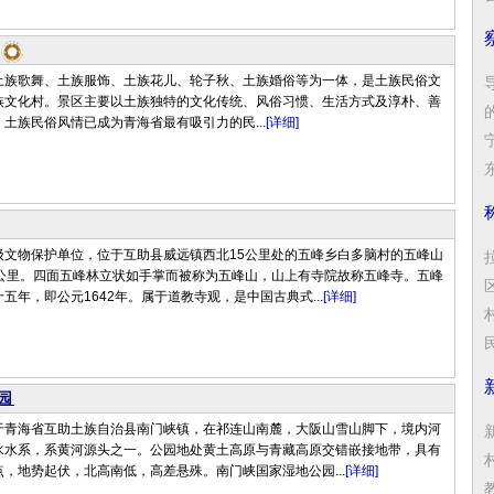
土族歌舞、土族服饰、土族花儿、轮子秋、土族婚俗等为一体，是土族民俗文
族文化村。景区主要以土族独特的文化传统、风俗习惯、生活方式及淳朴、善
土族民俗风情已成为青海省最有吸引力的民...
[详细]
东
级文物保护单位，位于互助县威远镇西北15公里处的五峰乡白多脑村的五峰山
5公里。四面五峰林立状如手掌而被称为五峰山，山上有寺院故称五峰寺。五峰
五年，即公元1642年。属于道教寺观，是中国古典式...
[详细]
民
园
于青海省互助土族自治县南门峡镇，在祁连山南麓，大阪山雪山脚下，境内河
水水系，系黄河源头之一。公园地处黄土高原与青藏高原交错嵌接地带，具有
，地势起伏，北高南低，高差悬殊。南门峡国家湿地公园...
[详细]