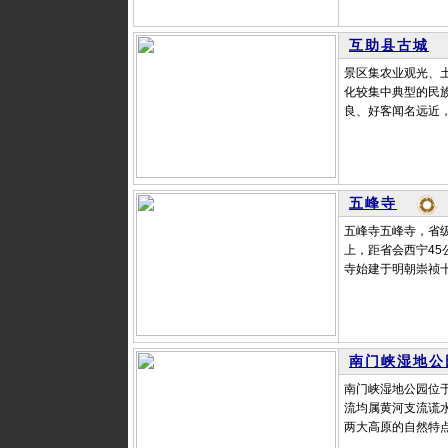
互助县古城
景区集农业观光、
化较集中典型的民
良、好客闻名远近，
五峰寺
五峰寺五峰寺，省
上，距省会西宁4
寺始建于明朝崇祯十
南门峡湿地公
南门峡湿地公园位
流均属黄河支流谎
两大高原的自然特点