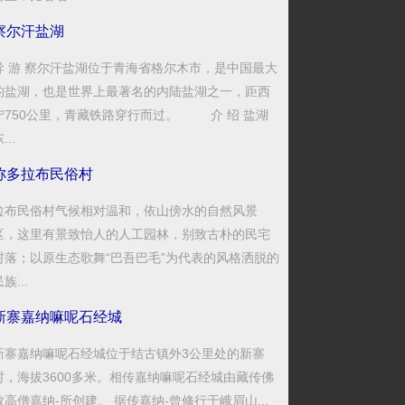
察尔汗盐湖
导 游 察尔汗盐湖位于青海省格尔木市，是中国最大
的盐湖，也是世界上最著名的内陆盐湖之一，距西
宁750公里，青藏铁路穿行而过。 介 绍 盐湖
...
称多拉布民俗村
拉布民俗村气候相对温和，依山傍水的自然风景
区，这里有景致怡人的人工园林，别致古朴的民宅
村落；以原生态歌舞“巴吾巴毛”为代表的风格洒脱的
族...
新寨嘉纳嘛呢石经城
新寨嘉纳嘛呢石经城位于结古镇外3公里处的新寨
村，海拔3600多米。相传嘉纳嘛呢石经城由藏传佛
教高僧嘉纳-所创建。 据传嘉纳-曾修行于峨眉山...