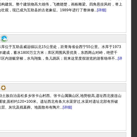
结构建筑。整个建筑物高大雄伟，飞檐翅楚，画栋雕梁。四角悬挂风铃，脊上
壮观，现已成为互助县的古老象征。1989年进行了整体修...
[详细]
库位于互助县威远镇以北15公里处，距青海省会西宁55公里。水库于1973
5年建成，蓄水1800万立方米；库区周围风景优美，东西两山对峙，绝壁千
区内游艇穿梭，水鸟翔集，鱼儿跳跃；前来这里度假游览的游客络绎不...
[详
助土族自治县松多乡张卡山村西。张卡山属脑山区,地势较高,遗址西北接连山
缓坡,面积约120×100米。遗址西北有条大水渠穿过,水渠对遗址北部有所破
层、灰坑及残墓葬。地面散布有陶片...
[详细]