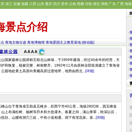
江苏
浙江
安徽
福建
江西
山东
重庆
四川
贵州
云南
西藏
河南
湖北
湖南
广东
广西
海南
海景点介绍
·
·
景点
青海文物古迹
青海博物馆
青海爱国主义教育基地
[移动版]
·
·
森林公园
AAAA
·
山国家森林公园原称互助北山林场，于1959年建场，经过40余年的经营，天
·
护和恢复，植被完整，林相整齐。1992年11月由原林业部批准建立了青海省
·
公园地处黄土高原向青藏高原过渡地带，地势由西北...
[详细]
·
峰山位于青海省互助县五峰乡，距西宁市40公里，海拔280O米，因五峰耸
。山上布满松树、杨树等乔木和大批灌木。春夏之间，满山青翠，秋深以后，
悦目。山腰有洞穴三处，中有小道相通。洞下有澄花泉。泉...
[详细]