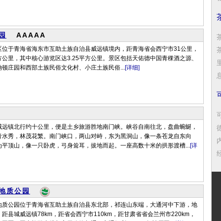
园
AAAAA
区位于青海省海东市互助土族自治县威远镇境内，距青海省会西宁市31公里，
平方公里，其中核心游览区达3.25平方公里。景区包括天佑德中国青稞酒之源、
顿庄园和西部土族民俗文化村、小庄土族民俗...
[详细]
息
威远镇北行约十公里，便是土乡旅游胜地南门峡。峡谷自南往北，盘曲蜿蜒，
青水秀，林茂花繁。南门峡口，两山对峙，东为黑洞山，像一条苍龙自东向
平顶山，像一只卧虎，弓身耸耳，拔地而起。一座高数十米的拱形渡槽...
[详
经
地质公园
地质公园位于青海省互助土族自治县东北部，祁连山东端，大通河中下游，地
距县城威远镇78km，距省会西宁市110km，距甘肃省省会兰州市220km，