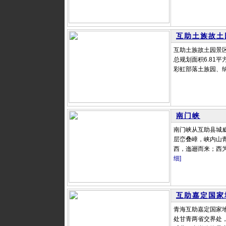
互助土族故土
互助土族故土园景
总规划面积6.81
彩虹部落土族园、纳
南门峡
南门峡从互助县城
层峦叠嶂，峡内山
西，迤逦而来；西为
细]
互助嘉定国家
青海互助嘉定国家
处甘青两省交界处，