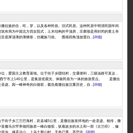
示撒拉族的住，吃，穿，以及各种民俗。旧式民居。这种民居中明清民国年间
建筑布局为中国北方四女院式，土木结构的平顶房，庄廓墙是用封闭的黄土夯
呈底厚顶薄的薄梯形，仿藏族习俗。 围墙四角顶放置白...
[详细]
单位，爱国主义教育基地。位于街子乡团结村，交通便利，三级油路可直达，
距西宁市上140公里，是集游览观光、体验民俗为一体的旅游景点。 是撒拉
圣迹。因一峰神奇的白骆驼，载负着撒拉族沉重历史，自...
[详细]
位于街子乡三兰巴海村，距县城5公里，是撒拉族发祥地的一处圣迹。相传，撒
中亚撒马尔罕率领同族牵一峰白骆驼，驮着故乡的水土和一部《古兰经》，辗
昌沟、越孟达山、上乌土斯山时，天色已黑，苍茫中...
[详细]