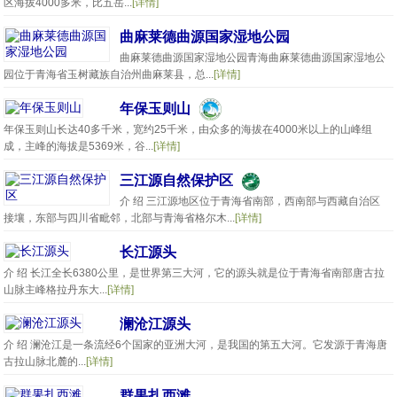
区海拔4000多米，比五岳...
[详情]
曲麻莱德曲源国家湿地公园
曲麻莱德曲源国家湿地公园青海曲麻莱德曲源国家湿地公
园位于青海省玉树藏族自治州曲麻莱县，总...
[详情]
年保玉则山
年保玉则山长达40多千米，宽约25千米，由众多的海拔在4000米以上的山峰组
成，主峰的海拔是5369米，谷...
[详情]
三江源自然保护区
介 绍 三江源地区位于青海省南部，西南部与西藏自治区
接壤，东部与四川省毗邻，北部与青海省格尔木...
[详情]
长江源头
介 绍 长江全长6380公里，是世界第三大河，它的源头就是位于青海省南部唐古拉
山脉主峰格拉丹东大...
[详情]
澜沧江源头
介 绍 澜沧江是一条流经6个国家的亚洲大河，是我国的第五大河。它发源于青海唐
古拉山脉北麓的...
[详情]
群果扎西滩