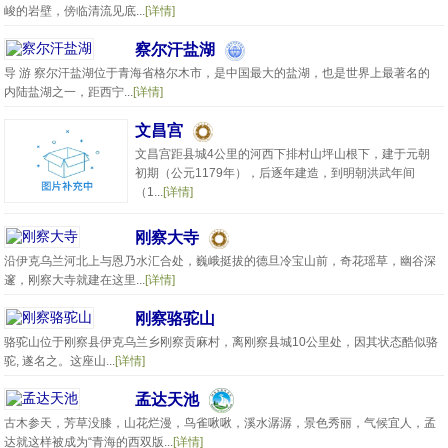
峻的岩壁，傍临清流见底...
[详情]
察尔汗盐湖
导 游 察尔汗盐湖位于青海省格尔木市，是中国最大的盐湖，也是世界上最著名的
内陆盐湖之一，距西宁...
[详情]
文昌宫
文昌宫距县城4公里的河西下排村山坪山根下，建于元朝
初期（公元1179年），后逐年建造，到明朝洪武年间
（1...
[详情]
刚察大寺
沿伊克乌兰河北上与恩乃水汇合处，巍峨挺拔的德旦冷宝山前，奇花瑶草，幽谷深
邃，刚察大寺就建在这里...
[详情]
刚察骆驼山
骆驼山位于刚察县伊克乌兰乡刚察贡麻村，离刚察县城10公里处，因其状态酷似骆
驼, 遂名之。这座山...
[详情]
孟达天池
古木参天，芳草没膝，山花烂漫，鸟雀啾啾，溪水潺潺，景色秀丽，气候宜人，孟
达就这样被成为“青海的西双版...
[详情]