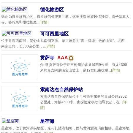
循化旅游区
循化为撒拉族自治县，撒拉族信仰伊斯兰教，这里少数民族风情独特，街子清真大
寺、骆驼泉和撒拉族庭...
[详情]
可可西里地区
位于青海西南部，昆仑山系南侧支脉。蒙古语意为“青（或绿）色的山梁”。北西－
南东走向，长300余公里，...
[详情]
贡萨寺
AAA
介 绍 贡萨寺位于距玉树州治多县城西9公里、海拔4300
米的嘉吉阿尼噶宝山坡上，是12世纪由拔噶...
[详情]
索南达杰自然保护站
索南达杰自然保护站位于可可西里东侧的青藏公路2952
公里处，海拔4500米，由探险家杨欣倡导发起，在...
[详
情]
星宿海
星宿海，位于黄河源头地区，东与扎陵湖相邻，西与黄河源流玛曲相接。星宿海地