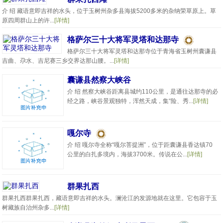
介 绍 藏语意即吉祥的水头，位于玉树州杂多县海拔5200多米的杂纳荣草原上。草
原四周群山上的许...
[详情]
格萨尔三十大将军灵塔和达那寺
格萨尔三十大将军灵塔和达那寺位于青海省玉树州囊谦县
吉曲、尕水、吉尼赛三乡交界达那山腰。...
[详情]
囊谦县然察大峡谷
介 绍 然察大峡谷距离县城约110公里，是通往达那寺的必
经之路，峡谷景观独特，浑然天成，集“险、秀...
[详情]
嘎尔寺
介 绍 嘎尔寺全称“嘎尔菩提洲”，位于距囊谦县香达镇70
公里的白扎多境内，海拔3700米。传说在公...
[详情]
群果扎西
群果扎西群果扎西，藏语意即吉祥的水头。澜沧江的发源地就在这里。它包容于玉
树藏族自治州杂多...
[详情]