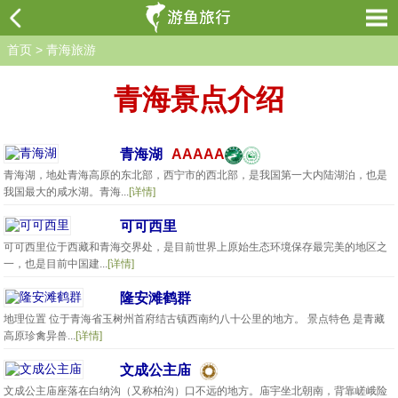
首页
>
青海旅游
青海景点介绍
青海湖
AAAAA
青海湖，地处青海高原的东北部，西宁市的西北部，是我国第一大内陆湖泊，也是
我国最大的咸水湖。青海...
[详情]
可可西里
可可西里位于西藏和青海交界处，是目前世界上原始生态环境保存最完美的地区之
一，也是目前中国建...
[详情]
隆安滩鹤群
地理位置 位于青海省玉树州首府结古镇西南约八十公里的地方。 景点特色 是青藏
高原珍禽异兽...
[详情]
文成公主庙
文成公主庙座落在白纳沟（又称柏沟）口不远的地方。庙宇坐北朝南，背靠嵯峨险