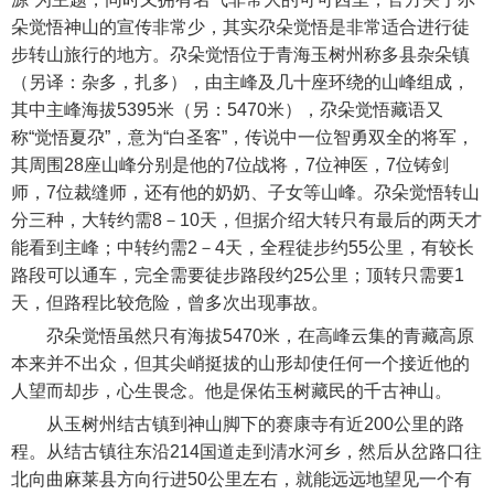
朵觉悟神山的宣传非常少，其实尕朵觉悟是非常适合进行徒
步转山旅行的地方。尕朵觉悟位于青海玉树州称多县杂朵镇
（另译：杂多，扎多），由主峰及几十座环绕的山峰组成，
其中主峰海拔5395米（另：5470米），尕朵觉悟藏语又
称“觉悟夏尕”，意为“白圣客”，传说中一位智勇双全的将军，
其周围28座山峰分别是他的7位战将，7位神医，7位铸剑
师，7位裁缝师，还有他的奶奶、子女等山峰。尕朵觉悟转山
分三种，大转约需8－10天，但据介绍大转只有最后的两天才
能看到主峰；中转约需2－4天，全程徒步约55公里，有较长
路段可以通车，完全需要徒步路段约25公里；顶转只需要1
天，但路程比较危险，曾多次出现事故。
尕朵觉悟虽然只有海拔5470米，在高峰云集的青藏高原
本来并不出众，但其尖峭挺拔的山形却使任何一个接近他的
人望而却步，心生畏念。他是保佑玉树藏民的千古神山。
从玉树州结古镇到神山脚下的赛康寺有近200公里的路
程。从结古镇往东沿214国道走到清水河乡，然后从岔路口往
北向曲麻莱县方向行进50公里左右，就能远远地望见一个有