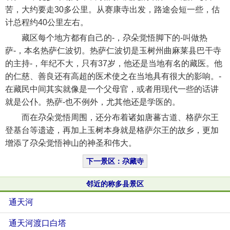
苦，大约要走30多公里。从赛康寺出发，路途会短一些，估
计总程约40公里左右。
藏区每个地方都有自己的-，尕朵觉悟脚下的-叫做热
萨-，本名热萨仁波切。热萨仁波切是玉树州曲麻莱县巴干寺
的主持-，年纪不大，只有37岁，他还是当地有名的藏医。他
的仁慈、善良还有高超的医术使之在当地具有很大的影响。-
在藏民中间其实就像是一个父母官，或者用现代一些的话讲
就是公仆。热萨-也不例外，尤其他还是学医的。
而在尕朵觉悟周围，还分布着诸如唐蕃古道、格萨尔王
登基台等遗迹，再加上玉树本身就是格萨尔王的故乡，更加
增添了尕朵觉悟神山的神圣和伟大。
下一景区：尕藏寺
邻近的称多县景区
通天河
通天河渡口白塔