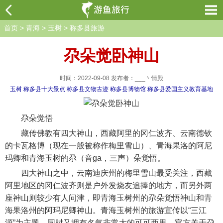
首页
>
青海
>
玉树
>
称多县旅游
尕朵觉卧神山
时间：2022-09-08 发布者：___丶情殿
玉树
称多县十大景点
称多县文物古迹
称多县博物馆
称多县爱国主义教育基地
尕朵觉悟
藏传佛教有四大神山，西藏阿里的冈仁波齐、云南德钦
的卡瓦格博（现在一般被称作梅里雪山）、青海果洛的阿尼
玛卿和青海玉树的尕（音ga，三声）朵觉悟。
四大神山之中，云南迪庆州的梅里雪山最受关注，西藏
阿里地区的冈仁波齐则是户外发烧友追捧的地方，而另外两
座神山则较少有人问津，即青海玉树州的尕朵觉悟神山和青
海果洛州的阿玛尼卿神山。青海玉树州的旅游宣传以“三江
源”为主题，同时又拥有名气非常大的可可西里，官方关于尕