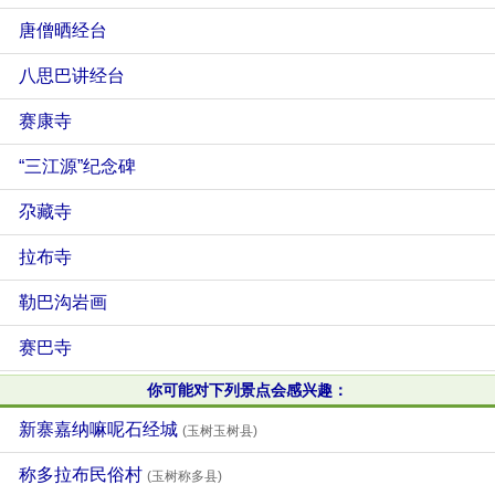
唐僧晒经台
八思巴讲经台
赛康寺
“三江源”纪念碑
尕藏寺
拉布寺
勒巴沟岩画
赛巴寺
你可能对下列景点会感兴趣：
新寨嘉纳嘛呢石经城
(玉树玉树县)
称多拉布民俗村
(玉树称多县)