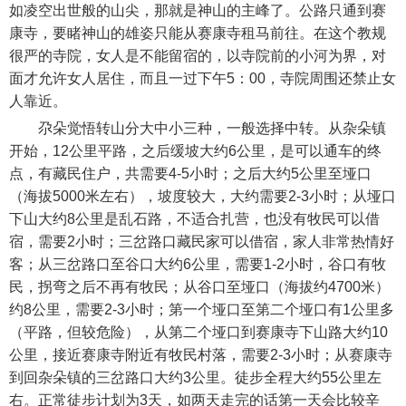
如凌空出世般的山尖，那就是神山的主峰了。公路只通到赛
康寺，要睹神山的雄姿只能从赛康寺租马前往。在这个教规
很严的寺院，女人是不能留宿的，以寺院前的小河为界，对
面才允许女人居住，而且一过下午5：00，寺院周围还禁止女
人靠近。
尕朵觉悟转山分大中小三种，一般选择中转。从杂朵镇
开始，12公里平路，之后缓坡大约6公里，是可以通车的终
点，有藏民住户，共需要4-5小时；之后大约5公里至垭口
（海拔5000米左右），坡度较大，大约需要2-3小时；从垭口
下山大约8公里是乱石路，不适合扎营，也没有牧民可以借
宿，需要2小时；三岔路口藏民家可以借宿，家人非常热情好
客；从三岔路口至谷口大约6公里，需要1-2小时，谷口有牧
民，拐弯之后不再有牧民；从谷口至垭口（海拔约4700米）
约8公里，需要2-3小时；第一个垭口至第二个垭口有1公里多
（平路，但较危险），从第二个垭口到赛康寺下山路大约10
公里，接近赛康寺附近有牧民村落，需要2-3小时；从赛康寺
到回杂朵镇的三岔路口大约3公里。徒步全程大约55公里左
右。正常徒步计划为3天，如两天走完的话第一天会比较辛