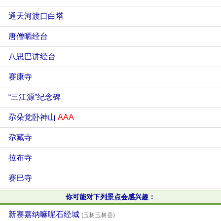
通天河渡口白塔
唐僧晒经台
八思巴讲经台
赛康寺
“三江源”纪念碑
尕朵觉卧神山
AAA
尕藏寺
拉布寺
赛巴寺
你可能对下列景点会感兴趣：
新寨嘉纳嘛呢石经城
(玉树玉树县)