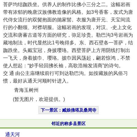
菩萨均结跏跌坐。供养人的制作比佛小三分之二。这幅岩画
带有浓郁的晚唐汉族佛教造像的风格。如3号香客，发式为唐
代侍女流行的双鬓抱面的抛家髻。衣服为唐开元、天宝间流
行的小翻领、对襟胡服。这幅岩画的发现，对汉、-史上文化
交流和唐蕃古道等方面的研究，弥足珍贵。勒巴沟3号岩画为
藏地制法，时代显然比1号晚得多。东、西石壁各一菩萨，结
跏跌坐。头戴宝冠，身披璎珞。西壁菩萨上方用阴线打制出
一飞天，身着披巾、璎珞。披巾因风荡起，翩若惊鸿，不禁
使人想起：“妙手轻回拂长袖，高歌浩翰发清商”的诗句。
交 通 由公主庙继续前行可到达勒巴沟。如按藏族的风俗习
惯，最好从通天河顺时针进入。
青海玉树州
(暂无图片，欢迎提供。)
下一景区：臧娘佛塔及桑周寺
邻近的称多县景区
通天河