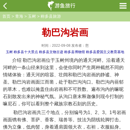
首页
>
青海
>
玉树
>
称多县旅游
勒巴沟岩画
时间：2022-09-08 发布者：慦
玉树
称多县十大景点
称多县文物古迹
称多县博物馆
称多县爱国主义教育基地
介绍 勒巴沟岩画位于玉树州境内的通天河畔。沿着通天
河畔的一条山径来到这里，会使你同时产生两种截然不同的
情绪体验：通天河的喧嚣、壮阔和勒巴沟岩画的静谧、神
圣。勒巴沟岩画面江而凿，处于勒巴沟沟口。勒巴沟内蓊郁
的草木，也难以掩盖住由岩画和不可胜数、遍布沟内的嘛呢
石刻散发出来的神秘气氛。从沟口唐末释迦像到现今打制的
嘛尼石，你可以看到整个藏族宗教石刻的历史。
勒巴沟岩画共三个地点，分别编号为1、2、3。1号岩画
画面镌有佛、菩萨、香客、瑞兽等。技法为阴线轮脚打击。
佛为立像，低肉髻，身着通肩圆领大衣，右袒，衣服贴身。