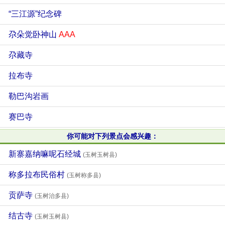
“三江源”纪念碑
尕朵觉卧神山
AAA
尕藏寺
拉布寺
勒巴沟岩画
赛巴寺
你可能对下列景点会感兴趣：
新寨嘉纳嘛呢石经城
(玉树玉树县)
称多拉布民俗村
(玉树称多县)
贡萨寺
(玉树治多县)
结古寺
(玉树玉树县)