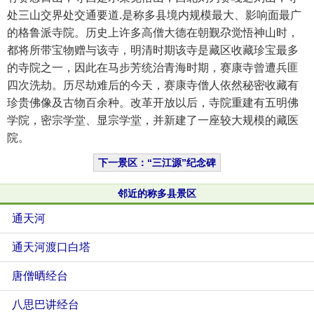
处三山交界处交通要道.是称多县境内规模最大、影响面最广
的格鲁派寺院。历史上许多高僧大德在朝觐尕觉悟神山时，
都将所带宝物赠与该寺，明清时期该寺是藏区收藏珍宝最多
的寺院之一，因此在马步芳统治青海时期，赛康寺曾遭兵匪
四次洗劫。历尽劫难后的今天，赛康寺僧人依然秘密收藏有
珍贵佛像及古物百余种。改革开放以后，寺院重建有五明佛
学院，密宗学堂、显宗学堂，并新建了一座较大规模的藏医
院。
下一景区：“三江源”纪念碑
邻近的称多县景区
通天河
通天河渡口白塔
唐僧晒经台
八思巴讲经台