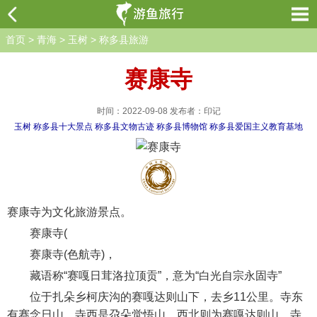
首页
>
青海
>
玉树
>
称多县旅游
赛康寺
时间：2022-09-08 发布者：印记
玉树
称多县十大景点
称多县文物古迹
称多县博物馆
称多县爱国主义教育基地
赛康寺为文化旅游景点。
赛康寺(
赛康寺(色航寺)，
藏语称“赛嘎日茸洛拉顶贡”，意为“白光自宗永固寺”
位于扎朵乡柯庆沟的赛嘎达则山下，去乡11公里。寺东
有赛念日山，寺西是尕朵觉悟山，西北则为赛嘎达则山，寺