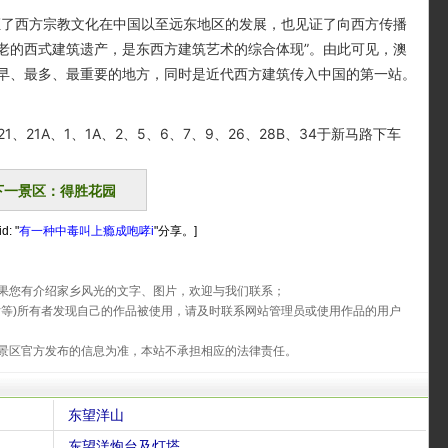
了西方宗教文化在中国以至远东地区的发展，也见证了向西方传播
老的西式建筑遗产，是东西方建筑艺术的综合体现”。由此可见，澳
早、最多、最重要的地方，同时是近代西方建筑传入中国的第一站。
、21A、1、1A、2、5、6、7、9、26、28B、34于新马路下车
下一景区：得胜花园
: "
有一种中毒叫上瘾成咆哮i
"分享。]
果您有介绍家乡风光的文字、图片，欢迎与我们联系；
片等)所有者发现自己的作品被使用，请及时联系网站管理员或使用作品的用户
景区官方发布的信息为准，本站不承担相应的法律责任。
东望洋山
东望洋炮台及灯塔