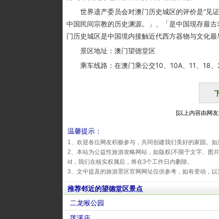
世界遗产委员会对澳门历史城区的评价是“见证
中国民间宗教的历史渊源。」、「是中国现存最古
门历史城区是中国境内接触近代西方器物与文化最
景区地址：澳门望德堂区
乘车线路：在澳门乘公交10、10A、11、18、21
[以上内容由网友id
温馨提示：
1、欢迎各位网友积极参与，共同创建我们美好的家园。如
2、本站为公益性旅游攻略网站，如版权(不限于文字、图
id，我们在核实权属后，将在3个工作日内删除。
3、文中提及的旅游景区官网网址仅供参考，如有变动，以
推荐邻近的望德堂区景点
二龙喉公园
莲溪庙