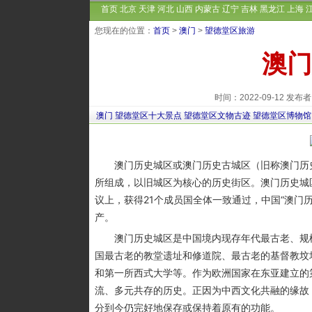
首页
北京
天津
河北
山西
内蒙古
辽宁
吉林
黑龙江
上海
您现在的位置：
首页
>
澳门
>
望德堂区旅游
澳门
时间：2022-09-12 
澳门
望德堂区十大景点
望德堂区文物古迹
望德堂区博物馆
澳门历史城区或澳门历史古城区（旧称澳门历史
所组成，以旧城区为核心的历史街区。澳门历史城区
议上，获得21个成员国全体一致通过，中国“澳门
产。
澳门历史城区是中国境内现存年代最古老、规模
国最古老的教堂遗址和修道院、最古老的基督教坟
和第一所西式大学等。作为欧洲国家在东亚建立的
流、多元共存的历史。正因为中西文化共融的缘故
分到今仍完好地保存或保持着原有的功能。