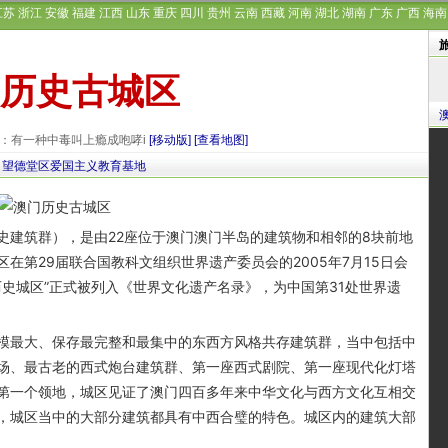
江苏
浙江
安徽
福建
江西
山东
重庆
四川
贵州
云南
西藏
河南
湖北
湖南
广东
广西
海南
历史古城区
发布者：有一种中毒叫上瘾成咆哮i
[移动版]
[查看地图]
望德堂区爱国主义教育基地
建筑群），是由22座位于澳门澳门半岛的建筑物和相邻的8块前地
在第29届联合国教科文组织世界遗产委员会的2005年7月15日会
历史城区”正式被列入《世界文化遗产名录》，为中国第31处世界遗
最大、保存最完整和最集中的东西方风格共存建筑群，当中包括中
场、最古老的西式炮台建筑群、第一座西式剧院、第一座现代化灯塔
第一个领地，城区见证了澳门四百多年来中华文化与西方文化互相交
，城区当中的大部分建筑都具有中西合璧的特色。城区内的建筑大部