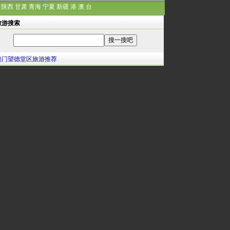
陕西
甘肃
青海
宁夏
新疆
港
澳
台
旅游搜索
澳门望德堂区旅游推荐