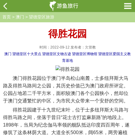
首页
>
澳门
>
望德堂区旅游
得胜花园
时间：2022-09-12 发布者：欠管教
澳门
望德堂区十大景点
望德堂区文物古迹
望德堂区博物馆
望德堂区爱国主义教
育基地
澳门得胜花园位于澳门半岛松山南麓，士多纽拜斯大马
路及得胜马路间之公园，其历史价值已为澳门政府所评定。
公园占地若二千平方米，面积较澳门各个公园狭小，然却位
于澳门交通繁忙的中区，为市民大众带来一个安舒的空间。
得胜花园建于十九世纪末叶，位于士多纽拜斯大马路与
得胜马路之间，坐落于昔日“花士古打监麻新路”的地段上。
1898年，当局为纪念伽马率领的舰队抵达印度四百周年，遂
修筑了这条林荫大道。大道全长500米，阔65米，两旁遍植