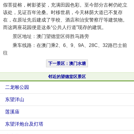
假菩提榕，树影婆娑，充满田园色彩。至今部分古树仍屹立
该处，见证百年沧桑。时移世易，今天林荫大道已不复存
在，在原址先后建成了学校、酒店和治安警察厅等建筑物。
而这两座花园便是这条“公共人行道”现存的建筑。
景区地址：澳门望德堂区得胜马路旁
乘车线路：在澳门乘2、6、9、9A、28C、32路巴士前
往
下一景区：澳门水塘
邻近的望德堂区景区
二龙喉公园
东望洋山
莲溪庙
东望洋炮台及灯塔