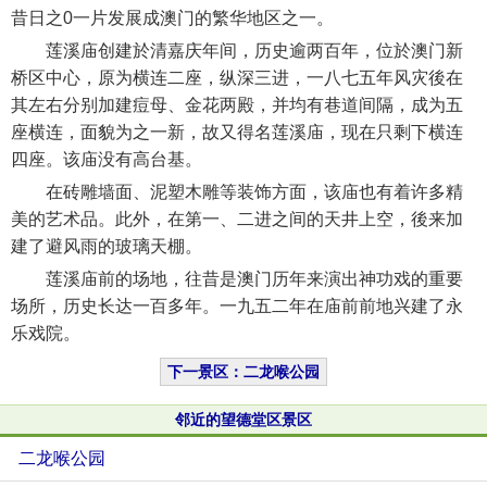
昔日之0一片发展成澳门的繁华地区之一。
莲溪庙创建於清嘉庆年间，历史逾两百年，位於澳门新
桥区中心，原为横连二座，纵深三进，一八七五年风灾後在
其左右分别加建痘母、金花两殿，并均有巷道间隔，成为五
座横连，面貌为之一新，故又得名莲溪庙，现在只剩下横连
四座。该庙没有高台基。
在砖雕墙面、泥塑木雕等装饰方面，该庙也有着许多精
美的艺术品。此外，在第一、二进之间的天井上空，後来加
建了避风雨的玻璃天棚。
莲溪庙前的场地，往昔是澳门历年来演出神功戏的重要
场所，历史长达一百多年。一九五二年在庙前前地兴建了永
乐戏院。
下一景区：二龙喉公园
邻近的望德堂区景区
二龙喉公园