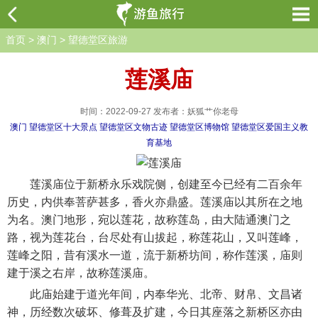
首页
>
澳门
>
望德堂区旅游
莲溪庙
时间：2022-09-27 发布者：妖狐艹你老母
澳门
望德堂区十大景点
望德堂区文物古迹
望德堂区博物馆
望德堂区爱国主义教
育基地
莲溪庙位于新桥永乐戏院侧，创建至今已经有二百余年
历史，内供奉菩萨甚多，香火亦鼎盛。莲溪庙以其所在之地
为名。澳门地形，宛以莲花，故称莲岛，由大陆通澳门之
路，视为莲花台，台尽处有山拔起，称莲花山，又叫莲峰，
莲峰之阳，昔有溪水一道，流于新桥坊间，称作莲溪，庙则
建于溪之右岸，故称莲溪庙。
此庙始建于道光年间，内奉华光、北帝、财帛、文昌诸
神，历经数次破坏、修葺及扩建，今日其座落之新桥区亦由