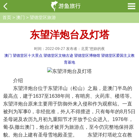
首页
>
澳门
>
望德堂区旅游
东望洋炮台及灯塔
时间：2022-09-27 发布者：北覓°想妳的夜
澳门
望德堂区十大景点
望德堂区文物古迹
望德堂区博物馆
望德堂区爱国主义教
育基地
介绍
东望洋炮台位于东望洋山（松山）之巅，是澳门半岛的
最高点，建于1637至1638年间，有哨房、火药库、楼塔等。
东望洋炮台原来主要用于防御外来入侵和作为观察站。一直
被列为军事0，非经批准，外人不得擅进，只有每年的8月5日
圣母诞及农历九月初九重阳节才开放予公众进入。1976年，
葡-队撤出澳门，炮台才被开为旅游点，至今仍完整地保持原
貌。炮台上建有圣母雪地殿圣堂。 东望洋灯塔屹立在教