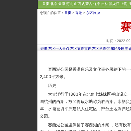
首页
北京
天津
河北
山西
内蒙古
辽宁
吉林
黑龙江
上海
您现在的位置：
首页
>
香港
>
东区旅游
赛
时间：2022-0
香港
东区十大景点
东区文物古迹
东区博物馆
东区爱国主
赛西湖公园是香港康乐及文化事务署辖下的一个
2,400平方米。
历史
太古洋行于1883年在北角七姊妹区半山设立一
国杭州的西湖，故又将该水塘称为赛西湖。水塘负责
年，水塘被填平兴建私人住宅区，部分土地则归还
公园。
赛西湖公园里保留了赛西湖的水闸 ，还有设有