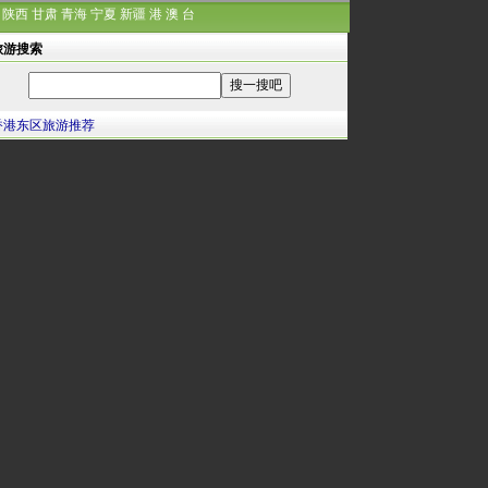
陕西
甘肃
青海
宁夏
新疆
港
澳
台
旅游搜索
香港东区旅游推荐