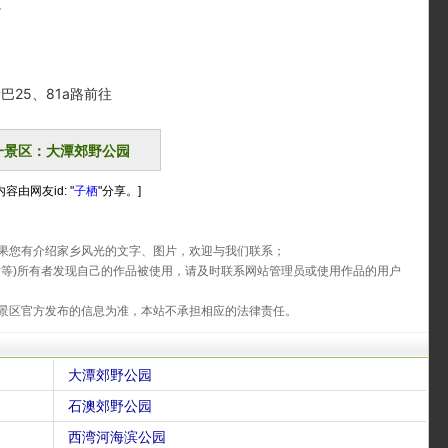
。
25、81a路前往
一景区：大潭郊野公园
容由网友id: "
子栖
"分享。]
果您有介绍家乡风光的文字、图片，欢迎与我们联系；
片等)所有者发现自己的作品被使用，请及时联系网站管理员或使用作品的用户
景区官方发布的信息为准，本站不承担相应的法律责任。
大潭郊野公园
石澳郊野公园
西湾河海滨公园