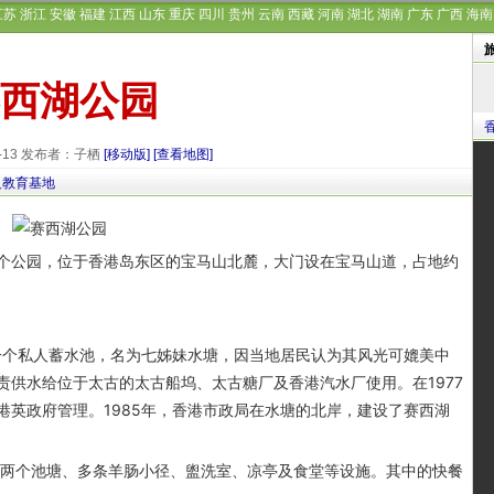
江苏
浙江
安徽
福建
江西
山东
重庆
四川
贵州
云南
西藏
河南
湖北
湖南
广东
广西
海南
西湖公园
9-13 发布者：子栖
[移动版]
[查看地图]
义教育基地
公园，位于香港岛东区的宝马山北麓，大门设在宝马山道，占地约
个私人蓄水池，名为七姊妹水塘，因当地居民认为其风光可媲美中
供水给位于太古的太古船坞、太古糖厂及香港汽水厂使用。在1977
港英政府管理。1985年，香港市政局在水塘的北岸，建设了赛西湖
两个池塘、多条羊肠小径、盥洗室、凉亭及食堂等设施。其中的快餐