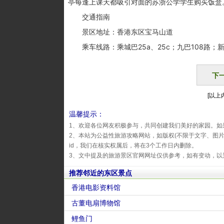
亭每逢上课天都吸引对面的苏浙公学学生购买饭盒
交通指南
景区地址：香港东区宝马山道
乘车线路：乘城巴25a、25c；九巴108路；新巴
下
[以上内
温馨提示：
1、欢迎各位网友积极参与，共同创建我们美好的家园。如
2、本站为公益性旅游攻略网站，如版权(不限于文字、图
id，我们在核实权属后，将在3个工作日内删除。
3、文中提及的旅游景区官网网址仅供参考，如有变动，以
推荐邻近的东区景点
香港电影资料馆
古董电扇博物馆
鲤鱼门