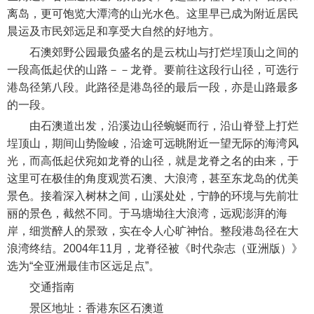
离岛，更可饱览大潭湾的山光水色。这里早已成为附近居民
晨运及市民郊远足和享受大自然的好地方。
石澳郊野公园最负盛名的是云枕山与打烂埕顶山之间的
一段高低起伏的山路－－龙脊。要前往这段行山径，可选行
港岛径第八段。此路径是港岛径的最后一段，亦是山路最多
的一段。
由石澳道出发，沿溪边山径蜿蜒而行，沿山脊登上打烂
埕顶山，期间山势险峻，沿途可远眺附近一望无际的海湾风
光，而高低起伏宛如龙脊的山径，就是龙脊之名的由来，于
这里可在极佳的角度观赏石澳、大浪湾，甚至东龙岛的优美
景色。接着深入树林之间，山溪处处，宁静的环境与先前壮
丽的景色，截然不同。于马塘坳往大浪湾，远观澎湃的海
岸，细赏醉人的景致，实在令人心旷神怡。整段港岛径在大
浪湾终结。2004年11月，龙脊径被《时代杂志（亚洲版）》
选为“全亚洲最佳市区远足点”。
交通指南
景区地址：香港东区石澳道