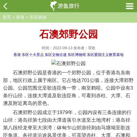
首页
>
香港
>
东区旅游
石澳郊野公园
时间：2022-09-13 发布者：罪歌
香港
东区十大景点
东区文物古迹
东区博物馆
东区爱国主义教育基地
石澳郊野公园是香港的一个郊野公园，位于香港岛东南
部，地区行政上属于南区。它占地达701公顷，连接大潭郊野
公园。公园范围北至歌连臣角一带，南至鹤咀。公园中设有3
条行山径，连接大潭道及歌连臣角，可看到赤柱、大潭、石
澳及附近离岛的景色。
石澳郊野公园成立于1979年，公园内设有三条连接的行
山径：港岛径第七段由大潭道落引水道至土地湾村；港岛径
第八段经龙脊至大浪湾；砵甸乍山郊游径则由马塘坳至歌连
臣角道。各径道沿途风景优美，可遥望赤柱、大潭、石澳和