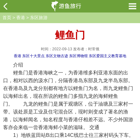
首页
>
香港
>
东区旅游
鲤鱼门
时间：2022-09-13 发布者：时常饿
香港
东区十大景点
东区文物古迹
东区博物馆
东区爱国主义教育基地
介绍
鲤鱼门是香港海峡之一，为香港维多利亚港东面的出
口，相对以西的汲水门，分隔香港岛东部及九龙半岛东部。
在香港岛及九龙分别都有地方以鲤鱼门为名，而九龙鲤鱼门
以海鲜出名，现在所说的鲤鱼门多指九龙的海鲜鲤鱼
门。 九龙的鲤鱼门是属于观塘区，位于油塘及三家村一
带。该处原是工业及住宅混合区，现时则变成了著名的渔
港，以海鲜闻名，知名程度与香港仔相差不远。不少外国游
客亦会来临一尝香港海鲜小菜的滋味。 交通
1）地铁蓝田站B出口乘14C线巴士往三家村码头下车。