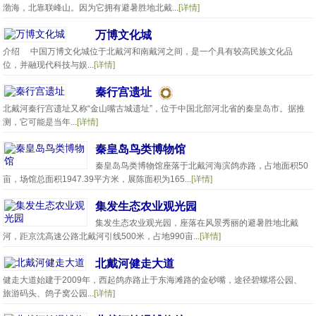
渤海，北靠联峰山。因为它拥有避暑胜地北戴...
[详情]
万博文化城
介绍 中国万博文化城位于北戴河和南戴河之间，是一个具有较高民族文化品
位，并融现代科技与娱...
[详情]
秦行宫遗址
北戴河秦行宫遗址又称“金山嘴古城遗址”，位于中国北部河北省的秦皇岛市。据推
测，它可能是当年...
[详情]
秦皇岛鸟类博物馆
秦皇岛鸟类博物馆座落于北戴河海滨鸽赤路，占地面积50
亩，场馆总面积1947.39平方米，展陈面积为165...
[详情]
集发生态农业观光园
集发生态农业观光园，座落在风景秀丽的避暑胜地北戴
河，距京沈高速公路北戴河引线500米，占地990亩...
[详情]
北戴河健走大道
健走大道始建于2009年，西起鸽赤路止于东海滩路的金砂嘴，途径碧螺塔公园、
旅游码头、鸽子窝公园...
[详情]