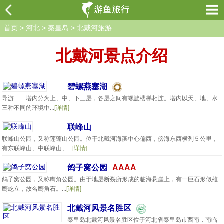
首页
>
河北
>
秦皇岛
>
北戴河旅游
北戴河景点介绍
碧螺燕塞湖
导游 塔内分为上、中、下三层，各层之间有螺旋楼梯相连。塔内以天、地、水
三种不同的环境中...
[详情]
联峰山
联峰山公园，又称莲蓬山公园。位于北戴河海滨中心偏西，傍海东西横列５公里，
有东联峰山、中联峰山、...
[详情]
鸽子窝公园
AAAA
鸽子窝公园，又称鹰角公园。由于地层断裂所形成的临海悬崖上，有一巨石形似雄
鹰屹立，故名鹰角石。...
[详情]
北戴河风景名胜区
秦皇岛北戴河风景名胜区位于河北省秦皇岛市西南，南临