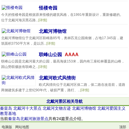
怪楼奇园
今天的怪楼奇园是根据原来怪楼的建筑风格，在1991年重新设计，重新修建的。
位于北戴河海滨黑石路...
[详情]
北戴河博物馆
北戴河博物馆位于北戴河区联峰路85号，奥林匹克公园南侧，占地17.345亩，建
筑面积3750平方米，是以历...
[详情]
联峰山公园
AAAA
联峰山公园是北戴河最大的公园，最高海拔153米，园内有三座松林覆盖的山峰，
因山势联缀故有联峰之...
[详情]
北戴河欧式风情街
欧式风情街位于北戴河区保二路，保二路在改造前，道路
两侧建筑多建于上世纪90年代，破损严重，路灯、...
[详情]
北戴河景区相关导航
秦皇岛
北戴河十大景点
北戴河文物古迹
北戴河博物馆
北戴河爱国主义
教育基地
当前
秦皇岛北戴河旅游景点
共有24篇景点介绍。
电脑版
网站地图
顶部