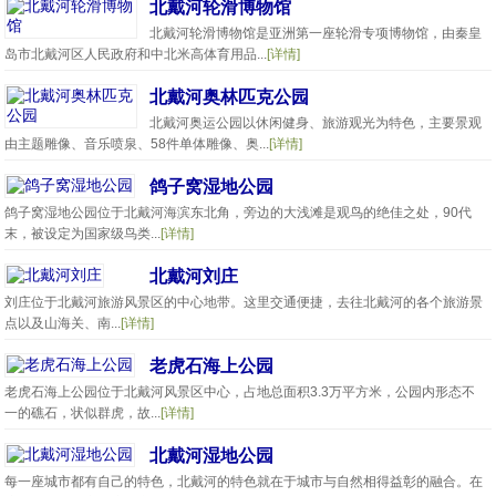
北戴河轮滑博物馆
北戴河轮滑博物馆是亚洲第一座轮滑专项博物馆，由秦皇
岛市北戴河区人民政府和中北米高体育用品...
[详情]
北戴河奥林匹克公园
北戴河奥运公园以休闲健身、旅游观光为特色，主要景观
由主题雕像、音乐喷泉、58件单体雕像、奥...
[详情]
鸽子窝湿地公园
鸽子窝湿地公园位于北戴河海滨东北角，旁边的大浅滩是观鸟的绝佳之处，90代
末，被设定为国家级鸟类...
[详情]
北戴河刘庄
刘庄位于北戴河旅游风景区的中心地带。这里交通便捷，去往北戴河的各个旅游景
点以及山海关、南...
[详情]
老虎石海上公园
老虎石海上公园位于北戴河风景区中心，占地总面积3.3万平方米，公园内形态不
一的礁石，状似群虎，故...
[详情]
北戴河湿地公园
每一座城市都有自己的特色，北戴河的特色就在于城市与自然相得益彰的融合。在