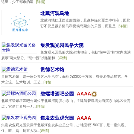
这里，少了都市的喧...
[详情]
北戴河观鸟地
北戴河地处辽西走廊西部，且森林绿化覆盖率很高，因此
它不仅是很多留鸟和夏候鸟聚集的乐园，而且是...
[详情]
集发观光园民俗大院
集发观光园民俗大院占地40亩，包括“院中园”和“室内表演
展示”两大部分。“院中园”以雕塑和...
[详情]
贵德艺术馆
贵德艺术馆，是一家公共艺术生活馆，面积为3300平方米，有美术作品展览、学
术交流、艺术培训、工艺...
[详情]
碧螺塔酒吧公园
AAAA
北戴河碧螺塔酒吧公园位于北戴河海滨小东山，主建筑碧螺塔为海滨东山地区最高
点，它是世界独一无...
[详情]
集发农业观光园
AAAA
集发农业观光园隶属于北戴河集发实业总公司，占地面积1500亩，是一座集观、
住、吃、购、玩五大功...
[详情]