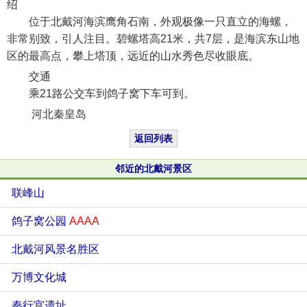
绍
位于北戴河海滨鹰角石南，外观极像一只直立的海螺，
非常别致，引人注目。碧螺塔高21米，共7层，是海滨东山地
区的最高点，攀上塔顶，远近的山水秀色尽收眼底。
交通
乘21路公交车到鸽子窝下车可到。
河北秦皇岛
返回列表
邻近的北戴河景区
联峰山
鸽子窝公园
AAAA
北戴河风景名胜区
万博文化城
秦行宫遗址