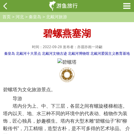
首页
>
河北
>
秦皇岛
>
北戴河旅游
碧螺燕塞湖
时间：2022-09-28 发布者：亦眉亦画一诗翩
秦皇岛
北戴河十大景点
北戴河文物古迹
北戴河博物馆
北戴河爱国主义教育基地
碧螺塔为文化旅游景点。
导游
塔内分为上、中、下三层，各层之间有螺旋楼梯相连。
塔内以天、地、水三种不同的环境中的代表动、植物作为装
饰，匠心独具，妙趣横生。塔内有大型木雕“碧螺仙子”和“柳
毅传书”，刀工精细，造型古朴，是不可多得的艺术珍品。 介