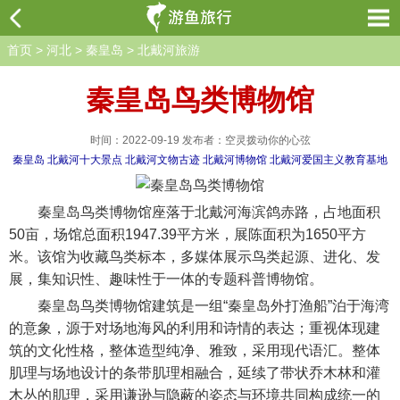
首页
>
河北
>
秦皇岛
>
北戴河旅游
秦皇岛鸟类博物馆
时间：2022-09-19 发布者：空灵拨动你的心弦
秦皇岛
北戴河十大景点
北戴河文物古迹
北戴河博物馆
北戴河爱国主义教育基地
秦皇岛鸟类博物馆座落于北戴河海滨鸽赤路，占地面积
50亩，场馆总面积1947.39平方米，展陈面积为1650平方
米。该馆为收藏鸟类标本，多媒体展示鸟类起源、进化、发
展，集知识性、趣味性于一体的专题科普博物馆。
秦皇岛鸟类博物馆建筑是一组“秦皇岛外打渔船”泊于海湾
的意象，源于对场地海风的利用和诗情的表达；重视体现建
筑的文化性格，整体造型纯净、雅致，采用现代语汇。整体
肌理与场地设计的条带肌理相融合，延续了带状乔木林和灌
木丛的肌理，采用谦逊与隐蔽的姿态与环境共同构成统一的