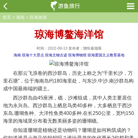
首页
>
海南
>
琼海旅游
琼海博鳌海洋馆
时间：2022-09-13 发布者：惆怅暮烟垂
海南
琼海十大景点
琼海文物古迹
琼海博物馆
琼海爱国主义教育基地
在那云飞浪卷的西沙群岛，历史上称之为“千里长沙，万
里石塘”，位于海南岛约180海里处，与东沙.中沙.南沙群岛构
成中国最南端的疆土。
西沙群岛由45座洲，礁，沙滩组成，其中人类主要居住
地为永兴岛。西沙群岛上栖息鸟类40多种，大多栖息于西沙
东岛.珊瑚鱼种、大洋性鱼类400多种.在长250公里，宽约150
海里的海域里分布着无数美丽多姿的珊瑚礁。
你知道珊瑚是植物还是动物吗？珊瑚是如何构筑成的？
你知道谁是小海马的妈妈吗？谁比恐龙的年代更长?你想和美