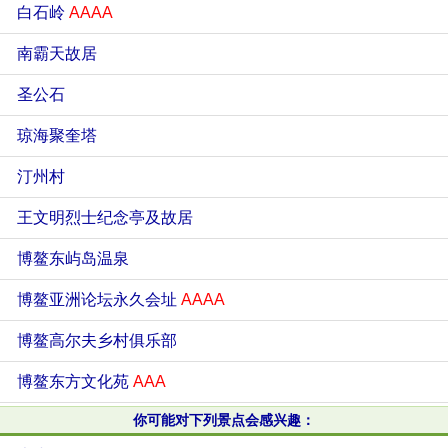
白石岭
AAAA
南霸天故居
圣公石
琼海聚奎塔
汀州村
王文明烈士纪念亭及故居
博鳌东屿岛温泉
博鳌亚洲论坛永久会址
AAAA
博鳌高尔夫乡村俱乐部
博鳌东方文化苑
AAA
你可能对下列景点会感兴趣：