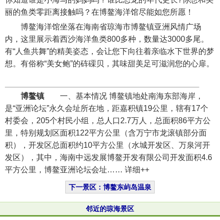
丽的鱼类零距离接触吗？在博鳌海洋馆尽能如您所愿！
博鳌海洋馆坐落在海南省琼海市博鳌镇亚洲风情广场
内，这里展示着西沙海洋鱼类800多种，数量达3000多尾。
有“人鱼共舞”的精美姿态，会让您下向往着亲临水下世界的梦
想。有俗称“美女鲍”的砗磲贝，其味甜美足可滋润您的心扉。
博鳌镇
一、基本情况 博鳌镇地处南海东部海岸，
是“亚洲论坛”永久会址所在地，距嘉积镇19公里，辖有17个
村委会，205个村民小组，总人口2.7万人，总面积86平方公
里，特别规划区面积122平方公里（含万宁市龙滚镇部分面
积），开发区总面积约10平方公里（水城开发区、万泉河开
发区），其中，海南中远发展博鳌开发有限公司开发面积4.6
平方公里，博鳌亚洲论坛会址…… 详细++
下一景区：博鳌东屿岛温泉
邻近的琼海景区