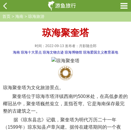
首页
>
海南
>
琼海旅游
琼海聚奎塔
时间：2022-09-13 发布者：月影随念郎
海南
琼海十大景点
琼海文物古迹
琼海博物馆
琼海爱国主义教育基地
琼海聚奎塔为文化旅游景点。
聚奎塔位于琼海市塔洋镇西南约500米处，在高低参差的
椰冠丛中，聚奎塔巍然耸立，直指苍穹。它是海南保存最完
整的古建筑之一。
据《琼东县志》记载，聚奎塔为明代万历二十一年
（1599年）琼东知县卢章兴建。据传在建塔期间的一个夜