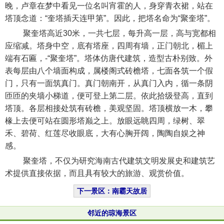
晚，卢章在梦中看见一位名叫宵霍的人，身穿青衣裙，站在
塔顶念道：“奎塔插天连甲第”。因此，把塔名命为“聚奎塔”。
聚奎塔高近30米，一共七层，每升高一层，高与宽都相
应缩减。塔身中空，底有塔座，四周有墙，正门朝北，楣上
端有石匾，-“聚奎塔”。塔体仿唐代建筑，造型古朴别致。外
表每层由八个墙面构成，属楼阁式砖檐塔，七面各筑一个假
门，只有一面筑真门。真门朝南开，从真门入内，循一条阴
匝匝的夹墙小梯道，便可登上第二层。依此拾级登高，直到
塔顶。各层相接处筑有砖檐，美观坚固。塔顶横放一木，攀
椽上去便可站在圆形塔巅之上。放眼远眺四周，绿树、翠
禾、碧荷、红莲尽收眼底，大有心胸开阔，陶陶自娱之神
感。
聚奎塔，不仅为研究海南古代建筑文明发展史和建筑艺
术提供直接依据，而且具有较大的旅游、观赏价值。
下一景区：南霸天故居
邻近的琼海景区