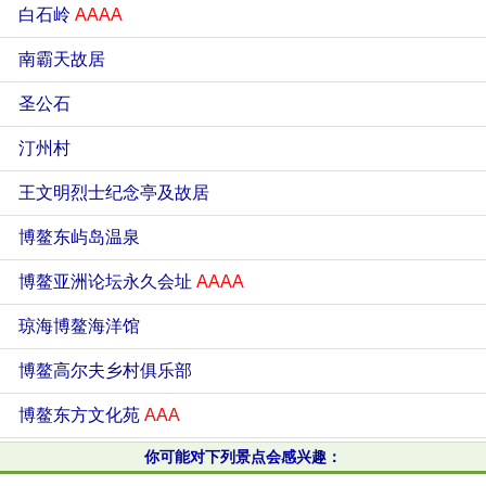
白石岭
AAAA
南霸天故居
圣公石
汀州村
王文明烈士纪念亭及故居
博鳌东屿岛温泉
博鳌亚洲论坛永久会址
AAAA
琼海博鳌海洋馆
博鳌高尔夫乡村俱乐部
博鳌东方文化苑
AAA
你可能对下列景点会感兴趣：