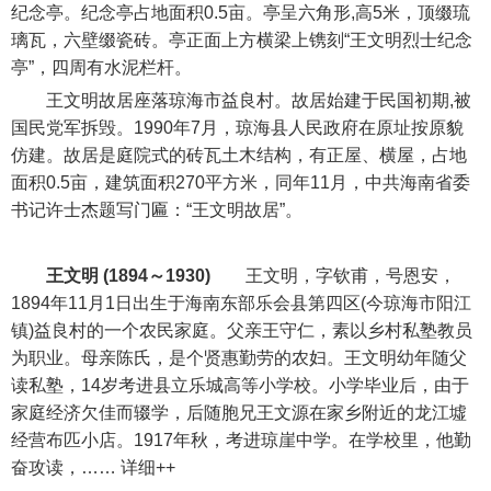
纪念亭。纪念亭占地面积0.5亩。亭呈六角形,高5米，顶缀琉
璃瓦，六壁缀瓷砖。亭正面上方横梁上镌刻“王文明烈士纪念
亭”，四周有水泥栏杆。
王文明故居座落琼海市益良村。故居始建于民国初期,被
国民党军拆毁。1990年7月，琼海县人民政府在原址按原貌
仿建。故居是庭院式的砖瓦土木结构，有正屋、横屋，占地
面积0.5亩，建筑面积270平方米，同年11月，中共海南省委
书记许士杰题写门匾：“王文明故居”。
王文明
(1894～1930)
王文明，字钦甫，号恩安，
1894年11月1日出生于海南东部乐会县第四区(今琼海市阳江
镇)益良村的一个农民家庭。父亲王守仁，素以乡村私塾教员
为职业。母亲陈氏，是个贤惠勤劳的农妇。王文明幼年随父
读私塾，14岁考进县立乐城高等小学校。小学毕业后，由于
家庭经济欠佳而辍学，后随胞兄王文源在家乡附近的龙江墟
经营布匹小店。1917年秋，考进琼崖中学。在学校里，他勤
奋攻读，…… 详细++