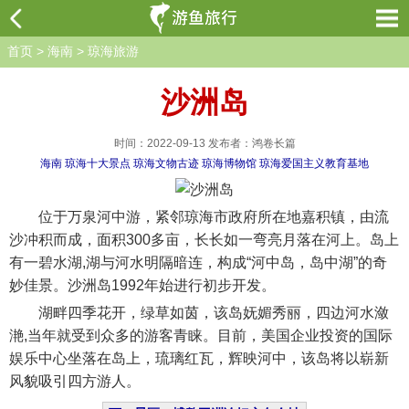
首页
>
海南
>
琼海旅游
沙洲岛
时间：2022-09-13 发布者：鸿卷长篇
海南
琼海十大景点
琼海文物古迹
琼海博物馆
琼海爱国主义教育基地
位于万泉河中游，紧邻琼海市政府所在地嘉积镇，由流
沙冲积而成，面积300多亩，长长如一弯亮月落在河上。岛上
有一碧水湖,湖与河水明隔暗连，构成“河中岛，岛中湖”的奇
妙佳景。沙洲岛1992年始进行初步开发。
湖畔四季花开，绿草如茵，该岛妩媚秀丽，四边河水潋
滟,当年就受到众多的游客青睐。目前，美国企业投资的国际
娱乐中心坐落在岛上，琉璃红瓦，辉映河中，该岛将以崭新
风貌吸引四方游人。