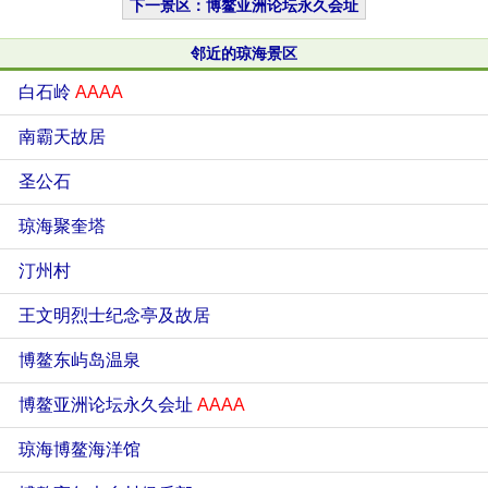
下一景区：博鳌亚洲论坛永久会址
邻近的琼海景区
白石岭
AAAA
南霸天故居
圣公石
琼海聚奎塔
汀州村
王文明烈士纪念亭及故居
博鳌东屿岛温泉
博鳌亚洲论坛永久会址
AAAA
琼海博鳌海洋馆