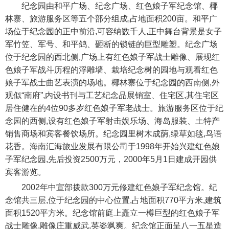
纪念园由和平广场、纪念广场、红色娘子军纪念馆、椰
林寨、旅游服务区等五个部分组成,占地面积200亩。和平广
场位于纪念园的正中前沿,可容纳数千人,正中舞台背景是女子
军竹笠、军号、和平鸽、砸断的锁链的巨型雕塑。纪念广场
位于纪念园的西北侧,广场上有红色娘子军战士雕像、展现红
色娘子军战斗历程的浮雕墙、栽培纪念树的园地与观看红色
娘子军战士曲艺表演的场地。椰林寨位于纪念园的西南侧,外
观似“南府”,内设书刊与工艺纪念品展销室、住宅区,其住宅区
居住健在的4位90多岁红色娘子军老战士。旅游服务区位于纪
念园的西侧,设有红色娘子军射击娱乐场、海岛服装、土特产
销售商场和宾客餐饮场所。纪念园里树木成荫,绿草如毯,鸟语
花香。海南汇海旅业发展有限公司于1998年开始兴建红色娘
子军纪念园,先后投资2500万元，2000年5月1日建成开园供
宾客游览。
2002年中宣部拨款300万元修建红色娘子军纪念馆。纪
念馆共三层,位于纪念园的中心位置,占地面积770平方米,建筑
面积1520平方米。纪念馆前庭上矗立一樽巨型的红色娘子军
战士雕像,雕像庄重威武,英姿飒爽。纪念馆正面呈八一五星造