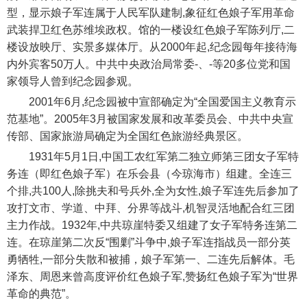
型，显示娘子军连属于人民军队建制,象征红色娘子军用革命
武装捍卫红色苏维埃政权。馆的一楼设红色娘子军陈列厅,二
楼设放映厅、实景多媒体厅。从2000年起,纪念园每年接待海
内外宾客50万人。中共中央政治局常委-、-等20多位党和国
家领导人曾到纪念园参观。
2001年6月,纪念园被中宣部确定为“全国爱国主义教育示
范基地”。2005年3月被国家发展和改革委员会、中共中央宣
传部、国家旅游局确定为全国红色旅游经典景区。
1931年5月1日,中国工农红军第二独立师第三团女子军特
务连（即红色娘子军）在乐会县（今琼海市）组建。全连三
个排,共100人,除挑夫和号兵外,全为女性,娘子军连先后参加了
攻打文市、学道、中拜、分界等战斗,机智灵活地配合红三团
主力作战。1932年,中共琼崖特委又组建了女子军特务连第二
连。在琼崖第二次反“围剿”斗争中,娘子军连指战员一部分英
勇牺牲,一部分失散和被捕，娘子军第一、二连先后解体。毛
泽东、周恩来曾高度评价红色娘子军,赞扬红色娘子军为“世界
革命的典范”。