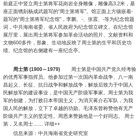
前庭正中竖立周士第将军花岗岩全身雕像，雕像高3.2米，基
座正面镌刻杨成武题写的“周士第将军”。馆正面上方镶嵌着-
题写的“周士第将军纪念馆”，李鹏、-、张震、-等为纪念馆题
词，中共海南省委、省人民政府为纪念馆立碑文。在纪念馆
展厅里，展出周士第将军参加革命活动的照片、文献资料和
文物600多件，形象、生动地反映了周士第的生平和历史功
绩。纪念馆的右侧建有一座纪念亭。
周士第
(1900～1979)
周士第是中国共产党久经考验
的优秀军事指挥员。他参加过第一次国内革命战争、八一南
昌起义、长征、抗日战争和解放战争，解放后致力于中国人
民解放军的建设事业，是中国无产阶级军事家。周士第为我
军的创建，为打败日本帝国主义，为消灭蒋介石军队，为我
国人民的解放，立下了卓越的功勋。毛泽东曾称赞他有无产
阶级共产主义的坚定性。周恩来赞扬他是一个好同志。 周士
第，又名周士…… 详细++
信息来源：中共海南省党史研究室