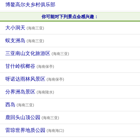
博鳌高尔夫乡村俱乐部
你可能对下列景点会感兴趣：
大小洞天
(海南三亚)
蜈支洲岛
(海南三亚)
三亚南山文化旅游区
(海南三亚)
甘什岭槟榔谷
(海南保亭)
呀诺达雨林风景区
(海南保亭)
分界洲岛景区
(海南陵水)
西岛
(海南三亚)
鹿回头山顶公园
(海南三亚)
雷琼世界地质公园
(海南海口)